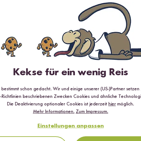
Jetzt zum New
anmelden
Sichere dir bis zu
15 % Willko
Bestellung. Hierbei gilt: Je volle
Kekse für ein wenig Reis
Rabatt.
r bestimmt schon gedacht. Wir und einige unserer (US-)Partner setzen
-Richtlinien beschriebenen Zwecken Cookies und ähnliche Technologi
Abo
Die Deaktivierung optionaler Cookies ist jederzeit
hier
möglich.
Mehr Informationen.
Zum Impressum.
*gültig bei 15 % Rabatt ab 99 €/CHF (exkl.
Reiskocher Starter Set), 10 % Rabatt ab 6
Einstellungen anpassen