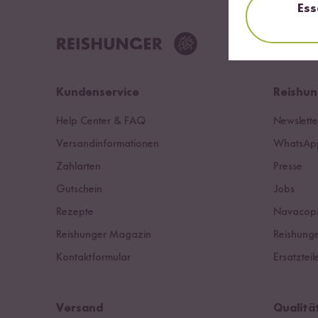
Ess
Kundenservice
Reishun
Help Center & FAQ
Newslette
Versandinformationen
WhatsApp
Zahlarten
Presse
Gutschein
Jobs
Rezepte
Navacop
Reishunger Magazin
Reishunge
Kontaktformular
Ersatzteil
Versand
Qualitä