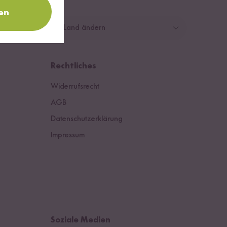
en
Land ändern
Deutschland
Rechtliches
Schweiz
Widerrufsrecht
Österreich
AGB
Datenschutzerklärung
Niederlande
Impressum
Soziale Medien