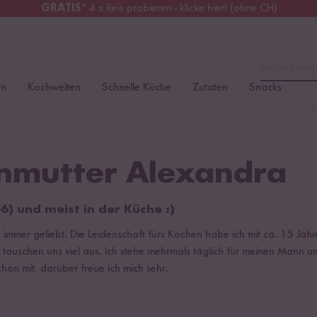
GRATIS
* 4 x Reis probieren - klicke hier! (ohne CH)
chweiz
Alle Zölle & Steuern
inklusive
Lieblingspro
en
Kochwelten
Schnelle Küche
Zutaten
Snacks
mutter Alexandra
6) und meist in der Küche :)
immer geliebt. Die Leidenschaft fürs Kochen habe ich mit ca. 15 Jahr
auschen uns viel aus. Ich stehe mehrmals täglich für meinen Mann und
hon mit, darüber freue ich mich sehr.