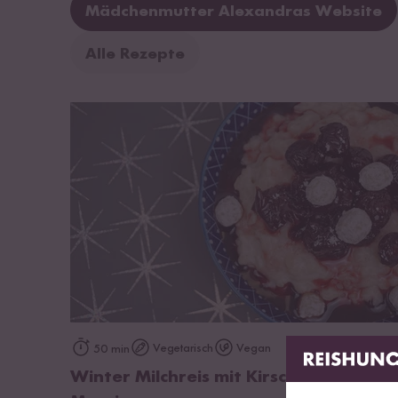
Mädchenmutter Alexandras Website
Alle Rezepte
zum Rezept
Vegetarisch
Vegan
50 min
Winter Milchreis mit Kirschen und