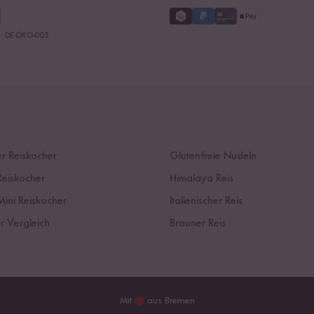
le: DE-ÖKO-005
r Reiskocher
Glutenfreie Nudeln
Reiskocher
Himalaya Reis
Mini Reiskocher
Italienischer Reis
r Vergleich
Brauner Reis
Mit
aus Bremen