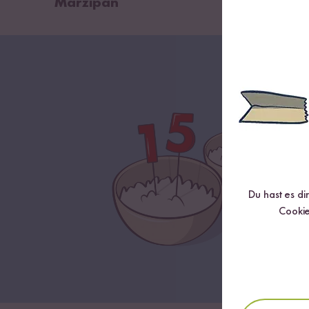
Marzipan
Du hast es di
Cookie