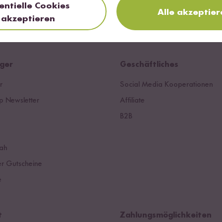
entielle Cookies
Alle akzeptier
akzeptieren
ger
Geschäftliches
r
Social Media Kooperationen
 Newsletter
Affiliate
B2B
ah
r Gutscheine
e
t
Zahlungsmöglichkeiten