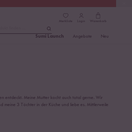
(4.76)
Trusted Shops
Merkliste
Login
Warenkorb
dukt finden ...
Sumi Launch
Angebote
Neu
en entdeckt. Meine Mutter kocht auch total gerne. Wir
 meine 3 Töchter in der Küche und liebe es. Mittlerweile