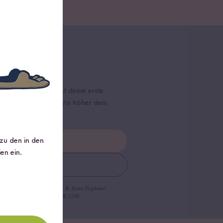
sletter
mmensrabatt*
auf deine erste
r dein Warenkorb, desto höher dein
 zu den in den
en ein.
nnieren
 Sumi Digitaler Reiskocher & Sumi Digitaler
9 €/CHF, 5 % Rabatt ab 29 €/CHF