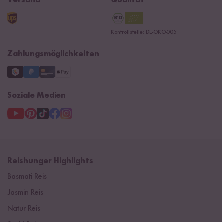
Versand
Qualität
Kontaktformular
AGB
Reishunger Gutscheine
Datenschutzerklärung
Ersatzteile
Kontrollstelle: DE-ÖKO-005
Impressum
Zahlungsmöglichkeiten
Soziale Medien
Reishunger Highlights
Basmati Reis
Jasmin Reis
Natur Reis