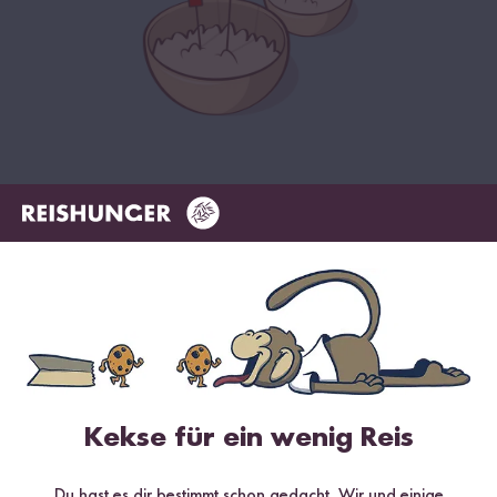
Jetzt zum Newsletter anmelden
Sichere dir bis zu
15 % Willkommensrabatt*
auf deine
erste Bestellung. Hierbei gilt: Je voller dein Warenkorb, desto
höher dein Rabatt.
Abonnieren
Kekse für ein wenig Reis
*gültig bei 15 % Rabatt ab 99 €/CHF (exkl. Sumi Digitaler Reiskocher & Sumi
Digitaler Reiskocher Starter Set), 10 % Rabatt ab 69 €/CHF, 5 % Rabatt ab 29
€/CHF
Du hast es dir bestimmt schon gedacht. Wir und einige