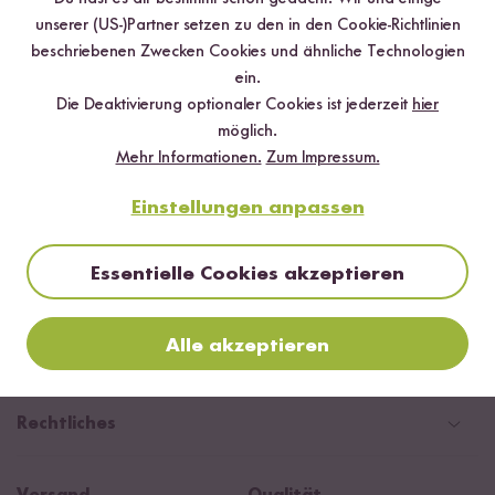
unserer (US-)Partner setzen zu den in den Cookie-Richtlinien
beschriebenen Zwecken Cookies und ähnliche Technologien
ein.
Die Deaktivierung optionaler Cookies ist jederzeit
hier
möglich.
Mehr Informationen.
Zum Impressum.
Land ändern
Einstellungen anpassen
Deutschland
Kundenservice
Schweiz
Essentielle Cookies akzeptieren
Help Center & FAQ
Reishunger
Österreich
Versandinformationen
Alle akzeptieren
Newsletter
Zahlarten
Niederlande
Geschäftliches
WhatsApp Newsletter
Gutschein
Social Media Kooperationen
Presse
Rechtliches
Rezepte
Affiliate
Jobs
Reishunger Magazin
Widerrufsrecht
B2B
Navacopah