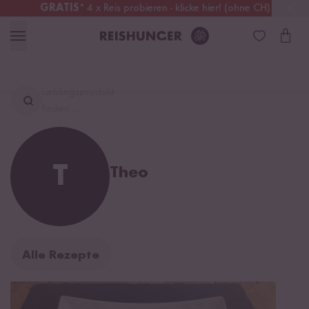
GRATIS
* 4 x Reis probieren - klicke hier! (ohne CH)
Schweiz
Alle Zölle & Steuern
inklusive
Lieblingsprodukt
finden ...
T
Theo
Alle Rezepte