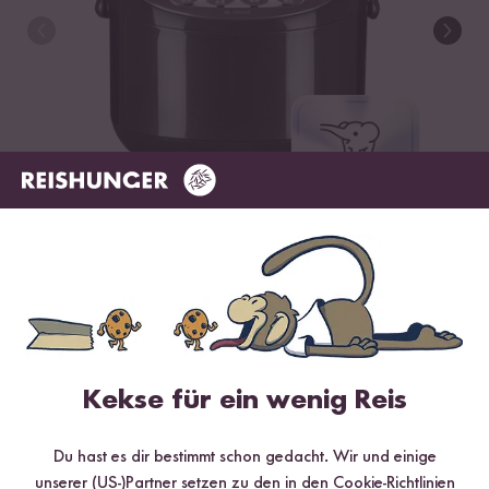
1
/
13
31
ZOJIRUSHI REISKOCHER, 1,0 L
Kekse für ein wenig Reis
CHF
389.90
Du hast es dir bestimmt schon gedacht. Wir und einige
Preise inkl. MwSt., Zölle, zzgl. Versandkosten
unserer (US-)Partner setzen zu den in den Cookie-Richtlinien