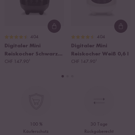
Loading...
Loadi
404
404
Digitaler Mini
Digitaler Mini
Reiskocher Schwarz
Reiskocher Weiß
0,6 l
¹
¹
0,6 l
CHF 147.90
CHF 147.90
100 %
30 Tage
Käuferschutz
Rückgaberecht