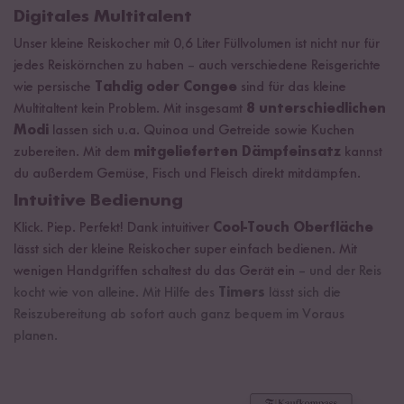
Digitales Multitalent
Unser kleine Reiskocher mit 0,6 Liter Füllvolumen ist nicht nur für
jedes Reiskörnchen zu haben
–
auch verschiedene Reisgerichte
wie persische
Tahdig oder Congee
sind für das kleine
Multitaltent kein Problem. Mit insgesamt
8 unterschiedlichen
Modi
lassen sich u.a. Quinoa und Getreide sowie Kuchen
zubereiten. Mit dem
mitgelieferten Dämpfeinsatz
kannst
du außerdem Gemüse, Fisch und Fleisch direkt mitdämpfen.
Intuitive Bedienung
Klick. Piep. Perfekt! Dank intuitiver
Cool-Touch Oberfläche
lässt sich der kleine Reiskocher super einfach bedienen. Mit
wenigen Handgriffen schaltest du das Gerät ein
– und der Reis
kocht wie von alleine. Mit Hilfe des
Timers
lässt sich die
Reiszubereitung ab sofort auch ganz bequem im Voraus
planen.