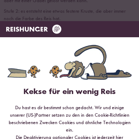
aber mit einer Gabel gelöst werden kann.
Stufe 2: es entsteht eine etwas festere Kruste, die aber immer
noch die Farbe des Reis hat.
Stufe 3: es entsteht eine feste Kruste, die etwas angebräunt ist.
Stufe 4: es entsteht eine feste goldigbrauneKruste.
Wir sind ein üblicher 4-6-Personen-Haushalt und
essen relativ viel Reis. Welcher ist der richtige
Reiskocher für uns?
Die Angabe 4, 8 bzw. 12 Personen bei den 3 unterschiedlichen
Kekse für ein wenig Reis
Reiskochergrößen ist auf den persischen Reisverbrauch pro
Person zugeschnitten. Der normale deutsche Küchenhaushalt
Du hast es dir bestimmt schon gedacht. Wir und einige
verzehrt klar weniger Reis pro Person, so dass Sie in den
unserer (US-)Partner setzen zu den in den Cookie-Richtlinien
Reiskochern locker Reis für bis zu 6 Personen (beim Kleinen), 10
beschriebenen Zwecken Cookies und ähnliche Technologien
Personen (beim Mittleren) und 15 Personen (beim Großen)
ein.
zubereiten können.
Die Deaktivierung optionaler Cookies ist jederzeit
hier