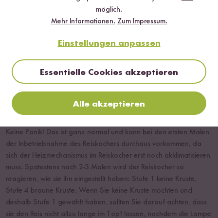
möglich.
Kann man im Reiskocher für 4/8 Personen auch Reis
Mehr Informationen.
Zum Impressum.
für 2 Personen zubereiten?
Einstellungen anpassen
Ja, das ist kein Problem.
Essentielle Cookies akzeptieren
Der Reis hat eine Kruste, obwohl ich auf Stufe 1
gestellt habe ODER der Reis hat keine Kruste,
Alle akzeptieren
obwohl ich auf Stufe 4 gestellt habe. Warum?
Keine Panik! Das ist ganz normal und kann bei den ersten Malen
der Inbetriebnahme des Reiskochers durchaus vorkommen, da
sich der Heizmechanismus im Reiskocher erst noch akklimatisieren
muss. Spätestens nach 2-3 Malen wird der Reiskocher so
reagieren, wie sie ihn eingestellt haben: Stufe 1 keine Kruste,
Stufe 4 braune Kruste. Wenn Sie keine Kruste möchten und
deshalb Stufe 1 gewählt haben, sollten Sie darauf achten, dass
sie den Reis nicht allzu lange im Topf lassen, nachdem die Lampe