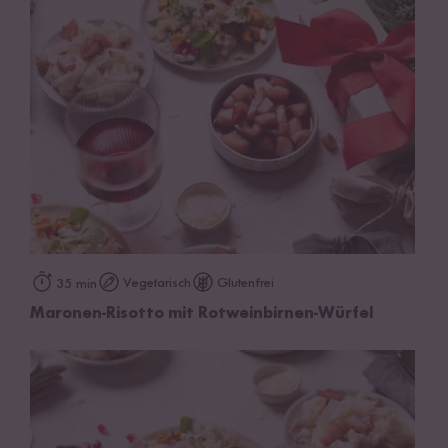
Vegetarisch
Glutenfrei
35 min
Maronen-Risotto mit Rotweinbirnen-Würfel