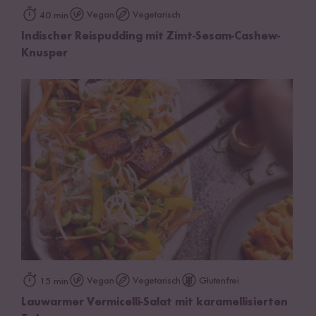
Vegan
Vegetarisch
40 min
Indischer Reispudding mit Zimt-Sesam-Cashew-
Knusper
Vegan
Vegetarisch
Glutenfrei
15 min
Lauwarmer Vermicelli-Salat mit karamellisierten