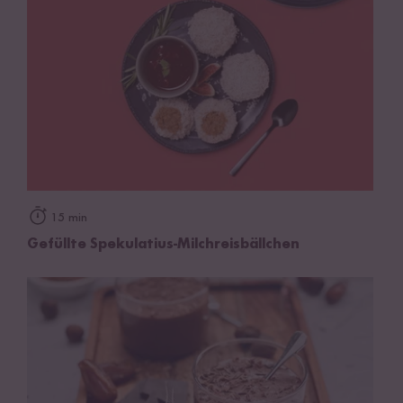
15 min
Gefüllte Spekulatius-Milchreisbällchen