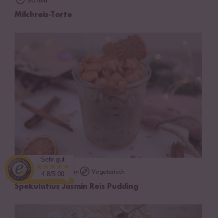
60 min
Milchreis-Torte
Sehr gut
Vegan
Vegetarisch
45 min
4.8/5.00
Spekulatius Jasmin Reis Pudding