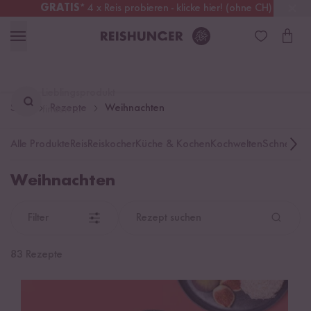
GRATIS
* 4 x Reis probieren - klicke hier! (ohne CH)
Österreich
Kostenloser Versand
ab 49 €
Lieblingsprodukt
Start
Rezepte
Weihnachten
finden ...
Alle Produkte
Reis
Reiskocher
Küche & Kochen
Kochwelten
Schnelle K
Weihnachten
Filter
Rezept suchen
83 Rezepte