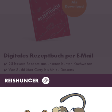
Digitales Rezeptbuch per E-Mail
✔️ 25 leckere Rezepte aus unseren bunten Kochwelten
✔️ Von Sushi über Curry bis hin zu Desserts
✔️ Inklusive Tipps & Tricks für die Zubereitung
Jetzt sichern