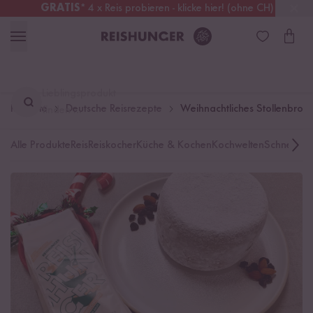
GRATIS
* 4 x Reis probieren - klicke hier! (ohne CH)
Österreich
Kostenloser Versand
ab 49 €
Lieblingsprodukt
Rezepte
Deutsche Reisrezepte
Weihnachtliches Stollenbrot m
finden ...
Alle Produkte
Reis
Reiskocher
Küche & Kochen
Kochwelten
Schnelle K