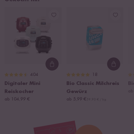
Loading...
Loading
404
18
Digitaler Mini
Bio Classic Milchreis
B
Reiskocher
Gewürz
ab
ab 104,99 €
ab 5,99 €
59,90 € / kg