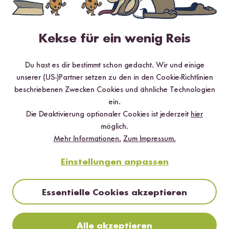
*Das Digitale Rezeptbuch wird dir nach vollständiger Anmeldung zum Newsletter
per E-Mail zugeschickt.
Kekse für ein wenig Reis
Mehr Rezepte mit 7-Cerealien Brot
Du hast es dir bestimmt schon gedacht. Wir und einige
Backmischung
unserer (US-)Partner setzen zu den in den Cookie-Richtlinien
beschriebenen Zwecken Cookies und ähnliche Technologien
ein.
Die Deaktivierung optionaler Cookies ist jederzeit
hier
möglich.
Mehr Informationen.
Zum Impressum.
Einstellungen anpassen
Essentielle Cookies akzeptieren
Alle akzeptieren