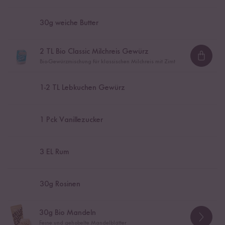
30
g weiche Butter
2
TL Bio Classic Milchreis Gewürz
Loadi
Bio-Gewürzmischung für klassischen Milchreis mit Zimt
1
-
2
TL Lebkuchen Gewürz
1
Pck Vanillezucker
3
EL Rum
30
g Rosinen
30
g Bio Mandeln
Feine und gehobelte Mandelblätter