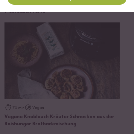
30 min
7-Cerealien-Torte
Vegan
70 min
Vegane Knoblauch Kräuter Schnecken aus der
Reishunger Brotbackmischung