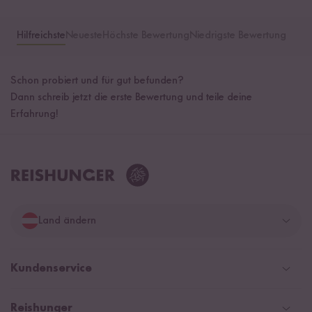
Hilfreichste
Neueste
Höchste Bewertung
Niedrigste Bewertung
Schon probiert und für gut befunden?
Dann schreib jetzt die erste Bewertung und teile deine
Erfahrung!
Land ändern
Deutschland
Kundenservice
Schweiz
Help Center und FAQ
Reishunger