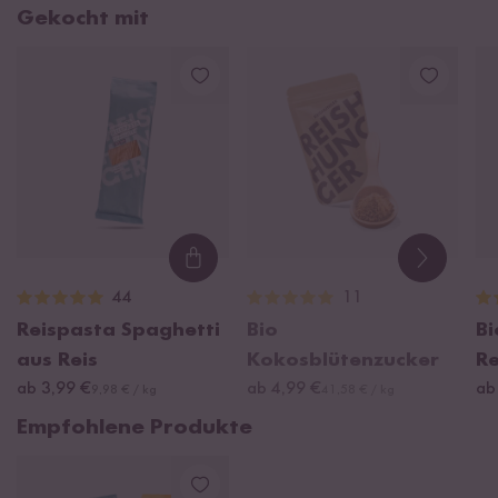
Gekocht mit
Loading...
44
11
Reispasta Spaghetti
Bio
B
aus Reis
Kokosblütenzucker
R
ab 3,99 €
ab 4,99 €
ab
9,98 € / kg
41,58 € / kg
Empfohlene Produkte