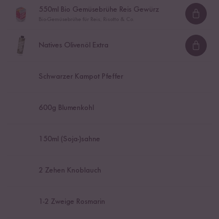
550
ml Bio Gemüsebrühe Reis Gewürz
Loadi
Bio-Gemüsebrühe für Reis, Risotto & Co.
Natives Olivenöl Extra
Loadi
Schwarzer Kampot Pfeffer
600
g Blumenkohl
150
ml (Soja-)sahne
2
Zehen Knoblauch
1
-
2
Zweige Rosmarin