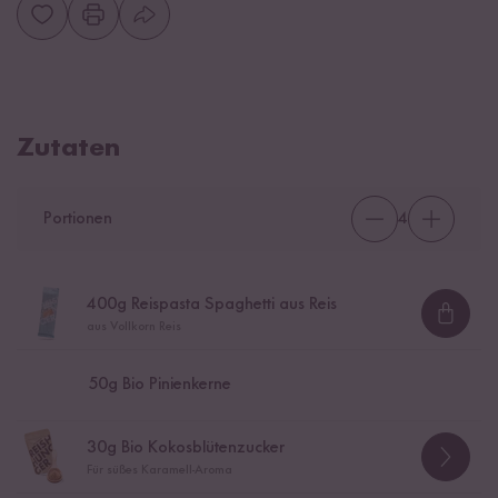
Zutaten
Portionen
4
400
g Reispasta Spaghetti aus Reis
Loadi
aus Vollkorn Reis
50
g Bio Pinienkerne
30
g Bio Kokosblütenzucker
Für süßes Karamell-Aroma