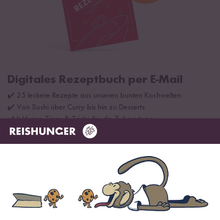
Digitales Rezeptbuch per E-Mail
✔️ 25 leckere Rezepte aus unseren bunten Kochwelten
✔️ Von Sushi über Curry bis hin zu Desserts
✔️ Inklusive Tipps & Tricks für die Zubereitung
Jetzt sichern
*Das Digitale Rezeptbuch wird dir nach vollständiger Anmeldung zum Newsletter
per E-Mail zugeschickt.