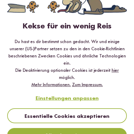
Kekse für ein wenig Reis
Du hast es dir bestimmt schon gedacht. Wir und einige
unserer (US-)Partner setzen zu den in den Cookie-Richtlinien
beschriebenen Zwecken Cookies und ähnliche Technologien
ein.
Die Deaktivierung optionaler Cookies ist jederzeit
hier
möglich.
Mehr Informationen.
Zum Impressum.
Digitales Rezeptbuch per E-Mail
Einstellungen anpassen
✔️ 25 leckere Rezepte aus unseren bunten Kochwelten
✔️ Von Sushi über Curry bis hin zu Desserts
Essentielle Cookies akzeptieren
✔️ Inklusive Tipps & Tricks für die Zubereitung