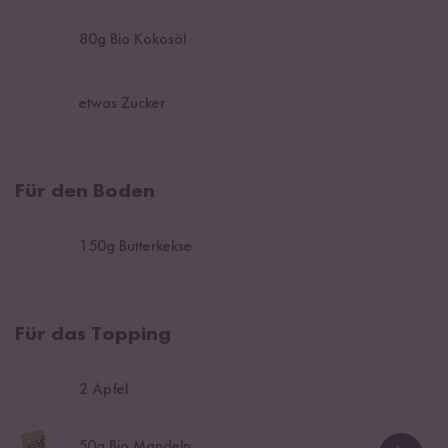
80
g Bio Kokosöl
etwas Zucker
Für den Boden
150
g Butterkekse
Für das Topping
2
Äpfel
50
g Bio Mandeln