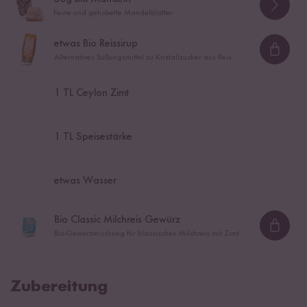
Feine und gehobelte Mandelblätter
etwas Bio Reissirup
Loadi
Alternatives Süßungsmittel zu Kristallzucker aus Reis
1
TL Ceylon Zimt
1
TL Speisestärke
etwas Wasser
Bio Classic Milchreis Gewürz
Loadi
Bio-Gewürzmischung für klassischen Milchreis mit Zimt
Zubereitung