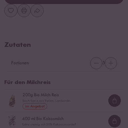
Zutaten
Portionen
5
Für den Milchreis
200
g Bio Milch Reis
Bio-Arborio aus Italien, Lombardei
Loadi
im Angebot
400
ml Bio Kokosmilch
Loadi
Extra cremig mit 50% Kokosnussanteil