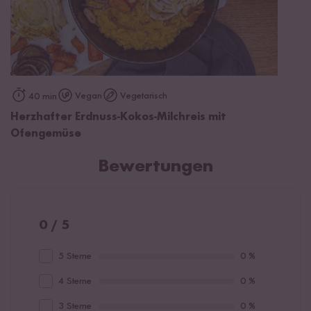
Vegan
Vegetarisch
40 min
Herzhafter Erdnuss-Kokos-Milchreis mit
Ofengemüse
Bewertungen
0 / 5
5 Sterne
0 %
4 Sterne
0 %
3 Sterne
0 %