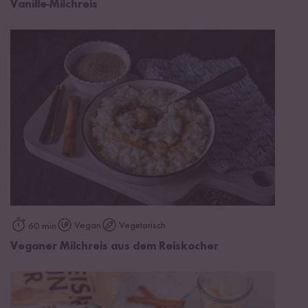
Vanille-Milchreis
Vegan
Vegetarisch
60 min
Veganer Milchreis aus dem Reiskocher