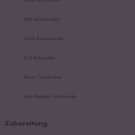
Etwas Bio Kokosöl
300
ml Hafermilch
3
-
4
EL Kokosraspeln
3
TL Rohrzucker
Etwas Tonkabohne
nach Belieben Schokolade
Zubereitung