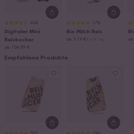
Loading...
Loading
404
176
Digitaler Mini
Bio Milch Reis
Bi
Reiskocher
ab 5,19 €
ab
8,65 € / kg
ab 104,99 €
Empfohlene Produkte
Loading...
Loading
501
194