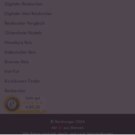
Digitaler Reiskocher
Digitaler Mini Reiskocher
Reiskocher Vergleich
Glutenfreie Nudeln
Himalaya Reis
Italienischer Reis
Brauner Reis
Hot Pot
Kochboxen Finder
Reisbecher
Sehr gut
Sushi Einsteiger Box
4.8/5.00
© Reishunger 2026
Mit
aus Bremen
¹
Alle Preise sind inkl. MwSt. und zzgl.
Versandkosten
.