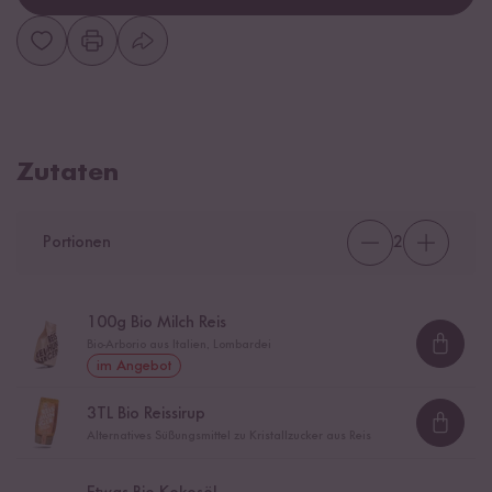
Zutaten
Portionen
2
100
g Bio Milch Reis
Bio-Arborio aus Italien, Lombardei
Loadi
im Angebot
3
TL Bio Reissirup
Loadi
Alternatives Süßungsmittel zu Kristallzucker aus Reis