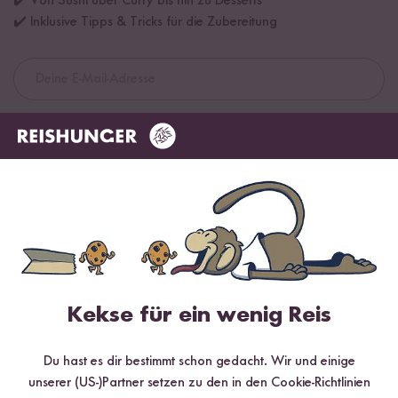
✔️ Von Sushi über Curry bis hin zu Desserts
✔️ Inklusive Tipps & Tricks für die Zubereitung
Jetzt sichern
*Das Digitale Rezeptbuch wird dir nach vollständiger Anmeldung zum Newsletter
per E-Mail zugeschickt.
Mehr Rezepte mit Bio Milch Reis
Kekse für ein wenig Reis
Du hast es dir bestimmt schon gedacht. Wir und einige
unserer (US-)Partner setzen zu den in den Cookie-Richtlinien