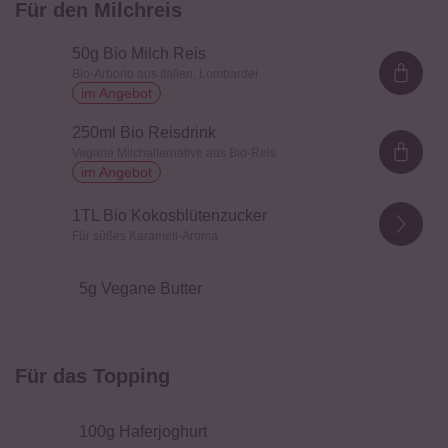
Für den Milchreis
50
g Bio Milch Reis
Bio-Arborio aus Italien, Lombardei
Loadi
im Angebot
250
ml Bio Reisdrink
Vegane Milchalternative aus Bio-Reis
Loadi
im Angebot
1
TL Bio Kokosblütenzucker
Für süßes Karamell-Aroma
5
g Vegane Butter
Für das Topping
100
g Haferjoghurt