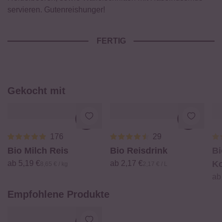
servieren. Gutenreishunger!
FERTIG
Gekocht mit
Loading...
Loading.
176
29
Bio Milch Reis
Bio Reisdrink
Bi
ab 5,19 €
ab 2,17 €
Ko
8,65 € / kg
2,17 € / L
ab
Empfohlene Produkte