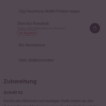
15
g Haselnuss Waffel Protein vegan
25
ml Bio Reisdrink
Vegane Milchalternative aus Bio-Reis
Loadi
im Angebot
Bio Mandelmus
Obst, Waffelschnitten
Zubereitung
Schritt 01
Koche den Milchreis auf niedriger Stufe indem du alle