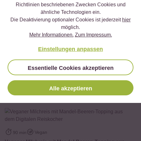
Richtlinien beschriebenen Zwecken Cookies und
✔️ 25 leckere Rezepte aus unseren bunten Kochwelten
ähnliche Technologien ein.
✔️ Von Sushi über Curry bis hin zu Desserts
Die Deaktivierung optionaler Cookies ist jederzeit
hier
✔️ Inklusive Tipps & Tricks für die Zubereitung
möglich.
Mehr Informationen.
Zum Impressum.
Einstellungen anpassen
Jetzt sichern
Essentielle Cookies akzeptieren
*Das Digitale Rezeptbuch wird dir nach vollständiger Anmeldung zum
Newsletter per E-Mail zugeschickt.
Alle akzeptieren
Mehr Rezepte mit Bio Milch Reis
Vegan
90 min