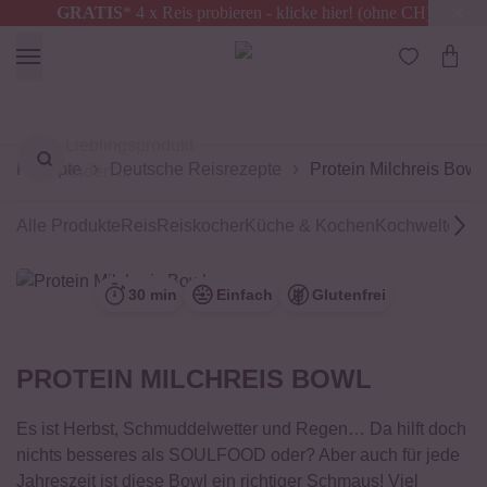
GRATIS
* 4 x Reis probieren - klicke hier! (ohne CH)
Österreich
Kostenloser Versand
ab 49 €
Lieblingsprodukt
Rezepte
Deutsche Reisrezepte
Protein Milchreis Bowl
finden ...
Alle Produkte
Reis
Reiskocher
Küche & Kochen
Kochwelten
Sc
30 min
Einfach
Glutenfrei
PROTEIN MILCHREIS BOWL
Es ist Herbst, Schmuddelwetter und Regen… Da hilft doch
nichts besseres als SOULFOOD oder? Aber auch für jede
Jahreszeit ist diese Bowl ein richtiger Schmaus! Viel