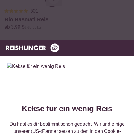
Loading...
501
Bio Basmati Reis
ab 3,99 €
6,65 € / kg
Kekse für ein wenig Reis
Du hast es dir bestimmt schon gedacht. Wir und einige
Digitales Rezeptbuch per E-Mail
unserer (US-)Partner setzen zu den in den Cookie-