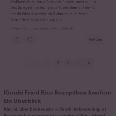
Mahlzeit ohne Fleisch-Skeptiker" super angekommen.
Das Spiegelei on top ist das Tüpfelchen auf dem i,
Kimchi Fried Rice wird mit Sicherheit zum festen
Bestandteil meines Speiseplans.
0
Personen fanden diese Antwort hilfreich
Melden
1
2
3
Kimchi Fried Rice Rezeptbox kaufen:
Ein Überblick
Kimchi, aber Bokkeumbap. Kimchi Bokkeumbap ist
Koreanisch und bedeutet so viel wie “Kimchi Fried