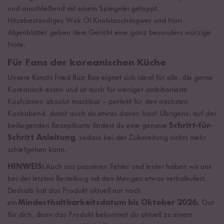
und anschließend mit einem Spiegelei getoppt.
Hitzebeständiges Wok Öl Knoblauch-Ingwer und Nori
Algenblätter geben dem Gericht eine ganz besonders würzige
Note.
Für Fans der koreanischen Küche
Unsere Kimchi Fried Rice Box eignet sich ideal für alle, die gerne
Koreanisch essen und ist auch für weniger ambitionierte
Köch:innen absolut machbar – perfekt für den nächsten
Kochabend, damit auch du etwas davon hast! Übrigens: auf der
beiliegenden Rezeptkarte findest du eine genaue
Schritt-für-
Schritt Anleitung
, sodass bei der Zubereitung nichts mehr
schiefgehen kann.
HINWEIS:
Auch uns passieren Fehler und leider haben wir uns
bei der letzten Bestellung mit den Mengen etwas verkalkuliert.
Deshalb hat das Produkt aktuell nur noch
ein
Mindesthaltbarkeitsdatum bis Oktober 2026.
Gut
für dich, denn das Produkt bekommst du aktuell zu einem