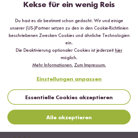
Kekse für ein wenig Reis
Hilfreichste
Neueste
Höchste Bewertung
Niedrigste Bewertung
Du hast es dir bestimmt schon gedacht. Wir und einige
unserer (US-)Partner setzen zu den in den Cookie-Richtlinien
beschriebenen Zwecken Cookies und ähnliche Technologien
Verifizierter Kauf
Caro
23.02.2025
ein.
Die Deaktivierung optionaler Cookies ist jederzeit
hier
möglich.
Vom Geschmack her super, aber 600g Reis ist zu viel für
Mehr Informationen.
Zum Impressum.
das kleine Gläschen Kimchi. Ich habe 300 g Reis
genommen und das hat gereicht.
Einstellungen anpassen
1
Person fand diese Antwort hilfreich
Essentielle Cookies akzeptieren
Melden
Alle akzeptieren
Kerstin
19.07.2026