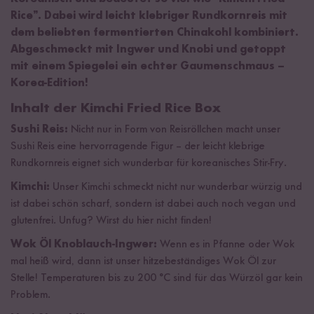
Rice”. Dabei wird leicht klebriger Rundkornreis mit
dem beliebten fermentierten Chinakohl kombiniert.
Abgeschmeckt mit Ingwer und Knobi und getoppt
mit einem Spiegelei ein echter Gaumenschmaus –
Korea-Edition!
Inhalt der Kimchi Fried Rice Box
Sushi Reis:
Nicht nur in Form von Reisröllchen macht unser
Sushi Reis eine hervorragende Figur – der leicht klebrige
Rundkornreis eignet sich wunderbar für koreanisches Stir-Fry.
Kimchi:
Unser Kimchi schmeckt nicht nur wunderbar würzig und
ist dabei schön scharf, sondern ist dabei auch noch vegan und
glutenfrei. Unfug? Wirst du hier nicht finden!
Wok Öl Knoblauch-Ingwer:
Wenn es in Pfanne oder Wok
mal heiß wird, dann ist unser hitzebeständiges Wok Öl zur
Stelle! Temperaturen bis zu 200 °C sind für das Würzöl gar kein
Problem.