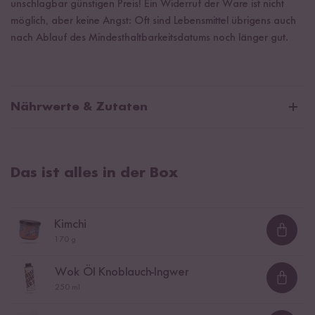
unschlagbar günstigen Preis! Ein Widerruf der Ware ist nicht
möglich, aber keine Angst: Oft sind Lebensmittel übrigens auch
nach Ablauf des Mindesthaltbarkeitsdatums noch länger gut.
Nährwerte & Zutaten
Bio Sushi Reis
Das ist alles in der Box
Durchschnittliche Nährwerte pro 100 g:
Brennwert
1481 kJ / 349 kcal
Kimchi
Kimchi
Fett
0 g
Loadi
170 g
davon gesättigte Fettsäuren
0,2 g
Wok Öl Knoblauch-Ingwer
Wok Öl Knoblauch-Ingwer
Kohlenhydrate
79 g
Loadi
250 ml
davon Zucker
0 g
Nori Algenblätter