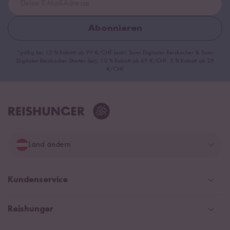
Abonnieren
*gültig bei 15 % Rabatt ab 99 €/CHF (exkl. Sumi Digitaler Reiskocher & Sumi
Digitaler Reiskocher Starter Set), 10 % Rabatt ab 69 €/CHF, 5 % Rabatt ab 29
€/CHF
Land ändern
Deutschland
Kundenservice
Schweiz
Help Center und FAQ
Reishunger
Österreich
Versandinformationen