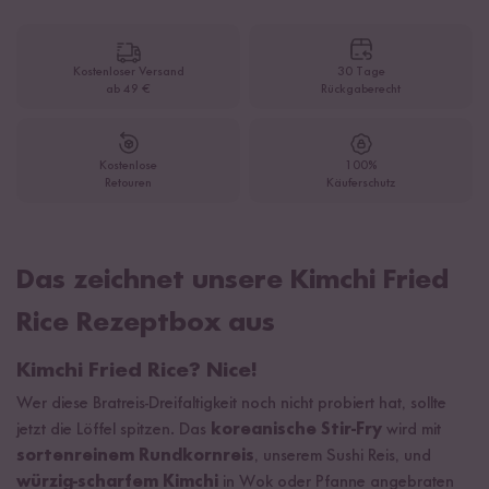
Kostenloser Versand
30 Tage
ab 49 €
Rückgaberecht
Kostenlose
100%
Retouren
Käuferschutz
Das zeichnet unsere Kimchi Fried
Rice Rezeptbox aus
Kimchi Fried Rice? Nice!
Wer diese Bratreis-Dreifaltigkeit noch nicht probiert hat, sollte
jetzt die Löffel spitzen. Das
koreanische Stir-Fry
wird mit
sortenreinem Rundkornreis
, unserem Sushi Reis, und
würzig-scharfem Kimchi
in Wok oder Pfanne angebraten