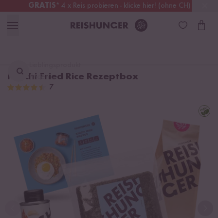
GRATIS
* 4 x Reis probieren - klicke hier! (ohne CH)
Österreich
Kostenloser Versand
ab 49 €
Lieblingsprodukt
Kimchi Fried Rice Rezeptbox
finden ...
7