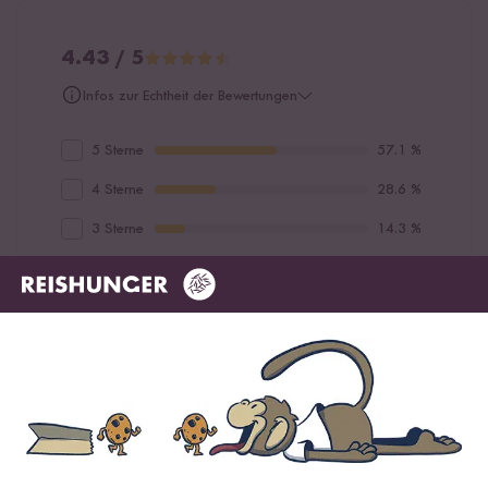
4.43 / 5
Infos zur Echtheit der Bewertungen
5 Sterne
57.1 %
4 Sterne
28.6 %
3 Sterne
14.3 %
2 Sterne
0 %
1 Stern
0 %
Bewerte dieses Produkt