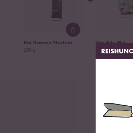
+
Eiweiß
9,7 g
Soja
Salz
Salz
2,1 g
Reis
Miri
kont
Loading...
Kon
Bio Ramen Nudeln
Bio Pilz Mix
250 g
30 g
L