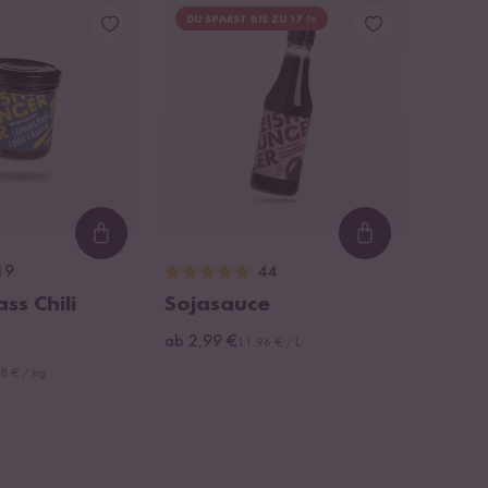
DU SPARST BIS ZU 17 %
Loading...
Loading...
19
44
s Chili
Sojasauce
ab 2,99 €
11,96 € / L
8 € / kg