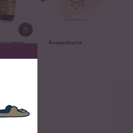
+
Loading...
 Bio Lemon
Rezeptkarte
are Vegan
s!