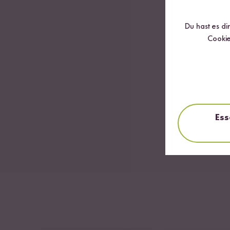
Du hast es di
Cookie
Ess