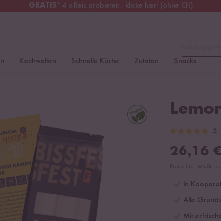
GRATIS
* 4 x Reis probieren - klicke hier! (ohne CH)
erreich
Kostenloser Versand
ab 49 €
Lieblingspro
en
Kochwelten
Schnelle Küche
Zutaten
Snacks
Lemon
5
26,16
Preise inkl. MwSt., z
In Kooperati
Alle Grundz
Mit erfrisc