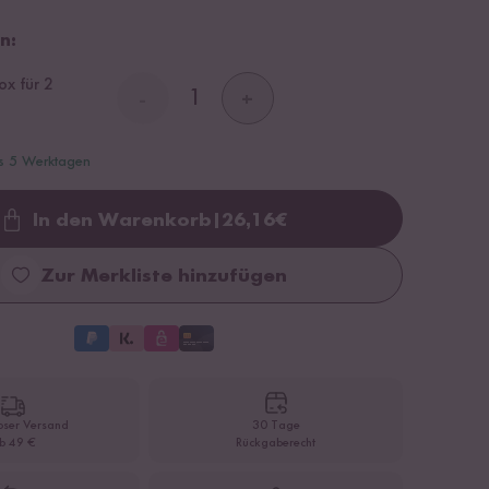
n:
x für 2
-
+
is 5 Werktagen
In den Warenkorb
|
26,16
€
Loading...
Zur Merkliste hinzufügen
oser Versand
30 Tage
b 49 €
Rückgaberecht