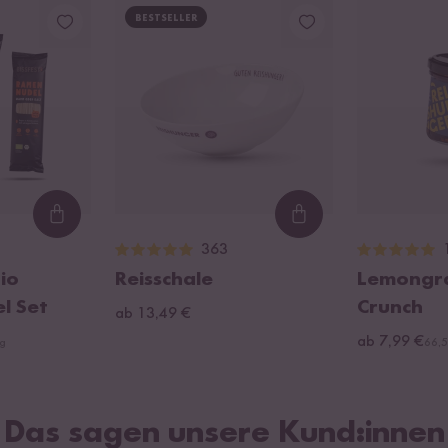
BESTSELLER
Loading...
Loading...
363
io
Reisschale
Lemongras
l Set
Crunch
ab 13,49 €
ab 7,99 €
kg
66,5
Das sagen unsere Kund:innen