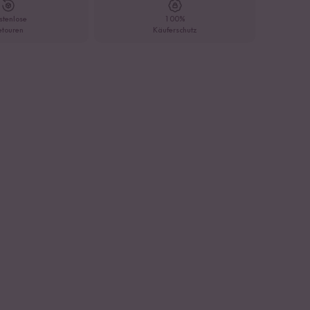
stenlose
100%
etouren
Käuferschutz