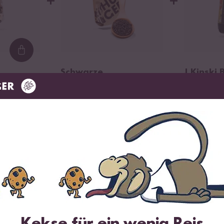
+
+
sauce (
Soja
bohnen*,
Weizen
*, Wasser,
), Rohrzucker*, Genmai Su Reisessig* (Wasser,
*, Aspergillus Oryzae), 9 % Limette*, Zitrone*,
n Reiswein* (Wasser, fermentierter Reis*).
*aus
rolliert biologischem Anbau mit der
Loading...
trollnummer DE-ÖKO-006.
Schwarze
J.Kinski
Sesamkörner
Shoyu T
40 g
250 ml
emon Shoyu Ramen – so geht'
Kekse für ein wenig Reis