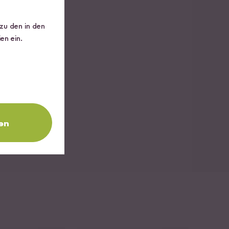
 zu den in den
en ein.
en