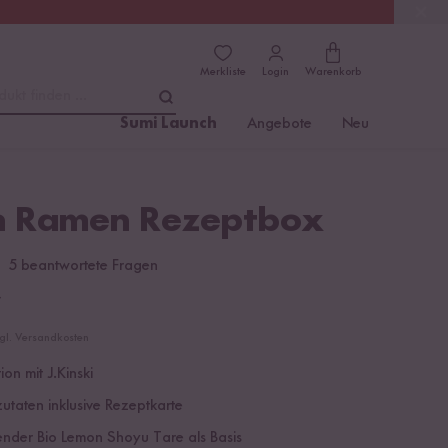
(4.8)
Trusted Shops
Merkliste
Login
Warenkorb
dukt finden ...
Sumi Launch
Angebote
Neu
 Ramen Rezeptbox
5 beantwortete Fragen
€
zgl. Versandkosten
on mit J.Kinski
utaten inklusive Rezeptkarte
hender Bio Lemon Shoyu Tare als Basis