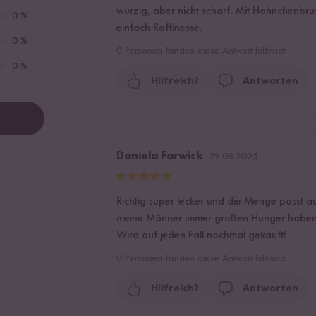
würzig, aber nicht scharf. Mit Hähnchenbrus
0 %
einfach Raffinesse.
0 %
0
Personen fanden diese Antwort hilfreich
0 %
Hilfreich?
Antworten
Daniela Farwick
29.08.2025
Richtig super lecker und die Menge passt au
meine Männer immer großen Hunger haben. 
Wird auf jeden Fall nochmal gekauft!
0
Personen fanden diese Antwort hilfreich
Hilfreich?
Antworten