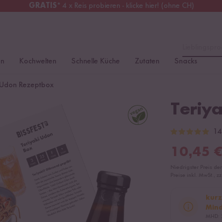
GRATIS
* 4 x Reis probieren - klicke hier! (ohne CH)
erreich
Kostenloser Versand
ab 49 €
Lieblingspro
en
Kochwelten
Schnelle Küche
Zutaten
Snacks
 Udon Rezeptbox
Teriy
14
10,45
Niedrigster Preis de
Preise inkl. MwSt., z
kurz
Mind
MHD: 