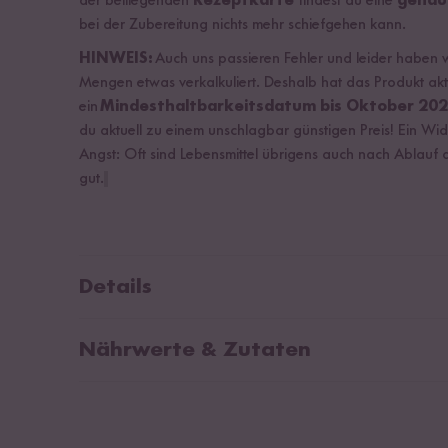
der beiliegenden
Rezeptkarte
findest du eine
genaue
bei der Zubereitung nichts mehr schiefgehen kann.
HINWEIS:
Auch uns passieren Fehler und leider haben wi
Mengen etwas verkalkuliert. Deshalb hat das Produkt akt
ein
Mindesthaltbarkeitsdatum bis Oktober 202
du aktuell zu einem unschlagbar günstigen Preis! Ein Wid
Angst: Oft sind Lebensmittel übrigens auch nach Ablauf
gut.
Details
Teriyaki Udon Box Inhalt
Nährwerte & Zutaten
Teriyaki Sauce (200 ml)
Ter
Bio Udon Nudeln (250 g)
Teriyaki Sauce
(
So
Weiße Sesamkörner (40 g)
süße