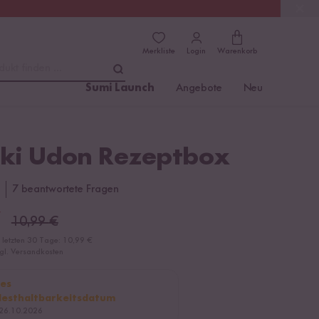
(4.8)
Trusted Shops
Merkliste
Login
Warenkorb
dukt finden ...
Sumi Launch
Angebote
Neu
aki Udon Rezeptbox
7 beantwortete Fragen
€
10,99
€
r letzten 30 Tage:
10,99 €
zgl. Versandkosten
es
esthaltbarkeitsdatum
26.10.2026