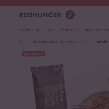
30 Tage
Rückgaberecht
Öst
Alle Produkte
Reis
Reiskocher
Küche & Koch
Start
Rezeptboxen & Kochboxen kaufen
Teriyaki
DU SPARST 5 %