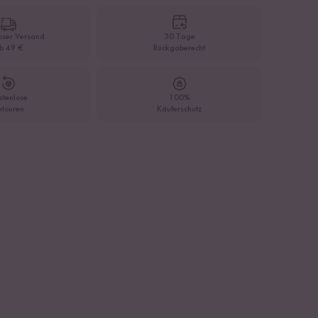
oser Versand
30 Tage
b 49 €
Rückgaberecht
stenlose
100%
etouren
Käuferschutz