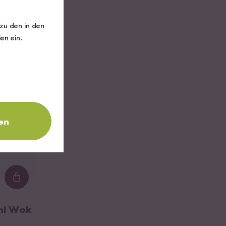
 zu den in den
en ein.
en
Loading...
ahl Wok