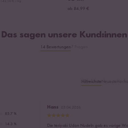
€
142,50 € / kg
ab 84,99 €
Das sagen unsere Kund:innen
14 Bewertungen
7 Fragen
Hilfreichste
Neueste
Höchs
Hans
03.04.2026
85.7 %
14.3 %
Die teriyaki Udon Nudeln gab es vorige W