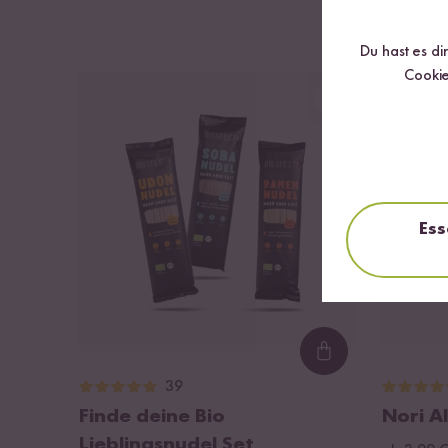
Du hast es di
Cookie
DU SPARS
Ess
Loading...
39
Finde deine Bio
Nori A
Lieblingsnudel Set