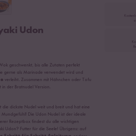
Kostenl
a
iyaki Udon
Ko
R
Wok geschwenkt, bis alle Zutaten perfekt
die gerne als Marinade verwendet wird und
he
verleiht. Zusammen mit Hähnchen oder Tofu
 in der Bratnudel Version.
st die dickste Nudel weit und breit und hat eine
s Mundgefühl! Die Udon Nudel ist der ideale
rer Rezeptbox findest du alle wichtigen
ki Udon? Futter für die Seele! Übrigens: auf