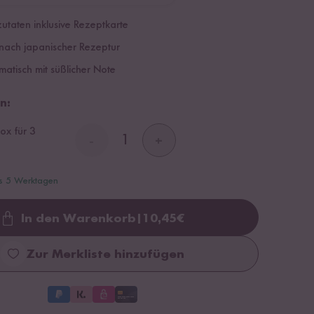
utaten inklusive Rezeptkarte
nach japanischer Rezeptur
atisch mit süßlicher Note
n:
ox für 3
-
+
is 5 Werktagen
In den Warenkorb
|
10,45
€
Loading...
Zur Merkliste hinzufügen