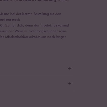
 Schritt-für-Schritt Anleitung
, sodass
r uns bei der letzten Bestellung mit den
uell nur noch
6.
Gut für dich, denn das Produkt bekommst
erruf der Ware ist nicht möglich, aber keine
 des Mindesthaltbarkeitsdatums noch länger
iyaki Sauce
: Fermentierter Klebreis,
Sojasauce
jabohnen
, Wasser, Salz, Zucker), Fructose,
 Sojasauce
(Palmzucker, Wasser,