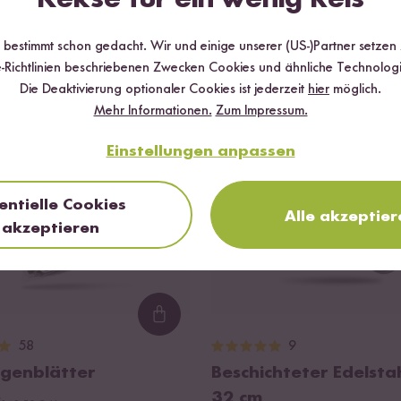
Wird oft zusammen gekauft
r bestimmt schon gedacht. Wir und einige unserer (US-)Partner setzen
-Richtlinien beschriebenen Zwecken Cookies und ähnliche Technologi
T BIS ZU 7 %
BESTSELLER
Die Deaktivierung optionaler Cookies ist jederzeit
hier
möglich.
Mehr Informationen.
Zum Impressum.
Einstellungen anpassen
entielle Cookies
Alle akzeptier
akzeptieren
Loading...
58
9
lgenblätter
Beschichteter Edelst
32 cm