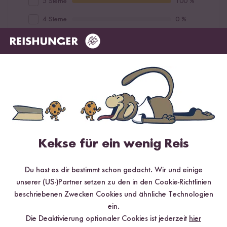
5 Sterne
100 %
4 Sterne
0 %
3 Sterne
0 %
2 Sterne
0 %
1 Stern
0 %
Bewerte dieses Produkt
Kekse für ein wenig Reis
Du hast es dir bestimmt schon gedacht. Wir und einige
Hilfreichste
Neueste
Höchste Bewertung
Niedrigste Bewertung
unserer (US-)Partner setzen zu den in den Cookie-Richtlinien
beschriebenen Zwecken Cookies und ähnliche Technologien
ein.
Die Deaktivierung optionaler Cookies ist jederzeit
hier
Verifizierter Kauf
Hang Nga
26.06.2026