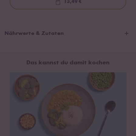
13,49 €
Loading...
Nährwerte & Zutaten
Durchschnittliche Nährwerte pro 100g:
Brennwert
702 kJ / 169 kcal
Das kannst du damit kochen
Fett
11 g
davon gesättigte Fettsäuren
5 g
Kohlenhydrate
7,8 g
davon Zucker
5,9 g
Eiweiß
7,3 g
Salz
1,1 g
Zutaten:
Wasser, Kokosmilch* 21 % (Kokosnussextrakt*,
Wasser),
Erdnussmus
* 10 %, Zwiebeln*, Mangomark*,