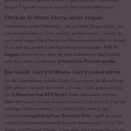
leckere Mahlzeit gönnen wollen – ganz egal ob nach einem
langen Tag oder wenn es einfach mal schnell gehen muss.
Chicken Erdnuss Curry, aber vegan
Wunderbar zartes Hähnchen – der perfekte Gegenspieler, der
ein cremiges Erdnuss Curry einfach perfekt macht ... kriegst du,
und zwar vegan! Die pflanzliche Hähnchenalternative im Peanut
Curry hat die perfekt zarte Konsistenz und ist dabei
100 %
vegan
. Und nicht nur das: die Soja Schnetzel in Bio-Qualität
sind dazu eine wunderbare
pflanzliche Proteinquelle
.
Bio Quick Curry Erdnuss Curry zubereiten
Für die Zubereitung unseres Quick Currys musst du dir nicht viel
Zeit nehmen. Einfach den Inhalt auf einen Teller geben und für
ca.
2 Minuten bei 800 Watt
in der Mikrowelle erhitzen.
Alternativ kannst du das vegane Erdnuss Curry auch im Topf bei
niedriger Stufe erwärmen. Und dazu? Wie wäre es mit
schonend
vorgekämpften Basmati Reis
– geht genauso
schnell und harmoniert wunderbar mit dem nussigen Curry. Wir
lieben unser Peanut Chicken Curry aber auch in einer Bowl oder