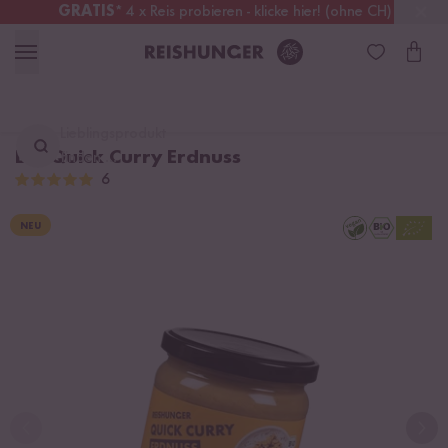
GRATIS
* 4 x Reis probieren - klicke hier! (ohne CH)
Österreich
Kostenloser Versand
ab 49 €
Lieblingsprodukt
Bio Quick Curry Erdnuss
finden ...
6
NEU