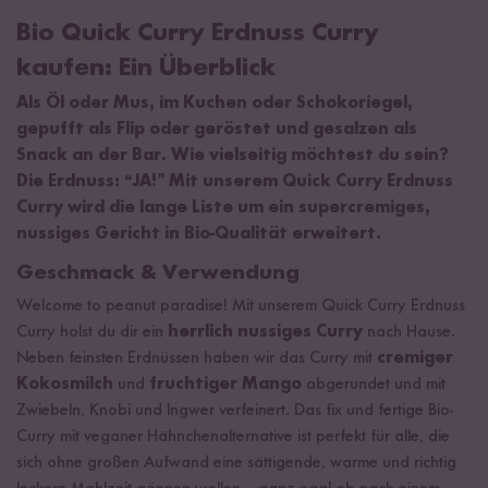
Bio Quick Curry Erdnuss Curry
kaufen: Ein Überblick
Als Öl oder Mus, im Kuchen oder Schokoriegel,
gepufft als Flip oder geröstet und gesalzen als
Snack an der Bar. Wie vielseitig möchtest du sein?
Die Erdnuss: “JA!” Mit unserem Quick Curry Erdnuss
Curry wird die lange Liste um ein supercremiges,
nussiges Gericht in Bio-Qualität erweitert.
Geschmack & Verwendung
Welcome to peanut paradise! Mit unserem Quick Curry Erdnuss
Curry holst du dir ein
herrlich nussiges Curry
nach Hause.
Neben feinsten Erdnüssen haben wir das Curry mit
cremiger
Kokosmilch
und
fruchtiger Mango
abgerundet und mit
Zwiebeln, Knobi und Ingwer verfeinert. Das fix und fertige Bio-
Curry mit veganer Hähnchenalternative ist perfekt für alle, die
sich ohne großen Aufwand eine sättigende, warme und richtig