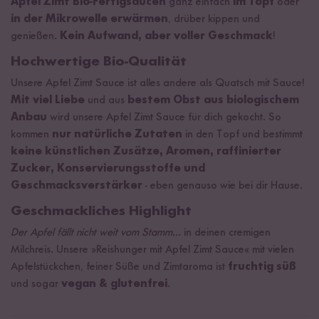
Apfel Zimt Bio-Fertigsaucen
ganz einfach
im Topf
oder
in der Mikrowelle erwärmen
, drüber kippen und
genießen.
Kein Aufwand, aber voller Geschmack
!
Hochwertige Bio-Qualität
Unsere Apfel Zimt Sauce ist alles andere als Quatsch mit Sauce!
Mit viel Liebe
und aus
bestem Obst aus biologischem
Anbau
wird unsere Apfel Zimt Sauce für dich gekocht. So
kommen
nur natürliche Zutaten
in den Topf und bestimmt
keine künstlichen Zusätze, Aromen, raffinierter
Zucker, Konservierungsstoffe und
Geschmacksverstärker
- eben genauso wie bei dir Hause.
Geschmackliches Highlight
Der Apfel fällt nicht weit vom Stamm...
in deinen cremigen
Milchreis. Unsere »Reishunger mit Apfel Zimt Sauce« mit vielen
Apfelstückchen, feiner Süße und Zimtaroma ist
fruchtig süß
und sogar
vegan & glutenfrei
.