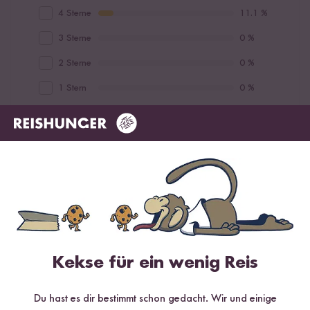
4 Sterne
11.1 %
3 Sterne
0 %
2 Sterne
0 %
1 Stern
0 %
Bewerte dieses Produkt
Hilfreichste
Neueste
Höchste Bewertung
Niedrigste Bewertung
Kekse für ein wenig Reis
Moni
20.03.2026
Du hast es dir bestimmt schon gedacht. Wir und einige