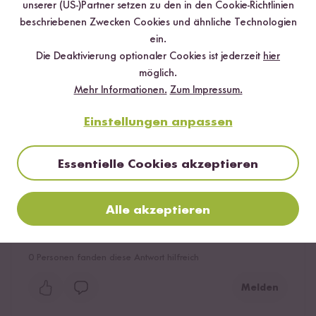
unserer (US-)Partner setzen zu den in den Cookie-Richtlinien
beschriebenen Zwecken Cookies und ähnliche Technologien
Die Soße ist sehr lecker. Sie schmeckt herrlich nach Apfel
ein.
und Zimt. Kann ich nur empfehlen.
Die Deaktivierung optionaler Cookies ist jederzeit
hier
0
Personen fanden diese Antwort hilfreich
möglich.
Mehr Informationen.
Zum Impressum.
Melden
Einstellungen anpassen
Essentielle Cookies akzeptieren
Marie
01.06.2025
Alle akzeptieren
Sehr lecker, nicht zu viel Zucker. Passt zu Milchreis, Müsli
oder einfach mit Joghurt.
0
Personen fanden diese Antwort hilfreich
Melden