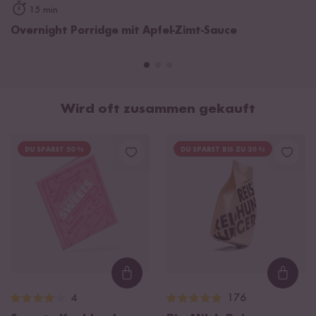
15 min
Overnight Porridge mit Apfel-Zimt-Sauce
Wird oft zusammen gekauft
DU SPARST 50 %
DU SPARST BIS ZU 20 %
Loading...
Loadi
4
176