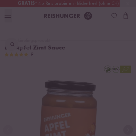
GRATIS
* 4 x Reis probieren - klicke hier! (ohne CH)
Österreich
Kostenloser Versand
ab 49 €
Lieblingsprodukt
Bio Apfel Zimt Sauce
finden ...
9