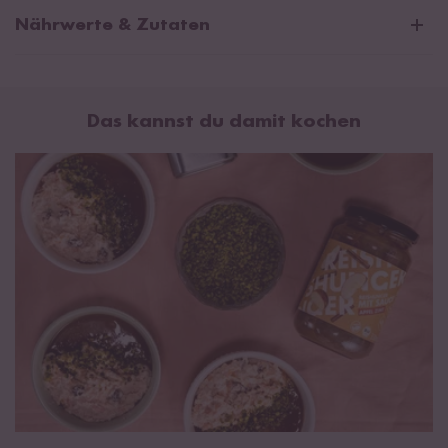
Nährwerte & Zutaten
Durchschnittliche Nährwerte pro 100ml:
Brennwert
358 kJ / 84 kcal
Das kannst du damit kochen
Fett
0,4 g
davon gesättigte Fettsäuren
0,1 g
Kohlenhydrate
19 g
davon Zucker
18 g
Eiweiß
0,4 g
Salz
0,01 g
Wasser, Äpfel* 33 %, Apfelmark* 13 %, Agavendicksaft*,
Apfelsaftkonzentrat* 6 %, Sultaninen* 2,7 %, Verdickungsmittel
(Johannisbrotkernmehl*, Guarkernmehl*), Zimt* 0,5 %,
Zitronensaftkonzentrat*, Sonnenblumenöl*. *aus kontrolliert
biologischem Anbau mit der Bio Kontrollnummer DE-ÖKO-003.