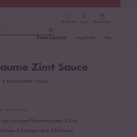
(4.8)
Trusted Shops
Merkliste
Login
Warenkorb
dukt finden ...
Sumi Launch
Angebote
Neu
flaume Zimt Sauce
4 beantwortete Fragen
zgl. Versandkosten
mit fruchtigen Pflaumenstücken & Zimt
ilchreis & Porridge mit je 3 Portionen