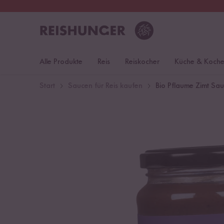
30 Tage
Rückgaberecht
Öst
Alle Produkte
Reis
Reiskocher
Küche & Koch
Start
Saucen für Reis kaufen
Bio Pflaume Zimt Sa