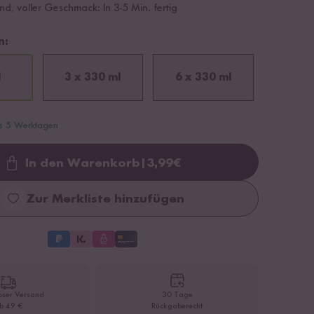
d, voller Geschmack: In 3-5 Min. fertig
n:
l
3 x 330 ml
6 x 330 ml
is 5 Werktagen
In den Warenkorb
|
3,99
€
Loading...
Zur Merkliste hinzufügen
oser Versand
30 Tage
b 49 €
Rückgaberecht