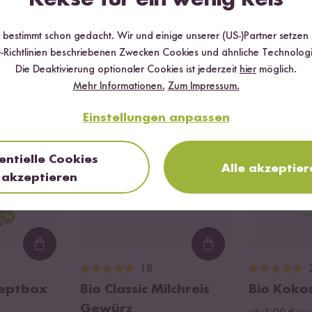
r bestimmt schon gedacht. Wir und einige unserer (US-)Partner setzen
Wird oft zusammen gekauft
-Richtlinien beschriebenen Zwecken Cookies und ähnliche Technologi
Die Deaktivierung optionaler Cookies ist jederzeit
hier
möglich.
Mehr Informationen.
Zum Impressum.
Einstellungen anpassen
entielle Cookies
Alle akzeptier
akzeptieren
Loading...
Loading...
18
zeptbox
Bio Classic Milchreis
Bio Koko
Gewürz