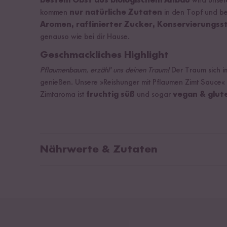
bestem Obst aus biologischem Anbau
wird unser
kommen
nur natürliche Zutaten
in den Topf und b
Aromen, raffinierter Zucker, Konservierungs
genauso wie bei dir Hause.
Geschmackliches Highlight
Pflaumenbaum, erzähl' uns deinen Traum!
Der Traum sich i
genießen. Unsere »Reishunger mit Pflaumen Zimt Sauce« 
Zimtaroma ist
fruchtig süß
und sogar
vegan & glut
Nährwerte & Zutaten
Durchschnittliche Nährwerte pro 100ml:
Wass
% (P
Brennwert
437 kJ / 103 kcal
Zitr
Fett
0,2 g
Mais
(Joh
davon gesättigte Fettsäuren
0,03 g