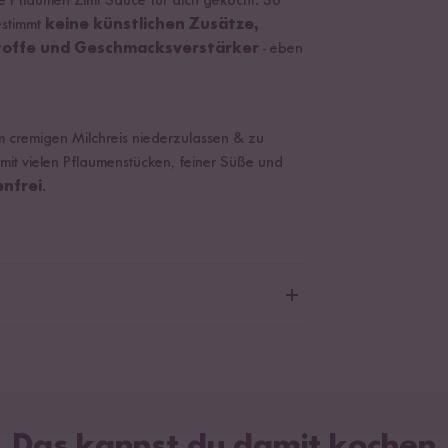
e Pflaumen Zimt Sauce für dich gekocht. So
estimmt
keine künstlichen Zusätze,
stoffe und Geschmacksverstärker
- eben
m cremigen Milchreis niederzulassen & zu
mit vielen Pflaumenstücken, feiner Süße und
enfrei
.
er, Pflaumen* 25 %, Pflaumen getrocknet* 17
flaumen*, Reismehl*), Agavendicksaft*,
onensaftkonzentrat*, Ceylon Zimt* 0,4 %,
stärke*, Verdickungsmittel
annisbrotkernmehl*, Guarkernmehl*), Steinsalz.
Das kannst du damit kochen