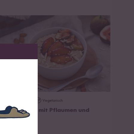
zum Rezept
Vegan
Vegetarisch
20 min
irse Porridge mit Pflaumen und
eylon Zimt