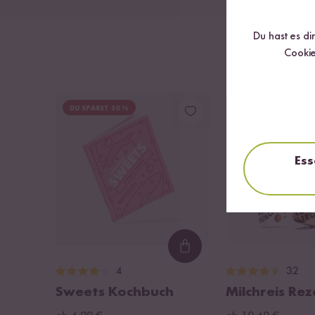
Du hast es di
Cookie
DU SPARST 50 %
DU SPARST 16 %
Ess
Loading...
4
32
Sweets Kochbuch
Milchreis Re