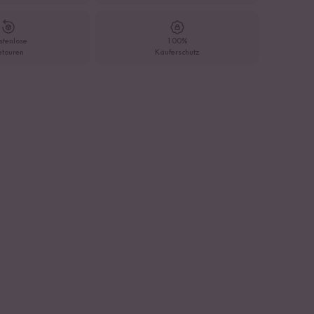
stenlose
100%
etouren
Käuferschutz