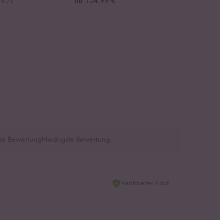
ab 154,99 €
 € / L
te Bewertung
Niedrigste Bewertung
Verifizierter Kauf