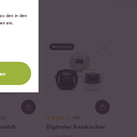
 zu den in den
en ein.
BESTSELLER
en
Loading...
Loading...
222
483
smilch
Digitaler Reiskocher