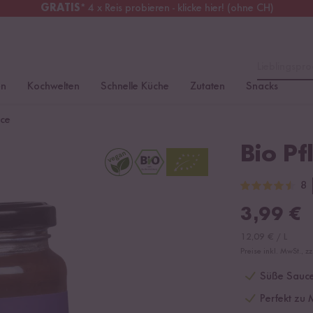
GRATIS
* 4 x Reis probieren - klicke hier! (ohne CH)
erreich
Kostenloser Versand
ab 49 €
Lieblingspro
en
Kochwelten
Schnelle Küche
Zutaten
Snacks
uce
Bio P
8
3,99
€
12,09
€
/
L
Preise inkl. MwSt., z
Süße Sauce 
Perfekt zu M