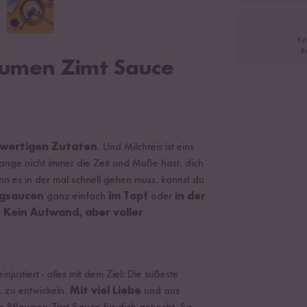
Ko
R
aumen Zimt Sauce
hwertigen Zutaten
. Und Milchreis ist eins
lange nicht immer die Zeit und Muße hast, dich
nn es in der mal schnell gehen muss, kannst du
igsaucen
ganz einfach
im Topf
oder
in der
.
Kein Aufwand, aber voller
ustiert - alles mit dem Ziel: Die süßeste
. zu entwickeln.
Mit viel Liebe
und aus