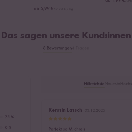
ab 1,99 €
7,96
ab 5,99 €
59,90 € / kg
Das sagen unsere Kund:innen
8 Bewertungen
4 Fragen
Hilfreichste
Neueste
Höchs
Kerstin Latsch
03.12.2025
75 %
0 %
Perfekt so Milchreis