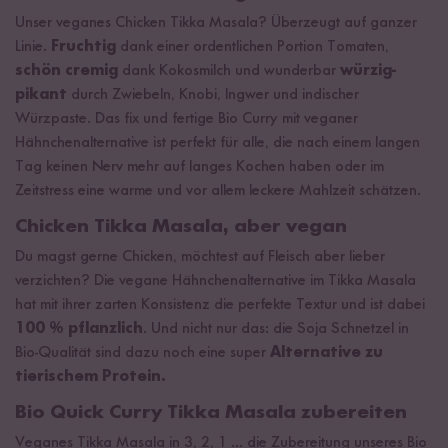
Unser veganes Chicken Tikka Masala? Überzeugt auf ganzer
Linie.
Fruchtig
dank einer ordentlichen Portion Tomaten,
schön cremig
dank Kokosmilch und wunderbar
würzig-
pikant
durch Zwiebeln, Knobi, Ingwer und indischer
Würzpaste. Das fix und fertige Bio Curry mit veganer
Hähnchenalternative ist perfekt für alle, die nach einem langen
Tag keinen Nerv mehr auf langes Kochen haben oder im
Zeitstress eine warme und vor allem leckere Mahlzeit schätzen.
Chicken Tikka Masala, aber vegan
Du magst gerne Chicken, möchtest auf Fleisch aber lieber
verzichten? Die vegane Hähnchenalternative im Tikka Masala
hat mit ihrer zarten Konsistenz die perfekte Textur und ist dabei
100 % pflanzlich
. Und nicht nur das: die Soja Schnetzel in
Bio-Qualität sind dazu noch eine super
Alternative zu
tierischem Protein.
Bio Quick Curry Tikka Masala zubereiten
Veganes Tikka Masala in 3, 2, 1 ... die Zubereitung unseres Bio