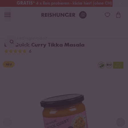
GRATIS
* 4 x Reis probieren - klicke hier! (ohne CH)
Österreich
Kostenloser Versand
ab 49 €
Lieblingsprodukt
Bio Quick Curry Tikka Masala
finden ...
6
NEU