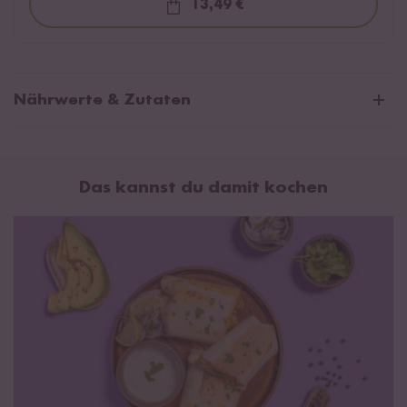
13,49 €
Loading...
Nährwerte & Zutaten
Durchschnittliche Nährwerte pro 100g:
Brennwert
491 kJ / 118 kcal
Das kannst du damit kochen
Fett
5,9 g
davon gesättigte Fettsäuren
3,4 g
Kohlenhydrate
9,6 g
davon Zucker
6,7 g
Eiweiß
5 g
Salz
2 g
Zutaten:
Wasser, Tomaten* 19 %, Kokosmilch* 17 %
(Kokosnussextrakt*, Wasser), Zwiebeln*,
Sojaeiweißerzeugnis
*