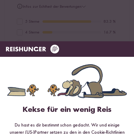
Infos zur Echtheit der Bewertungen
5 Sterne
83.3 %
4 Sterne
16.7 %
3 Sterne
0 %
2 Sterne
0 %
1 Stern
0 %
Bewerte dieses Produkt
Kekse für ein wenig Reis
Du hast es dir bestimmt schon gedacht. Wir und einige
Hilfreichste
Neueste
Höchste Bewertung
Niedrigste Bewertung
unserer (US-)Partner setzen zu den in den Cookie-Richtlinien