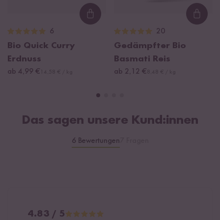
Loading...
Loadi
6
20
Bio Quick Curry
Gedämpfter Bio
Erdnuss
Basmati Reis
ab 4,99 €
ab 2,12 €
14,58 € / kg
8,48 € / kg
Das sagen unsere Kund:innen
6 Bewertungen
7 Fragen
4.83 / 5