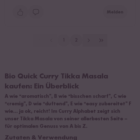
Melden
1
2
Bio Quick Curry Tikka Masala
kaufen: Ein Überblick
A wie “aromatisch”, B wie “bisschen scharf”, C wie
“cremig”, D wie “duftend”, E wie “easy zubereitet” F
wie... ja ok, reicht! Im Curry Alphabet zeigt sich
unser Tikka Masala von seiner allerbesten Seite –
für optimalen Genuss von A bis Z.
Zutaten & Verwendung