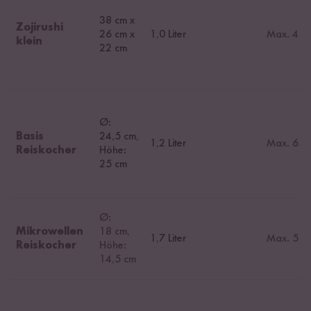
38 cm x
Zojirushi
26 cm x
1,0 Liter
Max. 4 Po
klein
22 cm
Ø:
Basis
24,5 cm,
1,2 Liter
Max. 6 Po
Reiskocher
Höhe:
25 cm
Ø:
Mikrowellen
18 cm,
1,7 Liter
Max. 5 Po
Reiskocher
Höhe:
14,5 cm