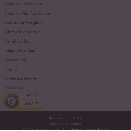
Digitaler Reiskocher
Digitaler Mini Reiskocher
Reiskocher Vergleich
Glutenfreie Nudeln
Himalaya Reis
Italienischer Reis
Brauner Reis
Hot Pot
Kochboxen Finder
Reisbecher
Sehr gut
Sushi Einsteiger Box
4.8/5.00
© Reishunger 2026
Mit
aus Bremen
¹
Alle Preise sind inkl. MwSt. und zzgl.
Versandkosten
.