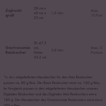
28 cm x
Zojirushi
Max.
40 cm x
1,8 Liter
groß
10 Portio
25 cm
Ø: 47,5
Gastronomie
cm,
Max. 32
5,8 Liter
Reiskocher
Höhe:
Portionen
33,2 cm
*In den
mitgelieferten Messbecher für den Mini Reiskocher
passen ca. 80 g Reis. Der Basis Reiskocher misst ca. 160 g Reis.
Im Vergleich passen in den mitgelieferten Messbecher unseres
Digitalen Reiskocher und des Digitalen Mini Reiskochers etwa
180 g. Der Messbecher des Gastronomie Reiskochers misst etwa
700 g Reis.