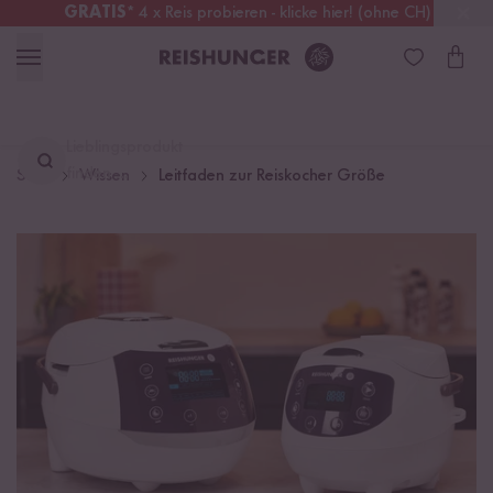
GRATIS
* 4 x Reis probieren - klicke hier! (ohne CH)
Österreich
Kostenloser Versand
ab 49 €
Lieblingsprodukt
finden ...
Start
Wissen
Leitfaden zur Reiskocher Größe