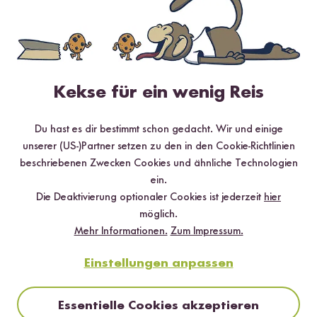
Kekse für ein wenig Reis
Loading...
Loadi
85
404
Du hast es dir bestimmt schon gedacht. Wir und einige
Mini Reiskocher
unserer (US-)Partner setzen zu den in den Cookie-Richtlinien
Digitaler Mini
beschriebenen Zwecken Cookies und ähnliche Technologien
Schwarz
0,3 l
Reiskocher Mint
0,6 l
ein.
¹
¹
37,99 €
104,99 €
Die Deaktivierung optionaler Cookies ist jederzeit
hier
möglich.
Mehr Informationen.
Zum Impressum.
Einstellungen anpassen
Modell
Maße
Fassungsvermögen
Portion
Essentielle Cookies akzeptieren