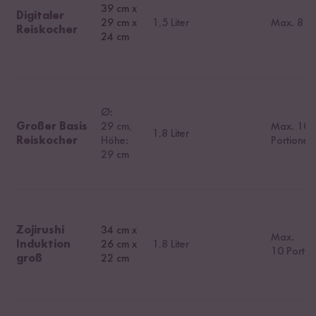
39 cm x
Digitaler
29 cm x
1,5 Liter
Max. 8 Po
Reiskocher
24 cm
Ø:
Großer Basis
29 cm,
Max. 10
1,8 Liter
Reiskocher
Höhe:
Portionen
29 cm
Zojirushi
34 cm x
Max.
Induktion
26 cm x
1,8 Liter
10 Portio
groß
22 cm