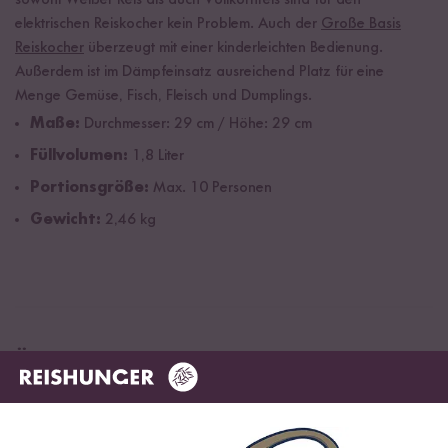
sowohl Weißer Reis als auch Vollkornreis sind für den
elektrischen Reiskocher kein Problem. Auch der
Große Basis
Reiskocher
überzeugt mit einer kinderleichten Bedienung.
Außerdem ist im Dämpfeinsatz ausreichend Platz für eine
Menge Gemüse, Fisch, Fleisch und Dumplings.
Maße:
Durchmesser: 29 cm / Höhe: 29 cm
Füllvolumen:
1,8 Liter
Portionsgröße:
Max. 10 Personen
Gewicht:
2,46 kg
Überblick der Reiskocher Größen