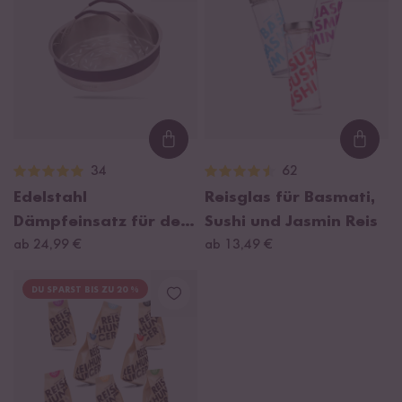
Loading...
Loadi
34
62
Edelstahl
Reisglas für Basmati,
Dämpfeinsatz für den
Sushi und Jasmin Reis
Digitalen Reiskocher
ab 24,99 €
ab 13,49 €
1,5l
DU SPARST BIS ZU 20 %