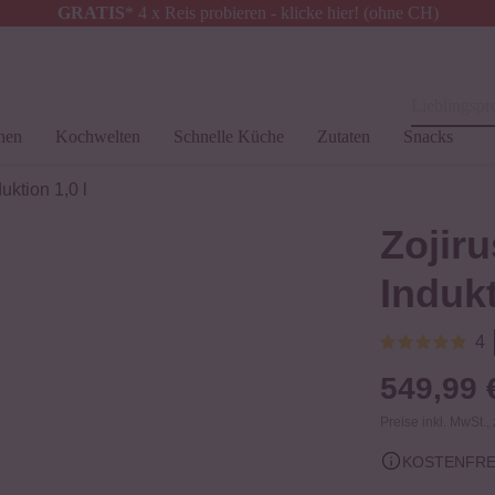
GRATIS
* 4 x Reis probieren - klicke hier! (ohne CH)
Österreich
Kostenloser Versand
ab 49
Lieblingspro
hen
Kochwelten
Schnelle Küche
Zutaten
Snacks
uktion 1,0 l
Zojir
Indukt
4
549,99
Preise inkl. MwSt.,
KOSTENFREI