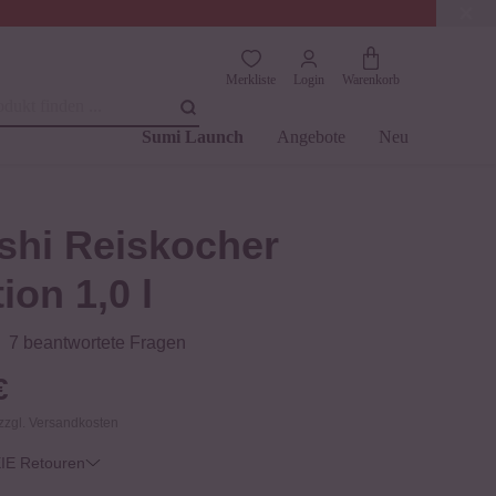
 €
(4.8)
Trusted Shops
Merkliste
Login
Warenkorb
dukt finden ...
Sumi Launch
Angebote
Neu
ushi Reiskocher
ion 1,0 l
7 beantwortete Fragen
€
 zzgl. Versandkosten
E Retouren