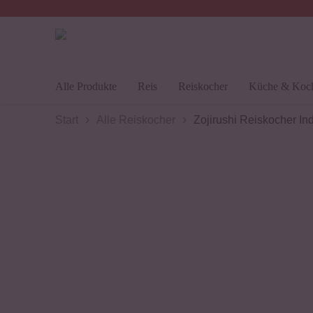
30 Tage
Rückgaberecht
Alle Produkte
Reis
Reiskocher
Küche & Koc
Start
Alle Reiskocher
Zojirushi Reiskocher Ind