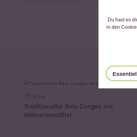
Du hast es di
in den Cookie
Essentiel
zum Rezept
30 min
Traditioneller Reis Congee mit
Hühnerbrustfilet