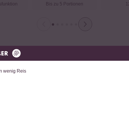
sfunktion
Bis zu 5 Portionen
1
)
cm Höhe bis zur Maximalfüllmenge
, Dämpfeinsatz für Gemüse und EU-Netzteil
Premium Innentopf
Der 3-lagige Topf mit Aluminiumkern,
 das passende Steckersystem (dreipolige
Edelstahlverkleidung und hochwertiger
Antihaftbeschichtung sorgt für eine optimale
Wärmeleitung und gleichmäßige
Hitzeverteilung. Dank der robusten
Bauweise ist der Innentopf besonders
langlebig.