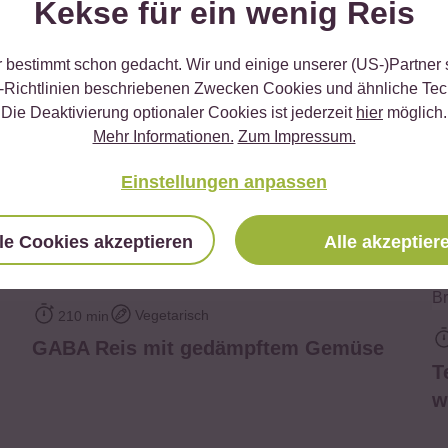
Kekse für ein wenig Reis
r bestimmt schon gedacht. Wir und einige unserer (US-)Partner
-Richtlinien beschriebenen Zwecken Cookies und ähnliche Tec
Die Deaktivierung optionaler Cookies ist jederzeit
hier
möglich.
Mehr Informationen.
Zum Impressum.
Einstellungen anpassen
Das kannst du damit kochen
le Cookies akzeptieren
Alle akzeptier
zum Rezept
Vegetarisch
210 min
GABA Reis mit gedämpftem Gemüse
T
w