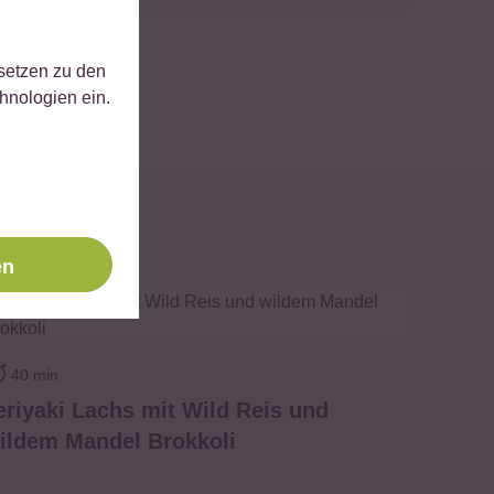
 setzen zu den
hnologien ein.
en
zum Rezept
40 min
eriyaki Lachs mit Wild Reis und
ildem Mandel Brokkoli