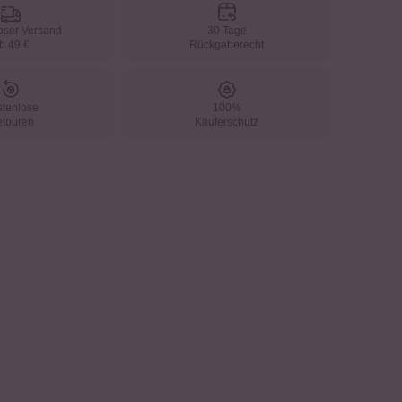
oser Versand
30 Tage
b 49 €
Rückgaberecht
tenlose
100%
touren
Käuferschutz