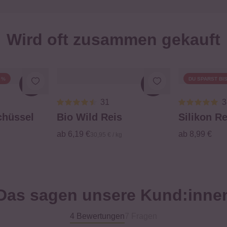
Wird oft zusammen gekauft
 %
DU SPARST BIS
Loading...
Loading...
31
3
chüssel
Bio Wild Reis
Silikon Re
ab 6,19 €
ab 8,99 €
30,95 € / kg
Das sagen unsere Kund:inne
4 Bewertungen
7 Fragen