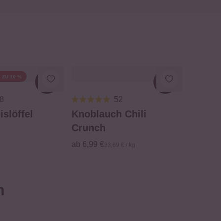
 ZU 10 %
Loading...
Loading...
8
52
islöffel
Knoblauch Chili
Crunch
ab 6,99 €
33,69 € / kg
n