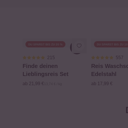
DU SPARST BIS ZU 20 %
DU SPARST BIS ZU 10
Loading...
215
557
Finde deinen
Reis Waschs
Lieblingsreis Set
Edelstahl
ab 21,99 €
ab 17,99 €
13,74 € / kg