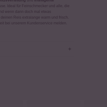
itzeverteilung
und
intelligente
se. Ideal für Feinschmecker und alle, die
Und wenn dann doch mal etwas
deinen Reis extralange warm und frisch.
rzeit bei unserem Kundenservice melden.
en
ftbeschichtung