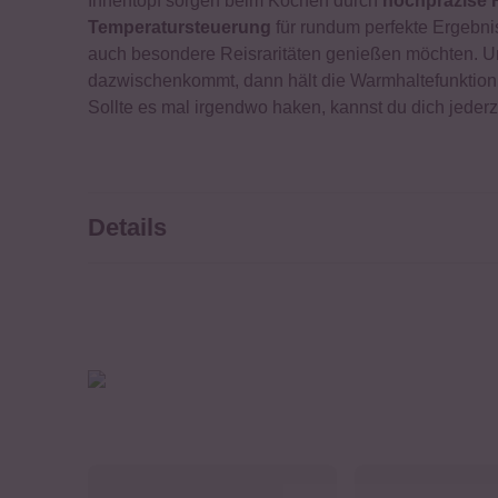
Innentopf sorgen beim Kochen durch
hochpräzise H
Temperatursteuerung
für rundum perfekte Ergebnis
auch besondere Reisraritäten genießen möchten. 
dazwischenkommt, dann hält die Warmhaltefunktion 
Sollte es mal irgendwo haken, kannst du dich jede
Details
Exklusiv an den europäischen Markt angepasst
CE Zertifiziert
Induktion Reiskocher mit LED-Display
Kochzeitanzeige
Timer- und Warmhaltefunktion für bis zu 24 Stund
Premium Edelstahl Innentopf mit doppelter Antiha
Reis-Wasser-Verhältnis im Innentopf