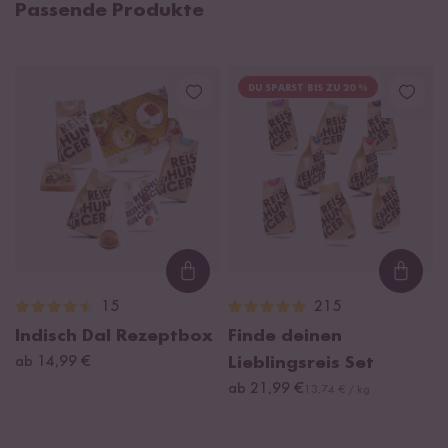
Passende Produkte
DU SPARST BIS ZU 20 %
Loading...
Loadi
15
215
Indisch Dal Rezeptbox
Finde deinen
ab 14,99 €
Lieblingsreis Set
ab 21,99 €
13,74 € / kg