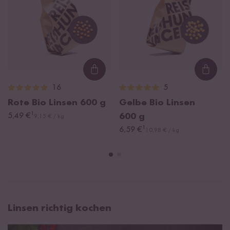
Loading...
Loadi
16
5
Rote Bio Linsen
600 g
Gelbe Bio Linsen
¹
5,49 €
600 g
9,15 € / kg
¹
6,59 €
10,98 € / kg
Linsen richtig kochen