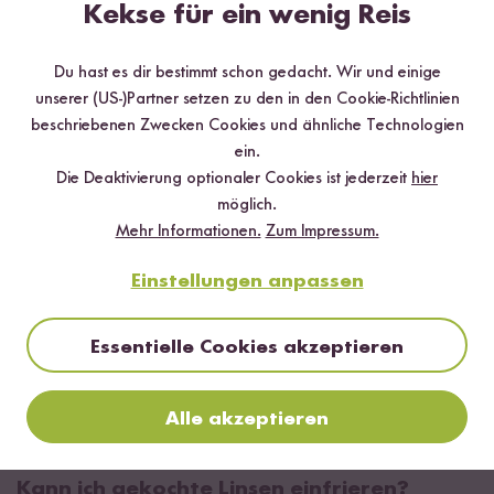
Kekse für ein wenig Reis
Du hast es dir bestimmt schon gedacht. Wir und einige
unserer (US-)Partner setzen zu den in den Cookie-Richtlinien
beschriebenen Zwecken Cookies und ähnliche Technologien
ein.
Die Deaktivierung optionaler Cookies ist jederzeit
hier
möglich.
Mehr Informationen.
Zum Impressum.
Einstellungen anpassen
Wie lange kann ich Linsen lagern?
Essentielle Cookies akzeptieren
Zu viel gekocht? Kein Problem.
Gekochte Linsen
können
4
bis maximal 7 Tage im Kühlschrank
gelagert werden. Die
Alle akzeptieren
roten, gelben, grünen oder braunen Linsen kannst du daher
problemlos für ein paar Tage
vorbereitend kochen
.
Kann ich gekochte Linsen einfrieren?