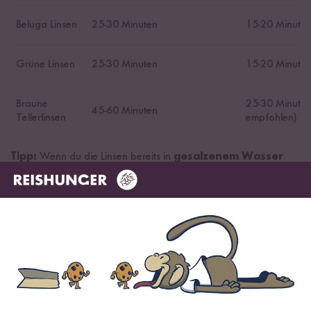
Beluga Linsen
25-30 Minuten
15-20 Minute
Grüne Linsen
25-30 Minuten
15-20 Minute
Braune
25-30 Minuten
45-60 Minuten
Tellerlinsen
empfohlen)
Tipp:
Wenn du die Linsen bereits in
gesalzenem Wasser
kochst
, bleiben sie härter und
platzen nicht auf
. Das hat
den großen Vorteil, dass die Linsen ihre Form beibehalten und
so z.B. besser für Salate verwendet werden können.
Aufbewahrung von Linsen