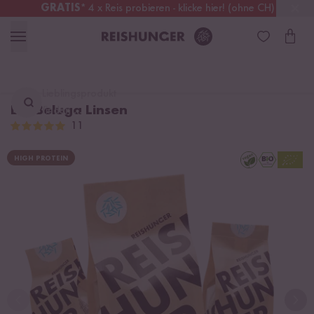
GRATIS
* 4 x Reis probieren - klicke hier! (ohne CH)
Österreich
Kostenloser Versand
ab 49 €
Lieblingsprodukt
Bio Beluga Linsen
finden ...
11
HIGH PROTEIN