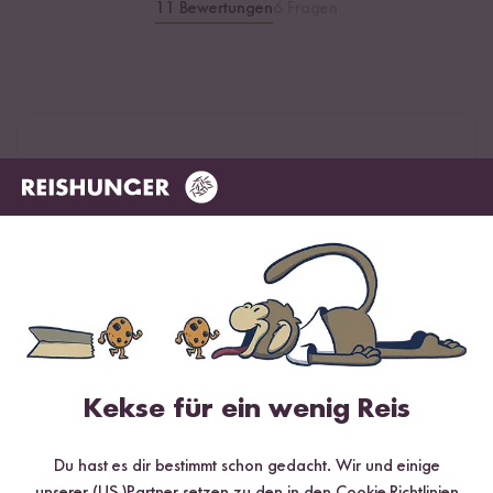
11 Bewertungen
6 Fragen
5 / 5
Infos zur Echtheit der Bewertungen
5 Sterne
100 %
4 Sterne
0 %
3 Sterne
0 %
2 Sterne
0 %
Kekse für ein wenig Reis
1 Stern
0 %
Du hast es dir bestimmt schon gedacht. Wir und einige