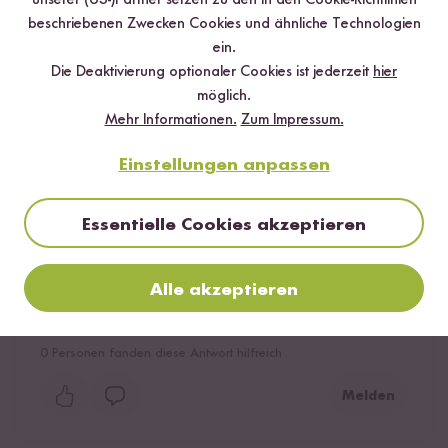
unserer (US-)Partner setzen zu den in den Cookie-Richtlinien
Bewerte dieses Produkt
beschriebenen Zwecken Cookies und ähnliche Technologien
ein.
Die Deaktivierung optionaler Cookies ist jederzeit
hier
möglich.
Mehr Informationen.
Zum Impressum.
Hilfreichste
Neueste
Höchste Bewertung
Niedrigste Bewertung
Einstellungen anpassen
Essentielle Cookies akzeptieren
Hanna
22.05.2026
Alle akzeptieren
Ich habe ein tolles Gericht damit gezaubert und großes
Lob eingesteckt. Super!
0
Personen fanden diese Antwort hilfreich
Melden