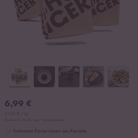
6,99
€
11,65
€
/
kg
Preise inkl. MwSt., zzgl. Versandkosten
Schwarze Kaviar Linsen aus Kanada