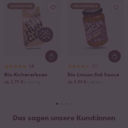
HIGH PROTEIN
PROTEINQUELLE
Loading...
Loadi
18
11
Bio Kichererbsen
Bio Linsen Dal Sauce
ab 2,79 €
ab 3,99 €
9,15 € / kg
12,09 € / L
Das sagen unsere Kund:innen