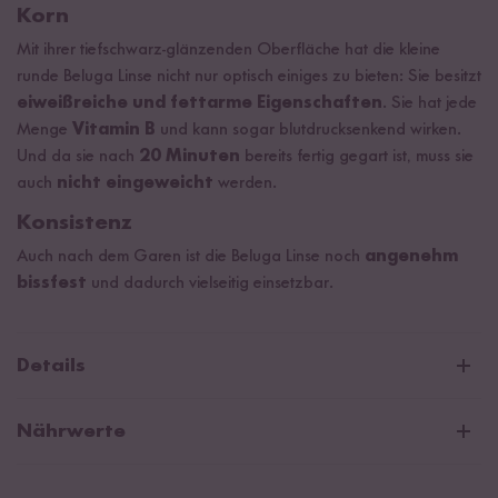
Korn
Mit ihrer tiefschwarz-glänzenden Oberfläche hat die kleine
runde Beluga Linse nicht nur optisch einiges zu bieten: Sie besitzt
eiweißreiche und fettarme Eigenschaften
. Sie hat jede
Menge
Vitamin B
und kann sogar blutdrucksenkend wirken.
Und da sie nach
20 Minuten
bereits fertig gegart ist, muss sie
auch
nicht eingeweicht
werden.
Konsistenz
Auch nach dem Garen ist die Beluga Linse noch
angenehm
bissfest
und dadurch vielseitig einsetzbar.
Details
Hülsenfrucht aus kontrolliert biologischem Anbau.
Nährwerte
Proteinquelle:
Mindestens 12 % des gesamten Brennwerts (=
Energiegehalt) wird durch Eiweiß gedeckt.
Durchschnittliche Nährwerte pro 100g/ml: