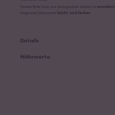
Unsere Rote Linse aus biologischem Anbau ist
wundervo
insgesamt lobenswert
leicht und lecker
.
Details
Hülsenfrucht aus biologischem Anbau mit der Kontroll
Nährwerte
Proteinquelle:
Mindestens 12 % des gesamten Brennwe
gedeckt.
Durchschnittliche Nährwerte pro 100g:
High Protein:
Mindestens 20 % des gesamten Brennwert
Brennwert
gedeckt.
Fett
davon gesättigte Fettsäuren
Kohlenhydrate
davon Zucker