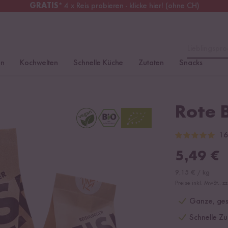
GRATIS
* 4 x Reis probieren - klicke hier! (ohne CH)
erreich
Kostenloser Versand
ab 49 €
Lieblingspro
en
Kochwelten
Schnelle Küche
Zutaten
Snacks
Rote B
16
5,49
€
9,15
€
/
kg
Preise inkl. MwSt., z
Ganze, gesc
Schnelle Zu