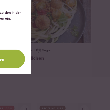
 zu den in den
en ein.
zum Rezept
Vegetarisch
Vegan
45 min
ote Linsen Bällchen
en
S ZU 20 %
PROTEINQUELLE