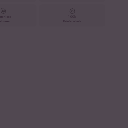
stenlose
100%
etouren
Käuferschutz