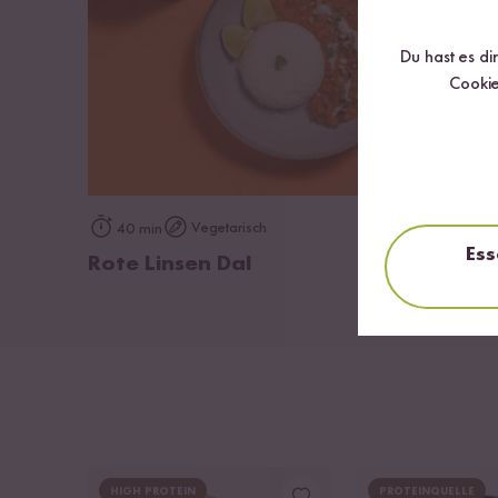
Du hast es di
Cookie
zum Rezept
Vegetarisch
40 min
Ess
Rote Linsen Dal
HIGH PROTEIN
PROTEINQUELLE