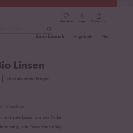
(4.8)
Trusted Shops
Merkliste
Login
Warenkorb
dukt finden ...
Sumi Launch
Angebote
Neu
io Linsen
5 beantwortete Fragen
zgl. Versandkosten
hälte rote Linsen aus der Türkei
bereitung, kein Einweichen nötig