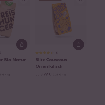
Loading...
Loading...
4
6
r Bio Natur
Blitz Couscous
Orientalisch
ab 3,99 €
8 € / kg
12,21 € / kg