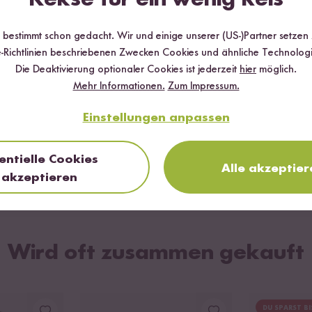
r bestimmt schon gedacht. Wir und einige unserer (US-)Partner setzen
-Richtlinien beschriebenen Zwecken Cookies und ähnliche Technologi
Die Deaktivierung optionaler Cookies ist jederzeit
hier
möglich.
Mehr Informationen.
Zum Impressum.
Einstellungen anpassen
zum Rezept
Vegetarisch
Vegan
30 min
entielle Cookies
Rote Linsen Aufstrich
R
Alle akzeptier
akzeptieren
Wird oft zusammen gekauft
DU SPARST BI