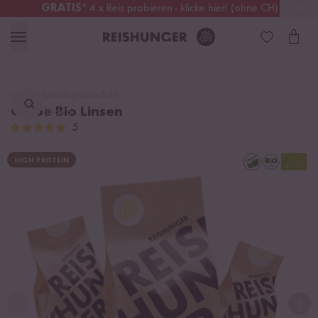
GRATIS
* 4 x Reis probieren - klicke hier! (ohne CH)
Österreich
Kostenloser Versand
ab 49 €
Lieblingsprodukt
Gelbe Bio Linsen
finden ...
5
HIGH PROTEIN