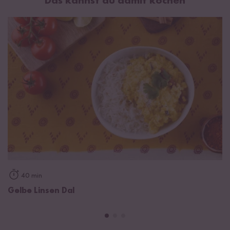
Das kannst du damit kochen
Fett
2,2 g
davon gesättigte Fettsäuren
0,4 g
Kohlenhydrate
52 g
davon Zucker
2,1 g
Eiweiß
27 g
Salz
0,02 g
Gelbe Linsen, Sonnenblumenöl (max. 1%)
Hülsenfrucht aus biologischem Anbau mit der Kontrollnummer
DE-ÖKO-003
Proteinquelle:
Mindestens 12 % des gesamten Brennwerts (=
Energiegehalt) wird durch Eiweiß gedeckt.
40 min
High Protein:
Mindestens 20 % des gesamten Brennwerts (=
Gelbe Linsen Dal
Energiegehalt) wird durch Eiweiß gedeckt.