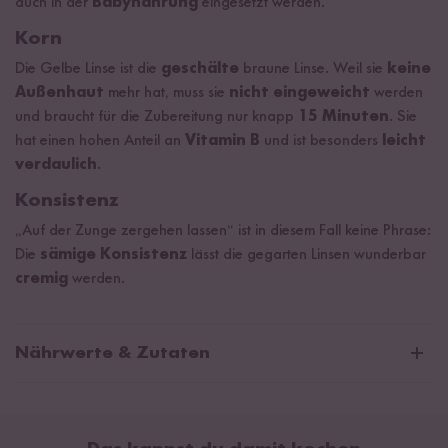
auch in der
Babynahrung
eingesetzt werden.
Korn
Die Gelbe Linse ist die
geschälte
braune Linse. Weil sie
keine
Außenhaut
mehr hat, muss sie
nicht eingeweicht
werden
und braucht für die Zubereitung nur knapp
15 Minuten
. Sie
hat einen hohen Anteil an
Vitamin B
und ist besonders
leicht
verdaulich
.
Konsistenz
„Auf der Zunge zergehen lassen“ ist in diesem Fall keine Phrase:
Die
sämige Konsistenz
lässt die gegarten Linsen wunderbar
cremig
werden.
Nährwerte & Zutaten
Durchschnittliche Nährwerte pro 100g:
Brennwert
1478 kJ / 349 kcal