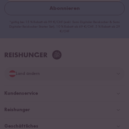
Abonnieren
*gültig bei 15 % Rabatt ab 99 €/CHF (exkl. Sumi Digitaler Reiskocher & Sumi
Digitaler Reiskocher Starter Set), 10 % Rabatt ab 69 €/CHF, 5 % Rabatt ab 29
€/CHF
Land ändern
Deutschland
Kundenservice
Schweiz
Help Center und FAQ
Reishunger
Österreich
Versandinformationen
Newsletter
Zahlarten
Niederlande
Geschäftliches