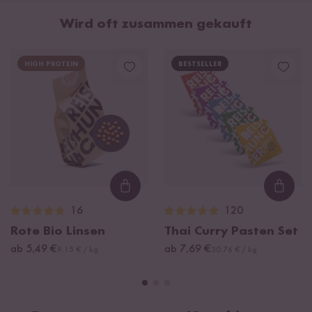
Wird oft zusammen gekauft
HIGH PROTEIN
BESTSELLER
Loading...
Loadi
16
120
Rote Bio Linsen
Thai Curry Pasten Set
ab 5,49 €
ab 7,69 €
9,15 € / kg
30,76 € / kg