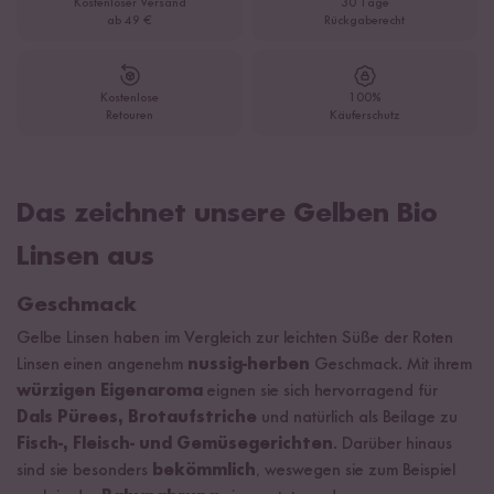
Kostenloser Versand
30 Tage
ab 49 €
Rückgaberecht
Kostenlose
100%
Retouren
Käuferschutz
Das zeichnet unsere Gelben Bio
Linsen aus
Geschmack
Gelbe Linsen haben im Vergleich zur leichten Süße der Roten
Linsen einen angenehm
nussig-herben
Geschmack. Mit ihrem
würzigen Eigenaroma
eignen sie sich hervorragend für
Dals
Pürees, Brotaufstriche
und natürlich als Beilage zu
Fisch-, Fleisch- und Gemüsegerichten
. Darüber hinaus
sind sie besonders
bekömmlich
, weswegen sie zum Beispiel