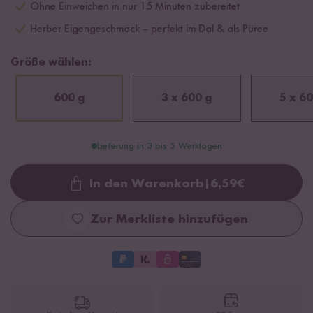
Ohne Einweichen in nur 15 Minuten zubereitet
Herber Eigengeschmack – perfekt im Dal & als Püree
Größe wählen:
600 g
3 x 600 g
5 x 60
Lieferung in 3 bis 5 Werktagen
In den Warenkorb
|
6,59
€
Loading...
Zur Merkliste hinzufügen