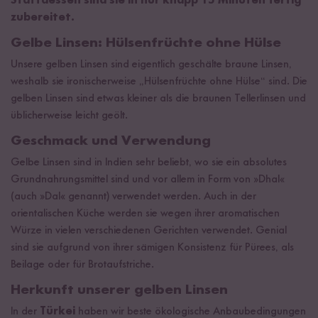
Stattdessen sind sie in nur knapp 15 Minuten fertig
zubereitet.
Gelbe Linsen: Hülsenfrüchte ohne Hülse
Unsere gelben Linsen sind eigentlich geschälte braune Linsen,
weshalb sie ironischerweise „Hülsenfrüchte ohne Hülse“ sind. Die
gelben Linsen sind etwas kleiner als die braunen Tellerlinsen und
üblicherweise leicht geölt.
Geschmack und Verwendung
Gelbe Linsen sind in Indien sehr beliebt, wo sie ein absolutes
Grundnahrungsmittel sind und vor allem in Form von »Dhal«
(auch »Dal« genannt) verwendet werden. Auch in der
orientalischen Küche werden sie wegen ihrer aromatischen
Würze in vielen verschiedenen Gerichten verwendet. Genial
sind sie aufgrund von ihrer sämigen Konsistenz für Pürees, als
Beilage oder für Brotaufstriche.
Herkunft unserer gelben Linsen
In der
Türkei
haben wir beste ökologische Anbaubedingungen