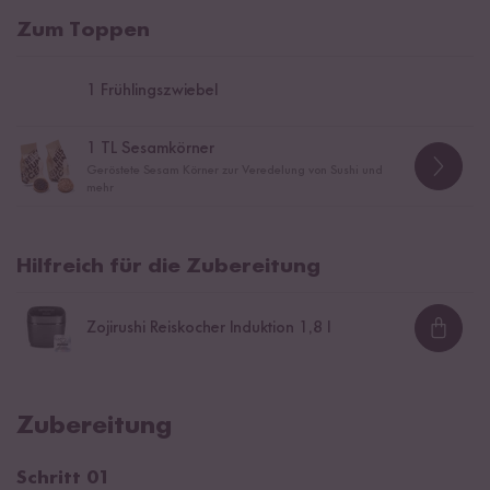
Zum Toppen
1
Frühlingszwiebel
1
TL Sesamkörner
Geröstete Sesam Körner zur Veredelung von Sushi und
mehr
Hilfreich für die Zubereitung
Zojirushi Reiskocher Induktion 1,8 l
Loadi
Zubereitung
Schritt 01