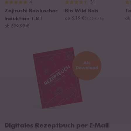
4
31
Zojirushi Reiskocher
Bio Wild Reis
Te
Induktion 1,8 l
ab 6,19 €
ab
28,55 € / kg
ab 599,99 €
Digitales Rezeptbuch per E-Mail