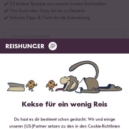
✔️ 25 leckere Rezepte aus unseren bunten Kochwelten
✔️ Von Sushi über Curry bis hin zu Desserts
✔️ Inklusive Tipps & Tricks für die Zubereitung
Jetzt sichern
*Das Digitale Rezeptbuch wird dir nach vollständiger Anmeldung zum Newsletter
per E-Mail zugeschickt.
Mehr Rezepte mit Bio Wild Reis
Kekse für ein wenig Reis
Du hast es dir bestimmt schon gedacht. Wir und einige
unserer (US-)Partner setzen zu den in den Cookie-Richtlinien