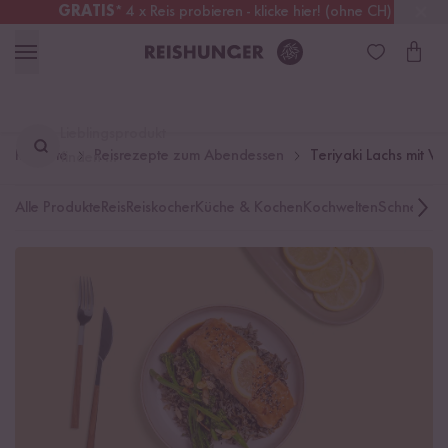
GRATIS
* 4 x Reis probieren - klicke hier! (ohne CH)
Österreich
Kostenloser Versand
ab 49 €
Lieblingsprodukt
Rezepte
Reisrezepte zum Abendessen
Teriyaki Lachs mit W
finden ...
Alle Produkte
Reis
Reiskocher
Küche & Kochen
Kochwelten
Schnelle K