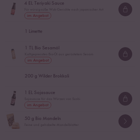
4
EL Teriyaki Sauce
Für würzig-süße Wok-Gerichte nach japanischer Art
Loadi
im Angebot
1
Limette
1
TL Bio Sesamöl
Kaltgepresstes Bio-Öl aus geröstetem Sesam
Loadi
im Angebot
200
g Wilder Brokkoli
1
EL Sojasauce
Sojasauce für das Würzen von Sushi
Loadi
im Angebot
50
g Bio Mandeln
Feine und gehobelte Mandelblätter