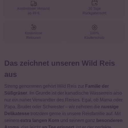
Kostenloser Versand
30 Tage
ab 49 €
Rückgaberecht
Kostenlose
100%
Retouren
Käuferschutz
Das zeichnet unseren Wild Reis
aus
Streng genommen gehört Wild Reis zur
Familie der
Süßgräser
. Im Grunde ist der kanadische Wasserreis also
nur ein naher Verwandter des Reises. Egal, ob Mama oder
Papa, Bruder oder Schwester – wir nehmen die
nussige
Delikatesse
trotzdem gerne in unsere Reisfamilie auf. Mit
seinem
extra langen Korn
und seinem ganz
besonderen
Aroma
, das leicht
an Tee erinnert
, ist er der perfekte