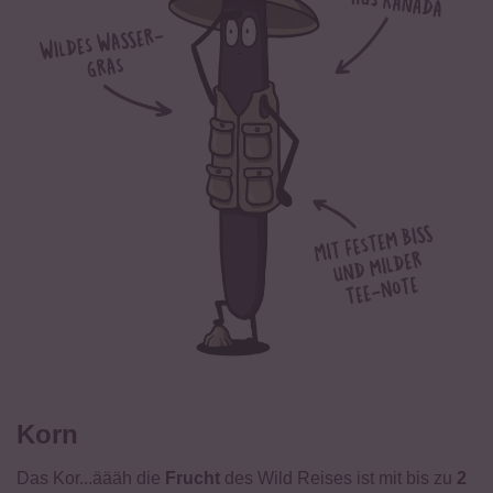
Salz
0,04 g
Von Natur aus glutenfrei.
Korn
Das Kor...äääh die
Frucht
des Wild Reises ist mit bis zu
2