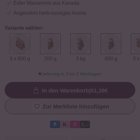
Edler Wasserreis aus Kanada
Angenehm herb-nussiges Aroma
Variante wählen:
3 x 600 g
200 g
3 kg
600 g
3 x
Lieferung in 3 bis 5 Werktagen
In den Warenkorb
|
51,39
€
Loading...
Zur Merkliste hinzufügen