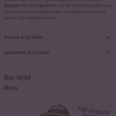
Begleiter für Fischgerichte
und mit weißem Langkornreis
gemixt eine wahre Augenweide. Das wollen wir uns auf
keinen Fall entgehen lassen!
Details & Qualität
Artikelnummer
108-1800
Nährwerte & Zutaten
Inhalt/Größe
3x 600g
Durchschnittliche Nährwerte pro 100g:
EAN
4260266392981
Öko-Kontrollstelle
DE-ÖKO-005
Brennwert
1560 kJ / 368 kcal
Bio Wild
Fett
1,1 g
Reis
davon gesättigte Fettsäuren
0,3 g
Kohlenhydrate
73 g
davon Zucker
1 g
Eiweiß
14 g