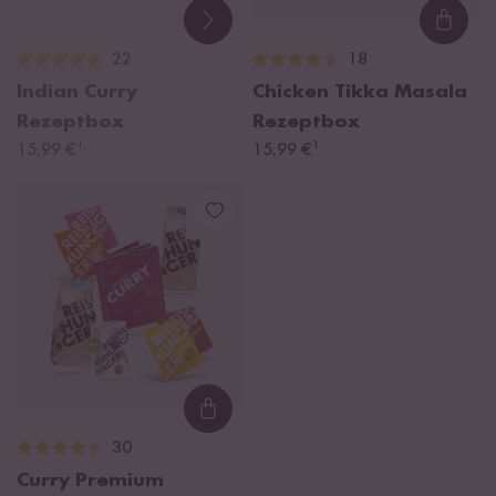
Loadi
22
18
Indian Curry
Chicken Tikka Masala
Rezeptbox
Rezeptbox
¹
¹
15,99 €
15,99 €
Loading...
30
Curry Premium