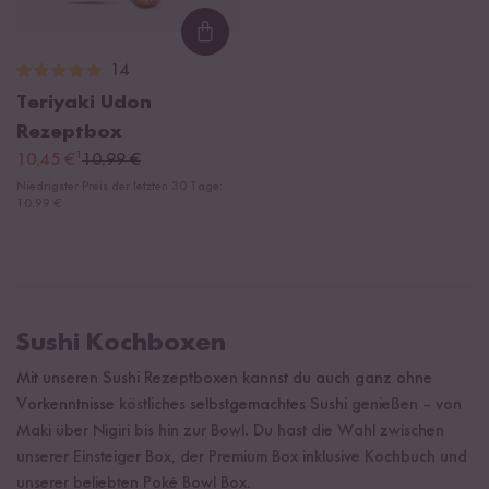
Loading...
14
Teriyaki Udon
Rezeptbox
¹
10,45 €
10,99 €
Niedrigster Preis der letzten 30 Tage:
10,99 €
Sushi Kochboxen
Mit unseren Sushi Rezeptboxen kannst du auch ganz ohne
Vorkenntnisse
köstliches
selbstgemachtes Sushi
genießen
– v
on
Maki über Nigiri bis hin zur Bowl. Du hast die Wahl zwischen
unserer Einsteiger Box, der Premium Box inklusive Kochbuch und
unserer beliebten Poké Bowl Box.