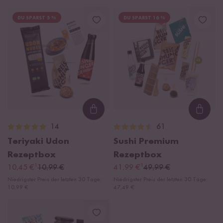
DU SPARST 5 %
DU SPARST 16 %
Loading...
Loadi
14
61
Teriyaki Udon
Sushi Premium
Rezeptbox
Rezeptbox
¹
¹
10,45 €
10,99 €
41,99 €
49,99 €
Niedrigster Preis der letzten 30 Tage:
Niedrigster Preis der letzten 30 Tage:
10,99 €
47,49 €