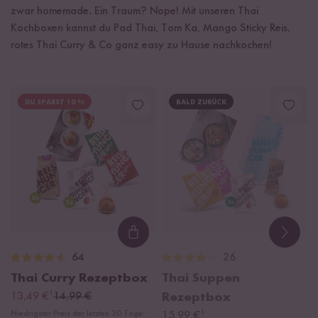
zwar homemade. Ein Traum? Nope! Mit unseren Thai
Kochboxen kannst du Pad Thai, Tom Ka, Mango Sticky Reis,
rotes Thai Curry & Co ganz easy zu Hause nachkochen!
DU SPARST 10 %
BALD ZURÜCK
Loading...
64
26
Thai Curry Rezeptbox
Thai Suppen
¹
13,49 €
14,99 €
Rezeptbox
¹
Niedrigster Preis der letzten 30 Tage:
15,99 €