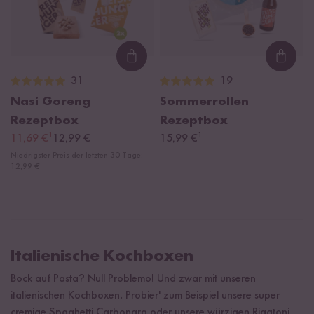
Loading...
Loadi
31
19
Nasi Goreng
Sommerrollen
Rezeptbox
Rezeptbox
¹
¹
11,69 €
12,99 €
15,99 €
Niedrigster Preis der letzten 30 Tage:
12,99 €
Italienische Kochboxen
Bock auf Pasta? Null Problemo! Und zwar mit unseren
italienischen Kochboxen. Probier' zum Beispiel unsere super
cremige Spaghetti Carbonara oder unsere würzigen Rigatoni