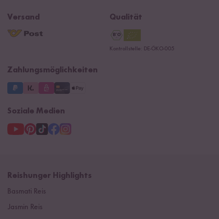
Jobs
Reishunger Magazin
Widerrufsrecht
B2B
Navacopah
Versand
Qualität
Kontaktformular
AGB
Reishunger Gutscheine
Datenschutzerklärung
Ersatzteile
Kontrollstelle: DE-ÖKO-005
Impressum
Zahlungsmöglichkeiten
Soziale Medien
Reishunger Highlights
Basmati Reis
Jasmin Reis