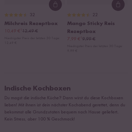
Loading...
Loadi
32
22
Milchreis Rezeptbox
Mango Sticky Reis
¹
10,49 €
12,49 €
Rezeptbox
¹
Niedrigster Preis der letzten 30 Tage:
7,99 €
9,99 €
12,49 €
Niedrigster Preis der letzten 30 Tage:
9,99 €
Indische Kochboxen
Du magst die indische Küche? Dann wirst du diese Kochboxen
lieben! Mit ihnen ist dein nächster Kochabend gerettet, denn du
bekommst alle Grundzutaten bequem nach Hause geliefert.
Kein Stress, aber 100 % Geschmack!