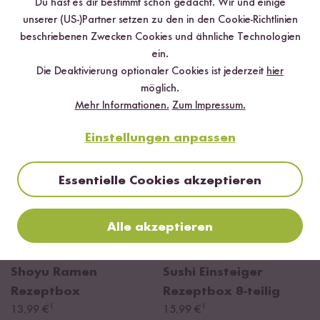
Du hast es dir bestimmt schon gedacht. Wir und einige
dampfende Suppen als auch kalte Sushi Variationen sind hier
unserer (US-)Partner setzen zu den in den Cookie-Richtlinien
fester Bestandteil. Mit unseren Kochboxen hast du direkt alle
beschriebenen Zwecken Cookies und ähnliche Technologien
wichtigen Zutaten parat.
ein.
Die Deaktivierung optionaler Cookies ist jederzeit
hier
möglich.
Mehr Informationen.
Zum Impressum.
Einstellungen anpassen
Essentielle Cookies akzeptieren
Alle akzeptieren
Loading...
Loadi
12
152
Shoyu Ramen
Sushi Einsteiger
Rezeptbox
Rezeptbox
8-teilig
¹
¹
13,99 €
15,99 €