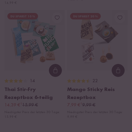
14,99 €
DU SPARST 10 %
DU SPARST 20 %
Loading...
Loadi
14
22
Thai Stir-Fry
Mango Sticky Reis
Rezeptbox
6-teilig
Rezeptbox
¹
¹
14,39 €
15,99 €
7,99 €
9,99 €
Niedrigster Preis der letzten 30 Tage:
Niedrigster Preis der letzten 30 Tage:
15,99 €
9,99 €