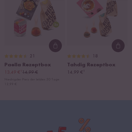
Loading...
Loadi
21
18
Paella Rezeptbox
Tahdig Rezeptbox
¹
¹
13,49 €
14,99 €
14,99 €
Niedrigster Preis der letzten 30 Tage:
12,99 €