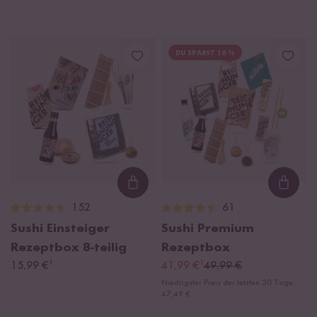
DU SPARST 16 %
Loading...
Loadi
152
61
Sushi Einsteiger
Sushi Premium
Rezeptbox
8-teilig
Rezeptbox
¹
¹
15,99 €
41,99 €
49,99 €
Niedrigster Preis der letzten 30 Tage:
47,49 €