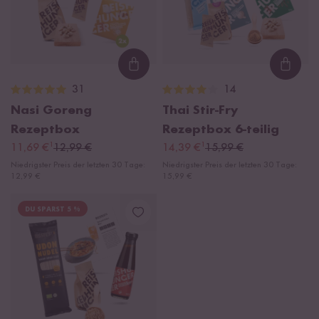
Loading...
Loadi
31
14
Nasi Goreng
Thai Stir-Fry
Rezeptbox
Rezeptbox
6-teilig
¹
¹
11,69 €
12,99 €
14,39 €
15,99 €
Niedrigster Preis der letzten 30 Tage:
Niedrigster Preis der letzten 30 Tage:
12,99 €
15,99 €
DU SPARST 5 %