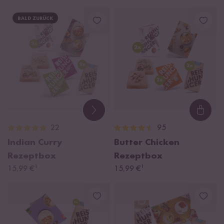
BALD ZURÜCK
Loadi
22
95
Indian Curry
Butter Chicken
Rezeptbox
Rezeptbox
¹
¹
15,99 €
15,99 €