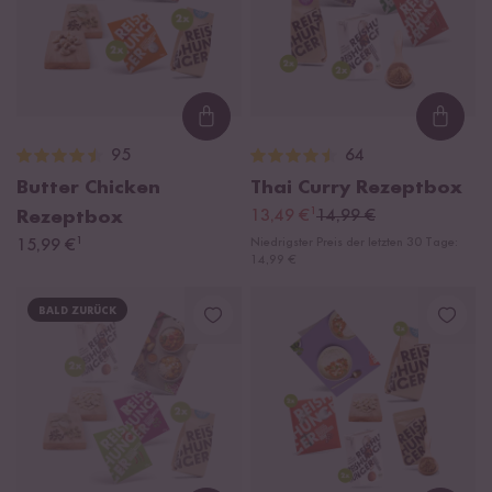
Loading...
Loadi
95
64
Butter Chicken
Thai Curry Rezeptbox
¹
Rezeptbox
13,49 €
14,99 €
¹
Niedrigster Preis der letzten 30 Tage:
15,99 €
14,99 €
BALD ZURÜCK