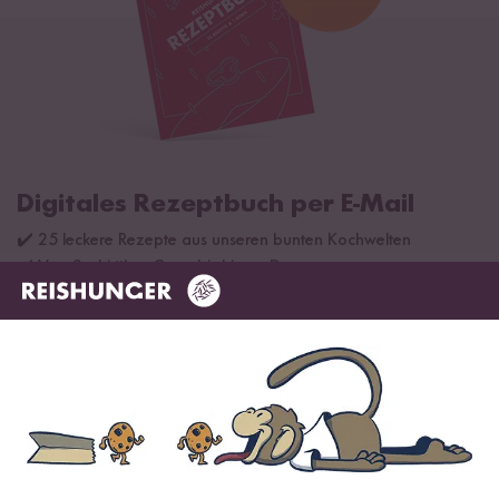
Digitales Rezeptbuch per E-Mail
✔️ 25 leckere Rezepte aus unseren bunten Kochwelten
✔️ Von Sushi über Curry bis hin zu Desserts
✔️ Inklusive Tipps & Tricks für die Zubereitung
Jetzt sichern
*Das Digitale Rezeptbuch wird dir nach vollständiger Anmeldung zum Newsletter