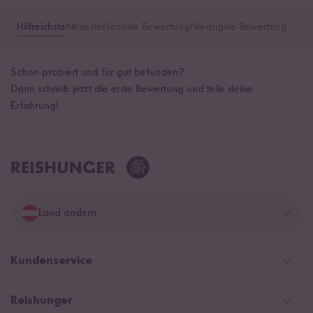
Hilfreichste
Neueste
Höchste Bewertung
Niedrigste Bewertung
Schon probiert und für gut befunden?
Dann schreib jetzt die erste Bewertung und teile deine
Erfahrung!
Land ändern
Deutschland
Kundenservice
Schweiz
Help Center und FAQ
Reishunger
Österreich