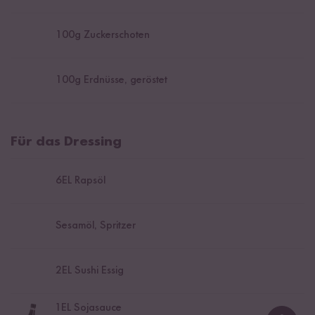
100
g Zuckerschoten
100
g Erdnüsse, geröstet
Für das Dressing
6
EL Rapsöl
Sesamöl, Spritzer
2
EL Sushi Essig
1
EL Sojasauce