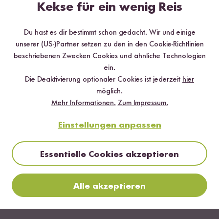
per E-Mail zugeschickt.
Kekse für ein wenig Reis
Mehr Rezepte mit Sojasauce
Du hast es dir bestimmt schon gedacht. Wir und einige
unserer (US-)Partner setzen zu den in den Cookie-Richtlinien
beschriebenen Zwecken Cookies und ähnliche Technologien
ein.
Die Deaktivierung optionaler Cookies ist jederzeit
hier
möglich.
Mehr Informationen.
Zum Impressum.
Einstellungen anpassen
Essentielle Cookies akzeptieren
Alle akzeptieren
Vegan
Vegetarisch
Glutenfrei
60 min
Stir Fry mit Tofu im Wok