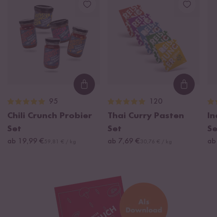
Loading...
Loading
95
120
Chili Crunch Probier
Thai Curry Pasten
In
Set
Set
Se
ab 19,99 €
ab 7,69 €
ab
59,81 € / kg
30,76 € / kg