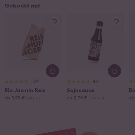
Gekocht mit
Loading...
Loading
129
44
Bio Jasmin Reis
Sojasauce
B
ab 5,99 €
ab 2,99 €
ab
9,98 € / kg
11,96 € / L