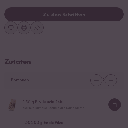
Zu den Schritten
Zutaten
Portionen
2
150
g Bio Jasmin Reis
Loadi
Bio-Phka Rumduol Duftreis aus Kambodscha
150
-
200
g Enoki Pilze