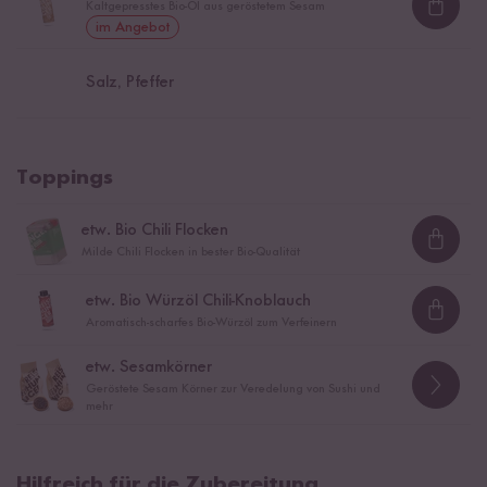
Kaltgepresstes Bio-Öl aus geröstetem Sesam
Loadi
im Angebot
Salz, Pfeffer
Toppings
etw. Bio Chili Flocken
Loadi
Milde Chili Flocken in bester Bio-Qualität
etw. Bio Würzöl Chili-Knoblauch
Loadi
Aromatisch-scharfes Bio-Würzöl zum Verfeinern
etw. Sesamkörner
Geröstete Sesam Körner zur Veredelung von Sushi und
mehr
Hilfreich für die Zubereitung