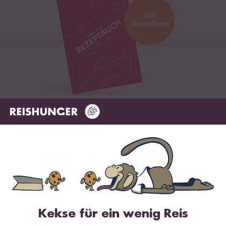
Digitales Rezeptbuch per E-Mail
✔️ 25 leckere Rezepte aus unseren bunten Kochwelten
✔️ Von Sushi über Curry bis hin zu Desserts
✔️ Inklusive Tipps & Tricks für die Zubereitung
Kekse für ein wenig Reis