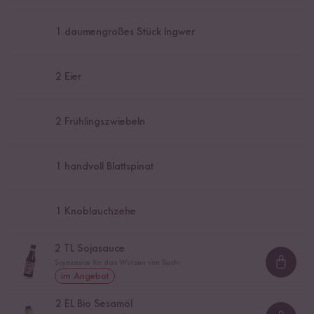
1
daumengroßes Stück Ingwer
2
Eier
2
Frühlingszwiebeln
1
handvoll Blattspinat
1
Knoblauchzehe
2
TL Sojasauce
Sojasauce für das Würzen von Sushi
Loadi
im Angebot
2
EL Bio Sesamöl