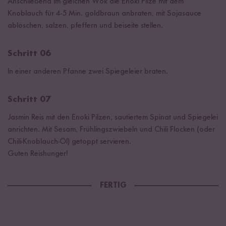
Anschließend im gleichen Wok die Enoki Pilze mit dem
Knoblauch für 4-5 Min. goldbraun anbraten, mit Sojasauce
ablöschen, salzen, pfeffern und beiseite stellen.⁠
Schritt 06
In einer anderen Pfanne zwei Spiegeleier braten.
Schritt 07
Jasmin Reis mit den Enoki Pilzen, sautiertem Spinat und Spiegelei
anrichten. Mit Sesam, Frühlingszwiebeln und Chili Flocken (oder
Chili-Knoblauch-Öl) getoppt servieren. ⁠
Guten Reishunger!
FERTIG