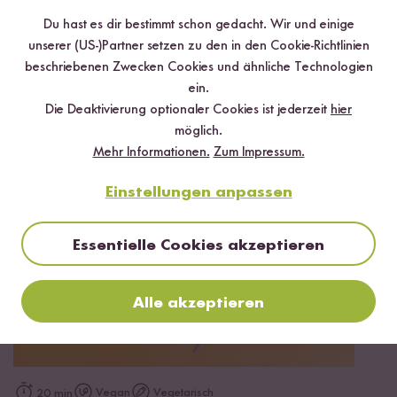
Jetzt sichern
Du hast es dir bestimmt schon gedacht. Wir und einige
unserer (US-)Partner setzen zu den in den Cookie-Richtlinien
*Das Digitale Rezeptbuch wird dir nach vollständiger Anmeldung zum Newsletter
per E-Mail zugeschickt.
beschriebenen Zwecken Cookies und ähnliche Technologien
ein.
Mehr Rezepte mit Bio Jasmin Reis
Die Deaktivierung optionaler Cookies ist jederzeit
hier
möglich.
Mehr Informationen.
Zum Impressum.
Einstellungen anpassen
Essentielle Cookies akzeptieren
Alle akzeptieren
Vegan
Vegetarisch
20 min