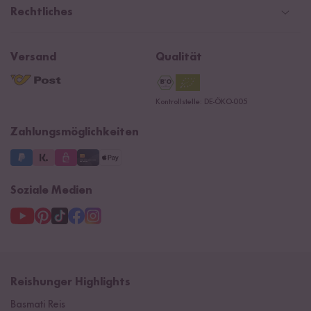
Social Media Kooperationen
Presse
Rechtliches
Rezepte
Affiliate
Jobs
Reishunger Magazin
Widerrufsrecht
B2B
Navacopah
Versand
Qualität
Kontaktformular
AGB
Reishunger Gutscheine
Datenschutzerklärung
Ersatzteile
Kontrollstelle: DE-ÖKO-005
Impressum
Zahlungsmöglichkeiten
Soziale Medien
Reishunger Highlights
Basmati Reis