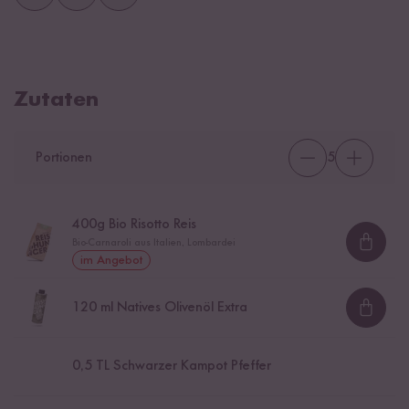
Zutaten
Portionen
5
400
g Bio Risotto Reis
Bio-Carnaroli aus Italien, Lombardei
Loadi
im Angebot
120
ml Natives Olivenöl Extra
Loadi
0,5
TL Schwarzer Kampot Pfeffer