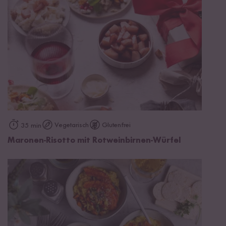
Vegetarisch
Glutenfrei
35 min
Maronen-Risotto mit Rotweinbirnen-Würfel