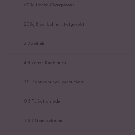
500
g frische Champinons
200
g Brechbohnen, tiefgekühlt
2
Zwiebeln
4
-
8
Zehen Knoblauch
1
TL Paprikapulver, geräuchert
0,5
TL Safranfäden
1,2
L Gemüsebrühe