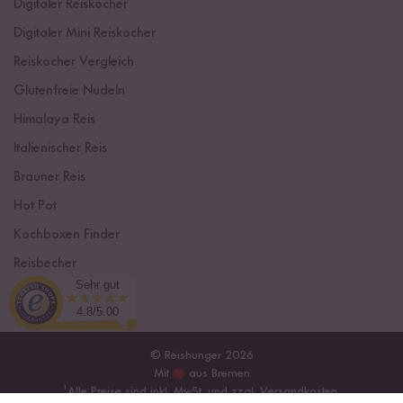
Digitaler Reiskocher
Digitaler Mini Reiskocher
Reiskocher Vergleich
Glutenfreie Nudeln
Himalaya Reis
Italienischer Reis
Brauner Reis
Hot Pot
Kochboxen Finder
Reisbecher
Sehr gut
Sushi Einsteiger Box
4.8/5.00
© Reishunger 2026
Mit
aus Bremen
¹
Alle Preise sind inkl. MwSt. und zzgl.
Versandkosten
.