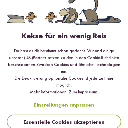
✔️ 25 leckere Rezepte aus unseren bunten Kochwelten
✔️ Von Sushi über Curry bis hin zu Desserts
✔️ Inklusive Tipps & Tricks für die Zubereitung
Kekse für ein wenig Reis
Du hast es dir bestimmt schon gedacht. Wir und einige
Jetzt sichern
unserer (US-)Partner setzen zu den in den Cookie-Richtlinien
beschriebenen Zwecken Cookies und ähnliche Technologien
*Das Digitale Rezeptbuch wird dir nach vollständiger Anmeldung zum Newsletter
ein.
per E-Mail zugeschickt.
Die Deaktivierung optionaler Cookies ist jederzeit
hier
möglich.
Mehr Rezepte mit Bio Risotto Reis
Mehr Informationen.
Zum Impressum.
Einstellungen anpassen
Essentielle Cookies akzeptieren