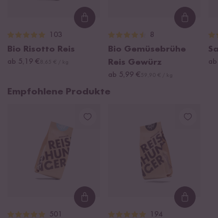
Loading...
Loading
103
8
Bio Risotto Reis
Bio Gemüsebrühe
S
ab 5,19 €
Reis Gewürz
ab
8,65 € / kg
ab 5,99 €
59,90 € / kg
Empfohlene Produkte
Loading...
Loading
501
194