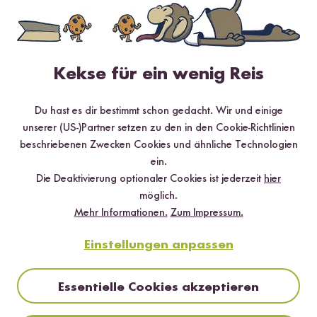
✔️ Inklusive Tipps & Tricks für die Zubereitung
Kekse für ein wenig Reis
Jetzt sichern
Du hast es dir bestimmt schon gedacht. Wir und einige
unserer (US-)Partner setzen zu den in den Cookie-Richtlinien
*Das Digitale Rezeptbuch wird dir nach vollständiger Anmeldung zum Newsletter
beschriebenen Zwecken Cookies und ähnliche Technologien
per E-Mail zugeschickt.
ein.
Die Deaktivierung optionaler Cookies ist jederzeit
hier
Mehr Rezepte mit Bio Risotto Reis
möglich.
Mehr Informationen.
Zum Impressum.
Einstellungen anpassen
Essentielle Cookies akzeptieren