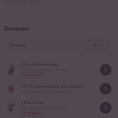
Zutaten
Portionen
2
200
g Bio Risotto Reis
Bio-Carnaroli aus Italien, Lombardei
Loadi
im Angebot
2
TL Bio Gemüsebrühe Reis Gewürz
Loadi
Bio-Gemüsebrühe für Reis, Risotto & Co.
1
Msp Safran
Edler »Sargol« Saffron aus dem Iran
Loadi
im Angebot