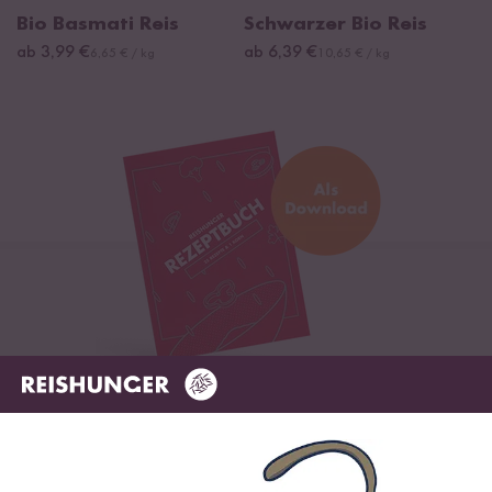
Bio Basmati Reis
Schwarzer Bio Reis
ab 3,99 €
ab 6,39 €
6,65 € / kg
10,65 € / kg
Digitales Rezeptbuch per E-Mail
✔️ 25 leckere Rezepte aus unseren bunten Kochwelten
✔️ Von Sushi über Curry bis hin zu Desserts