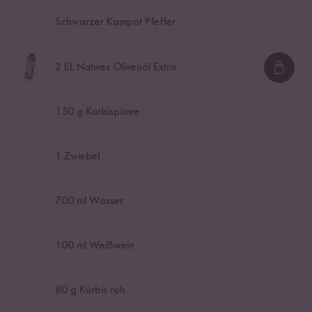
Schwarzer Kampot Pfeffer
2
EL Natives Olivenöl Extra
Loadi
150
g Kürbispüree
1
Zwiebel
700
ml Wasser
100
ml Weißwein
80
g Kürbis roh