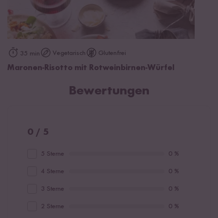
Vegetarisch
Glutenfrei
35 min
Maronen-Risotto mit Rotweinbirnen-Würfel
Bewertungen
0 / 5
5 Sterne
0 %
4 Sterne
0 %
3 Sterne
0 %
2 Sterne
0 %