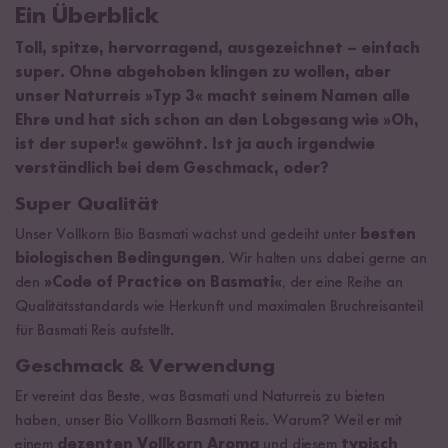
Ein Überblick
Toll, spitze, hervorragend, ausgezeichnet – einfach
super. Ohne abgehoben klingen zu wollen, aber
unser Naturreis »Typ 3« macht seinem Namen alle
Ehre und hat sich schon an den Lobgesang wie »Oh,
ist der super!« gewöhnt. Ist ja auch irgendwie
verständlich bei dem Geschmack, oder?
Super Qualität
Unser Vollkorn Bio Basmati wächst und gedeiht unter
besten
biologischen Bedingungen
. Wir halten uns dabei gerne an
den
»Code of Practice on Basmati«
, der eine Reihe an
Qualitätsstandards wie Herkunft und maximalen Bruchreisanteil
für Basmati Reis aufstellt.
Geschmack & Verwendung
Er vereint das Beste, was Basmati und Naturreis zu bieten
haben, unser Bio Vollkorn Basmati Reis. Warum? Weil er mit
einem
dezenten Vollkorn Aroma
und diesem
typisch