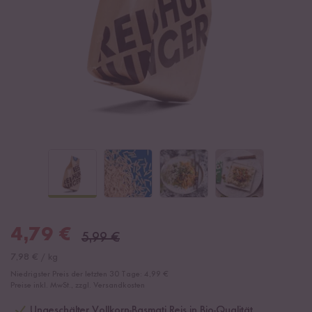
4,79
€
5,99
€
7,98
€
/
kg
Niedrigster Preis der letzten 30 Tage:
4,99 €
Preise inkl. MwSt., zzgl. Versandkosten
Ungeschälter Vollkorn-Basmati Reis in Bio-Qualität