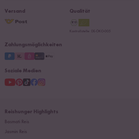
Jobs
Reishunger Magazin
Widerrufsrecht
B2B
Navacopah
Versand
Qualität
Kontaktformular
AGB
Reishunger Gutscheine
Datenschutzerklärung
Ersatzteile
Kontrollstelle: DE-ÖKO-005
Impressum
Zahlungsmöglichkeiten
Soziale Medien
Reishunger Highlights
Basmati Reis
Jasmin Reis