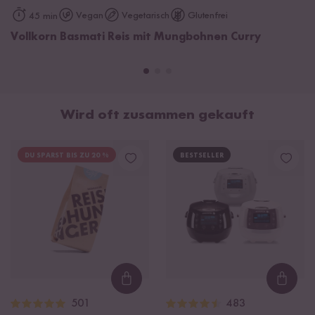
Vegan
Vegetarisch
Glutenfrei
45 min
Vollkorn Basmati Reis mit Mungbohnen Curry
Wird oft zusammen gekauft
DU SPARST BIS ZU 20 %
BESTSELLER
Loading...
Loadi
501
483