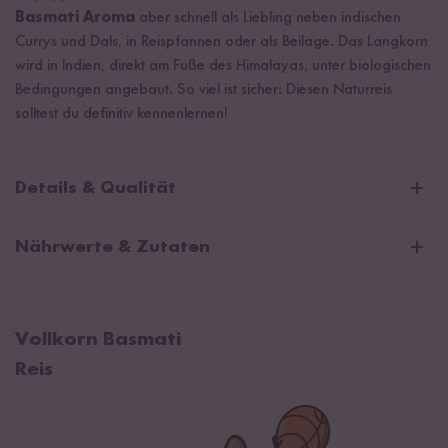
Basmati Aroma
aber schnell als Liebling neben indischen
Currys und Dals, in Reispfannen oder als Beilage. Das Langkorn
wird in Indien, direkt am Fuße des Himalayas, unter biologischen
Bedingungen angebaut. So viel ist sicher: Diesen Naturreis
solltest du definitiv kennenlernen!
Details & Qualität
Artikelnummer
107-600-001
Nährwerte & Zutaten
Inhalt/Größe
600 g
Durchschnittliche Nährwerte pro 100g:
EAN
4260757837830
Öko-Kontrollstelle
DE-ÖKO-005
Brennwert
1508 kJ / 356 kcal
Vollkorn Basmati
Fett
3,2 g
Reis
davon gesättigte Fettsäuren
0,9 g
Kohlenhydrate
71 g