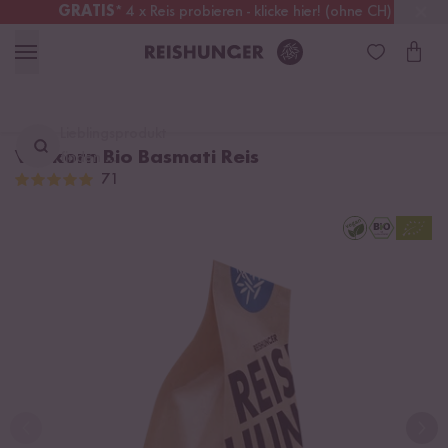
GRATIS
* 4 x Reis probieren - klicke hier! (ohne CH)
Österreich
Kostenloser Versand
ab 49 €
Lieblingsprodukt
Vollkorn Bio Basmati Reis
finden ...
71