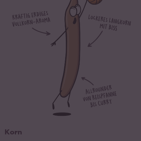
davon Zucker
0,7 g
Eiweiß
9,3 g
Salz
0 g
Reisprodukt aus kontrolliert biologischem Anbau.
Korn