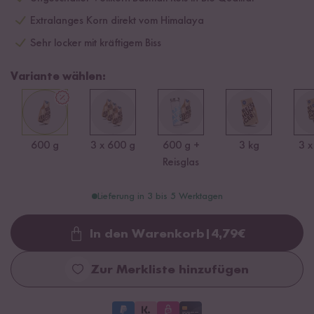
Extralanges Korn direkt vom Himalaya
Sehr locker mit kräftigem Biss
Variante wählen:
600 g
3 x 600 g
600 g +
3 kg
3 x
Reisglas
Lieferung in 3 bis 5 Werktagen
In den Warenkorb
|
4,79
€
Loading...
Zur Merkliste hinzufügen