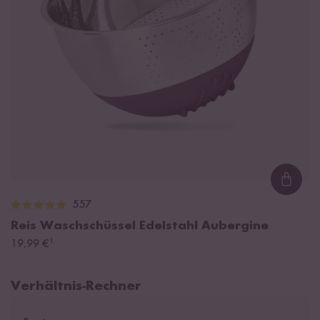
Loadi
557
Reis Waschschüssel Edelstahl Aubergine
¹
19,99 €
Verhältnis-Rechner