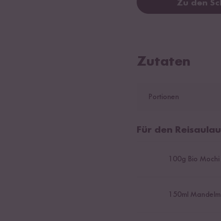
Zu den Sc
Zutaten
Portionen
Für den Reisaulau
100
g Bio Mochi 
150
ml Mandelmi