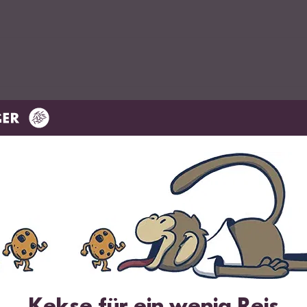
Milchreis Gewürz
r klassischen Milchreis mit Zimt
Kekse für ein wenig Reis
n