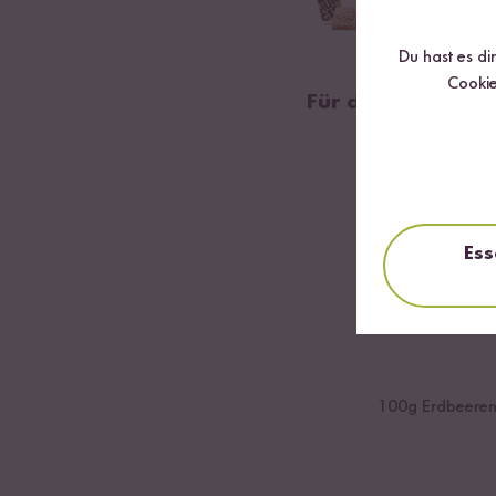
Feine und gehobelte 
Du hast es di
Cookie
Für den Vanille Q
150
g Quark
5
g Honig
Ess
etwas Vanille
100
g Erdbeere