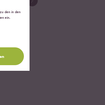
 zu den in den
en ein.
en