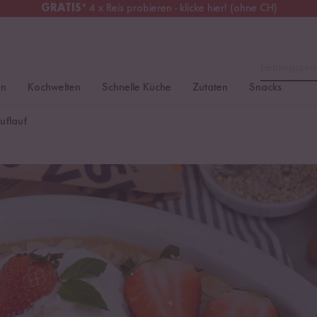
GRATIS
* 4 x Reis probieren - klicke hier! (ohne CH)
erreich
Kostenloser Versand
ab 49 €
Lieblingspro
en
Kochwelten
Schnelle Küche
Zutaten
Snacks
uflauf