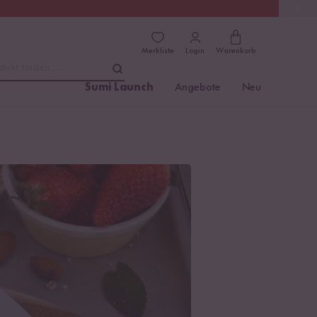
(4.8)
Trusted Shops
Merkliste
Login
Warenkorb
dukt finden ...
Sumi Launch
Angebote
Neu