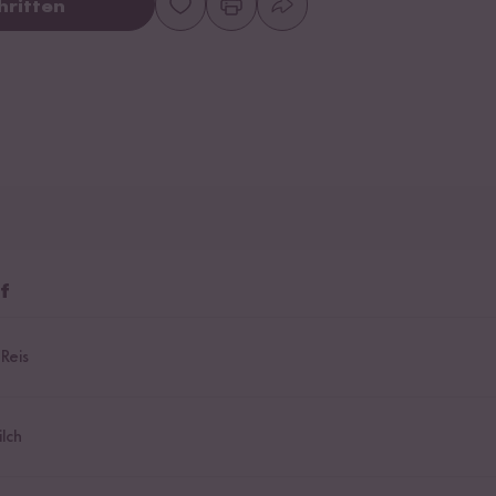
hritten
f
Reis
lch