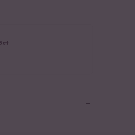
Set
aten:
Wasser, Tomaten* 19 %, Kokosmilch*
 (Kokosnussextrakt*, Wasser), Zwiebeln*,
eiweißerzeugnis
* 6,8 %, Rohrohrzucker*,