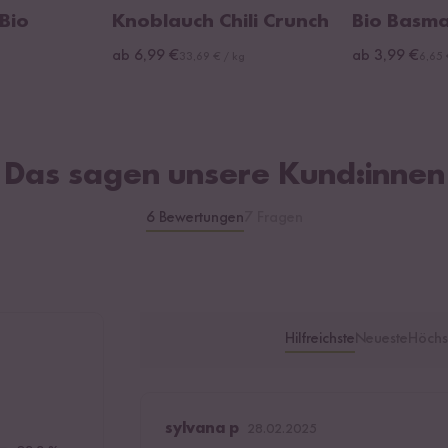
Bio
Knoblauch Chili Crunch
Bio Basma
ab 6,99 €
ab 3,99 €
33,69 € / kg
6,65 
Das sagen unsere Kund:innen
6 Bewertungen
7 Fragen
Hilfreichste
Neueste
Höchs
sylvana p
28.02.2025