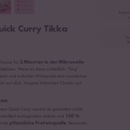
Kostenl
a
uick Curry Tikka
Ko
R
k
 Sauce für
2 Minuten in der
Mikrowelle
cklehnen. Wenn es dann schließlich “Ping”
ngwer und indischer Würzpaste eine wunderbar
icht auf dich. Vegane Hähnchen Chunks auf
ssen
rem Quick Curry machst du garantiert nichts
ontrolliert biologischem Anbau und
100 %
gende
pflanzliche Proteinquelle
. Bewusster