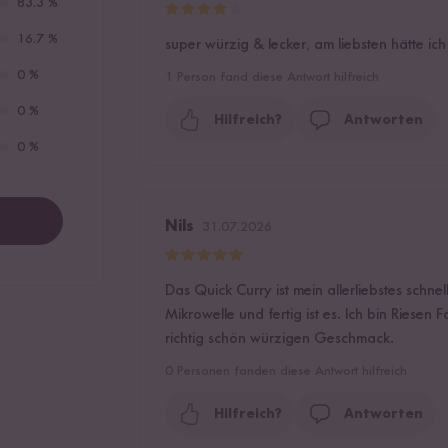
83.3 %
16.7 %
super würzig & lecker, am liebsten hätte ic
0 %
1
Person fand diese Antwort hilfreich
0 %
Hilfreich?
Antworten
0 %
Nils
31.07.2026
Das Quick Curry ist mein allerliebstes schne
Mikrowelle und fertig ist es. Ich bin Riese
richtig schön würzigen Geschmack.
0
Personen fanden diese Antwort hilfreich
Hilfreich?
Antworten