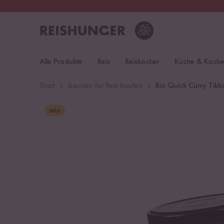
30 Tage
Rückgaberecht
Öst
Alle Produkte
Reis
Reiskocher
Küche & Koch
Start
Saucen für Reis kaufen
Bio Quick Curry Tik
NEU