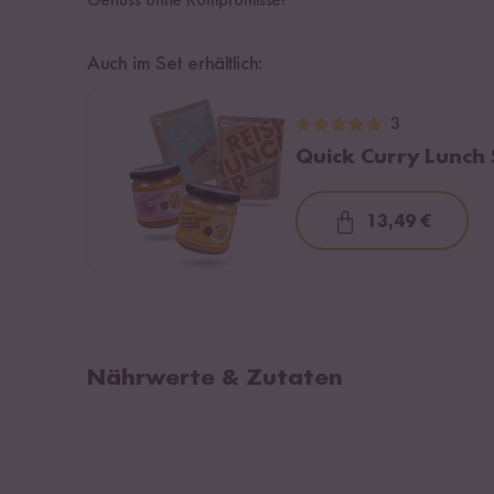
Genuss ohne Kompromisse!
Auch im Set erhältlich:
3
Quick Curry Lunch 
13,49 €
Loading...
Nährwerte & Zutaten
Durchschnittliche Nährwerte pro 100g:
Zut
17 %
Brennwert
491 kJ / 118 kcal
Soja