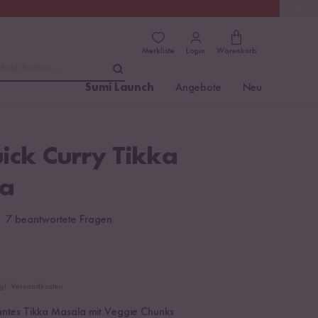
(4.8)
Trusted Shops
Merkliste
Login
Warenkorb
dukt finden ...
Sumi Launch
Angebote
Neu
ick Curry Tikka
a
7 beantwortete Fragen
zgl. Versandkosten
antes Tikka Masala mit Veggie Chunks