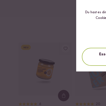
gede
Du hast es di
Cookie
NEU
DU SPARST BIS ZU 15
Ess
Loading...
6
20