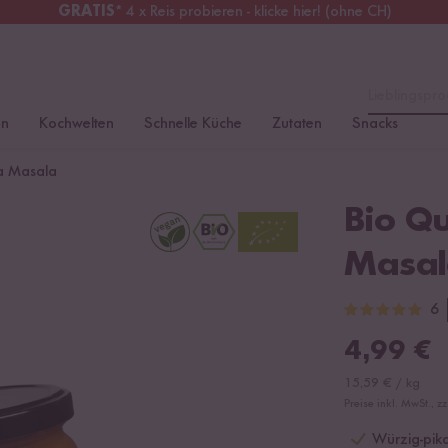
GRATIS
* 4 x Reis probieren - klicke hier! (ohne CH)
erreich
Kostenloser Versand
ab 49 €
Lieblingspro
en
Kochwelten
Schnelle Küche
Zutaten
Snacks
ka Masala
Bio Qu
Masal
6
4,99
€
15,59
€
/
kg
Preise inkl. MwSt., z
Würzig-pik