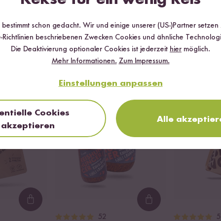
ckt.
r bestimmt schon gedacht. Wir und einige unserer (US-)Partner setzen
-Richtlinien beschriebenen Zwecken Cookies und ähnliche Technologi
Die Deaktivierung optionaler Cookies ist jederzeit
hier
möglich.
Wird oft zusammen gekauft
Mehr Informationen.
Zum Impressum.
Einstellungen anpassen
 %
DU SPARST BIS
entielle Cookies
Alle akzeptier
akzeptieren
Loading...
Loading...
52
5