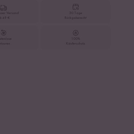
oser Versand
30 Tage
b 49 €
Rückgaberecht
stenlose
100%
etouren
Käuferschutz