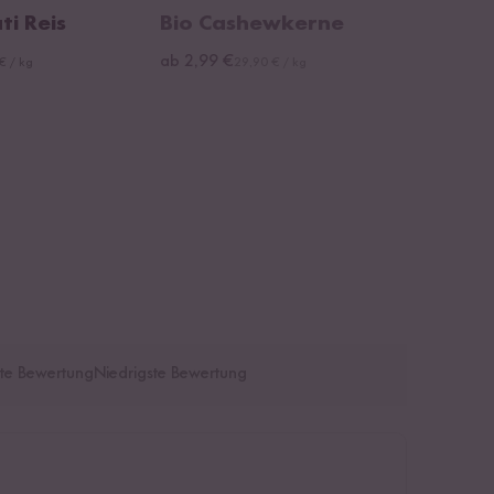
ti Reis
Bio Cashewkerne
ab 2,99 €
€ / kg
29,90 € / kg
te Bewertung
Niedrigste Bewertung