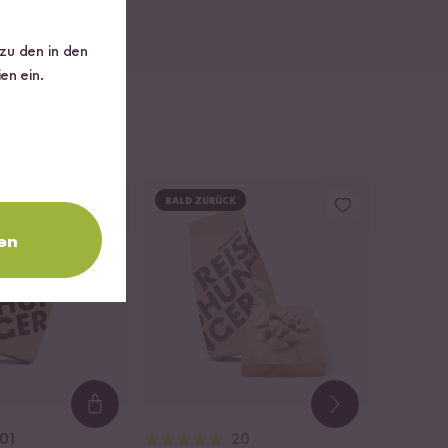
 zu den in den
en ein.
 ZU 20 %
BALD ZURÜCK
en
Loading...
01
20