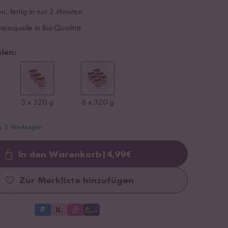
n, fertig in nur 2 Minuten
einquelle in Bio-Qualität
len:
3 x 320 g
6 x 320 g
is 5 Werktagen
In den Warenkorb
|
4,99
€
Loading...
Zur Merkliste hinzufügen