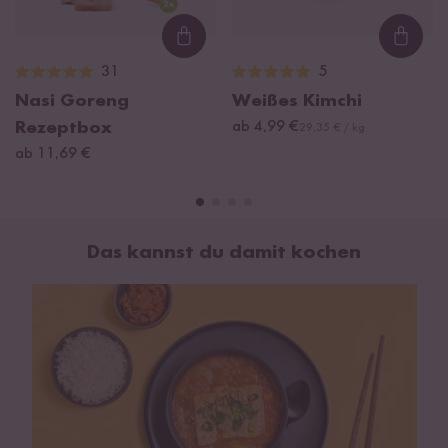
Zutaten: Chinakohl 68 %, Karotten 9 %, weißer Rettich,
Soja
sauce
Loading...
Loadi
(Trinkwasser, Sojabohnen, fermentierter
Weizen
[glutenfrei],
31
5
Speisesalz),
Nasi Goreng
Weißes Kimchi
Trinkwasser, Frühlingszwiebel 3 %, Zwiebel, Knoblauch 0,9 %,
Rezeptbox
ab 4,99 €
Reismehl, süße Paprika, Speisesalz, Ingwer.
29,35 € / kg
ab 11,69 €
Das kannst du damit kochen