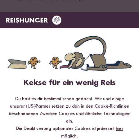
5 Sterne
66.7 %
4 Sterne
33.3 %
3 Sterne
0 %
2 Sterne
0 %
1 Stern
0 %
Kekse für ein wenig Reis
Bewerte dieses Produkt
Du hast es dir bestimmt schon gedacht. Wir und einige
unserer (US-)Partner setzen zu den in den Cookie-Richtlinien
beschriebenen Zwecken Cookies und ähnliche Technologien
ein.
Hilfreichste
Neueste
Höchste Bewertung
Niedrigste Bewertung
Die Deaktivierung optionaler Cookies ist jederzeit
hier
möglich.