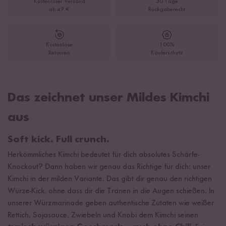
Kostenloser Versand
30 Tage
ab 49 €
Rückgaberecht
Kostenlose
100%
Retouren
Käuferschutz
Das zeichnet unser Mildes Kimchi
aus
Soft kick. Full crunch.
Herkömmliches Kimchi bedeutet für dich absolutes Schärfe-
Knockout? Dann haben wir genau das Richtige für dich: unser
Kimchi in der milden Variante. Das gibt dir genau den richtigen
Würze-Kick, ohne dass dir die Tränen in die Augen schießen. In
unserer Würzmarinade geben authentische Zutaten wie weißer
Rettich, Sojasauce, Zwiebeln und Knobi dem Kimchi seinen