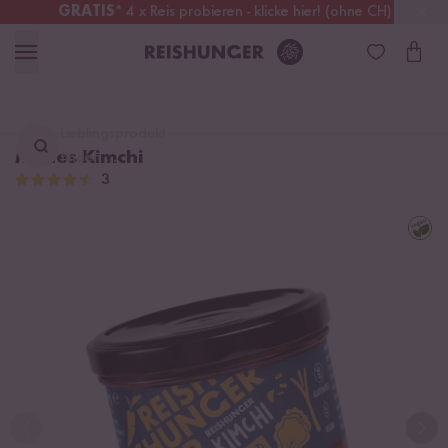
GRATIS
* 4 x Reis probieren - klicke hier! (ohne CH)
Österreich
Kostenloser Versand
ab 49 €
Lieblingsprodukt
Mildes Kimchi
finden ...
3