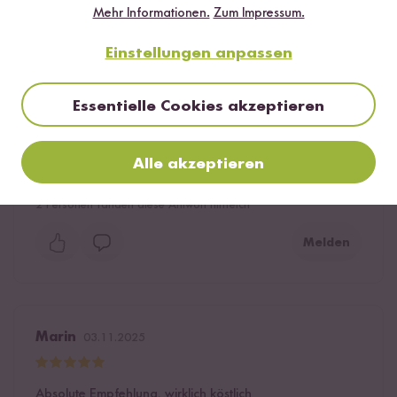
Mehr Informationen.
Zum Impressum.
Klaus Aller
14.10.2025
Einstellungen anpassen
Das normale Kimchi von Reishunger hat mich schon vor
Essentielle Cookies akzeptieren
längerer Zeit komplett überzeugt und auch die neue
milde Variante finde ich absolut klasse, wenn es mal
nicht so scharf sein soll. Ab jetzt wird es immer 2
Alle akzeptieren
Varianten in meinem Vorratsschrank geben.
2
Personen fanden diese Antwort hilfreich
Melden
Marin
03.11.2025
Absolute Empfehlung, wirklich köstlich