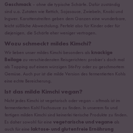
Geschmack
– ohne die typische Schärfe. Dafür zuständig
sind u.a. Zutaten wie Rettich, Sojasauce, Zwiebeln, Knobi und
Ingwer. Karottenstreifen geben dem Ganzen eine wunderbare,
leicht süßliche Abwechslung. Perfekt also für Kinder oder für
diejenigen, die Schärfe eher weniger vertragen.
Wozu schmeckt mildes Kimchi?
Wir lieben unser mildes Kimchi besonders als
knackige
Beilage
zu verschiedensten Reisgerichten: probier’s doch mal
als Topping auf einem würzigen Stir-Fry oder zu geschmortem
Gemüse. Auch pur ist die milde Version des fermentierten Kohls
eine echte Bereicherung.
Ist das milde Kimchi vegan?
Nicht jedes Kimchi ist vegetarisch oder vegan – oftmals ist im
fermentierten Kohl Fischsauce zu finden. In unserem fix und
fertigen milden Kimchi sind keinerlei tierische Produkte zu finden.
Es daher sowohl für eine
vegetarische und vegane
als
auch für eine
laktose- und glutenfreie Ernährung