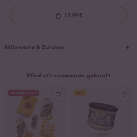
13,99 €
Loading...
Nährwerte & Zutaten
Durchschnittliche Nährwerte pro 100g:
Brennwert
114 kJ / 27 kcal
Wird oft zusammen gekauft
Fett
0,3 g
davon gesättigte Fettsäuren
0,1 g
DU SPARST 10 %
NEU
Kohlenhydrate
5,2 g
davon Zucker
2,4 g
Eiweiß
1,6 g
Salz
1,04 g