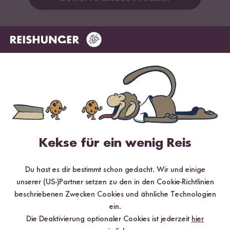
Hilfreichste
Neueste
Höchste Bewertung
Niedrigste Bewertung
Verifizierter Kauf
Christiane
03.02.2026
Kekse für ein wenig Reis
Gut zum mal durchprobieren und Prioritäten setzen.
Was sehr schwer ist - jeder Reis schmeckt gut.
Du hast es dir bestimmt schon gedacht. Wir und einige
0
Personen fanden diese Antwort hilfreich
unserer (US-)Partner setzen zu den in den Cookie-Richtlinien
beschriebenen Zwecken Cookies und ähnliche Technologien
Melden
ein.
Die Deaktivierung optionaler Cookies ist jederzeit
hier