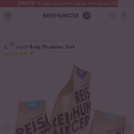
GRATIS
* 4 x Reis probieren - klicke hier! (ohne CH)
Österreich
Kostenloser Versand
ab 49 €
Lieblingsprodukt
Basmati Reis Probier Set
finden ...
9