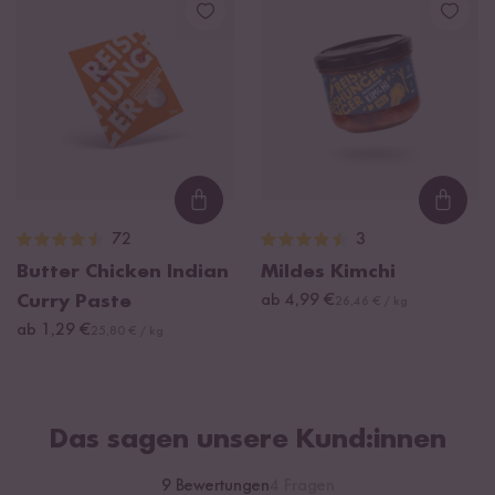
Loading...
Loadi
72
3
Butter Chicken Indian
Mildes Kimchi
Curry Paste
ab 4,99 €
26,46 € / kg
ab 1,29 €
25,80 € / kg
Das sagen unsere Kund:innen
9 Bewertungen
4 Fragen