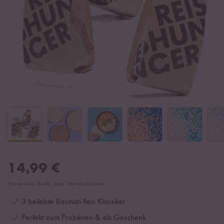
14,99
€
Preise inkl. MwSt., zzgl. Versandkosten
3 beliebte Basmati Reis Klassiker
Perfekt zum Probieren & als Geschenk