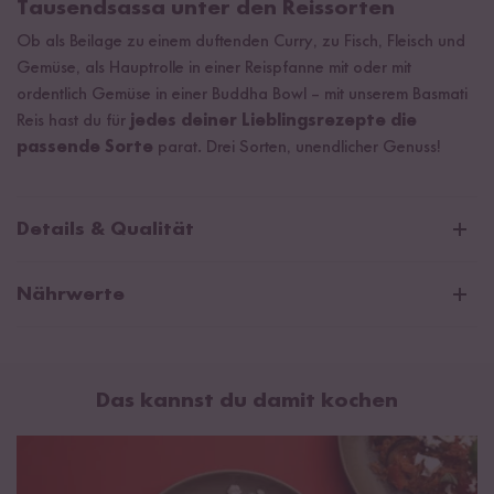
Tausendsassa unter den Reissorten
Ob als Beilage zu einem duftenden Curry, zu Fisch, Fleisch und
Gemüse, als Hauptrolle in einer Reispfanne mit oder mit
ordentlich Gemüse in einer Buddha Bowl – mit unserem Basmati
Reis hast du für
jedes deiner Lieblingsrezepte die
passende Sorte
parat. Drei Sorten, unendlicher Genuss!
Details & Qualität
Basmati Reis Probier Set Inhalt
Nährwerte
600 g Bio Basmati Reis*
600 g Basmati Reis Pusa
Basmati Reis Pusa
600 g Vollkorn Bio Basmati Reis*
Das kannst du damit kochen
Durchschnittliche Nährwerte pro 100g:
*Reisprodukte aus biologischem Anbau mit der Kontrollnummer
Brennwert
1526 kJ / 360 kcal
DE-ÖKO-005
Fett
0,5 g