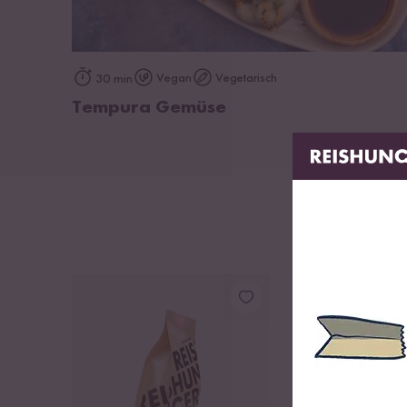
zum Rezept
Vegan
Vegetarisch
30 min
Tempura Gemüse
BESTSELLER