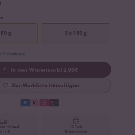
l
n:
180 g
3 x 180 g
is 5 Werktagen
In den Warenkorb
|
2,99
€
Loading...
Zur Merkliste hinzufügen
oser Versand
30 Tage
b 49 €
Rückgaberecht