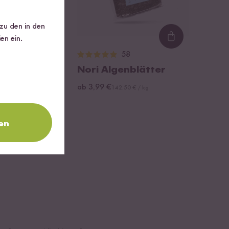
 zu den in den
en ein.
Loading...
Loading...
31
58
ose Sriracha
Nori Algenblätter
ab 3,99 €
142,50 € / kg
en