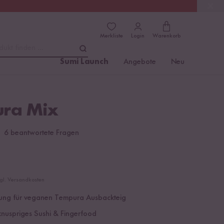
(4.8)
Trusted Shops
Merkliste
Login
Warenkorb
dukt finden ...
Sumi Launch
Angebote
Neu
ra Mix
6 beantwortete Fragen
zgl. Versandkosten
ung für veganen Tempura Ausbackteig
 knuspriges Sushi & Fingerfood