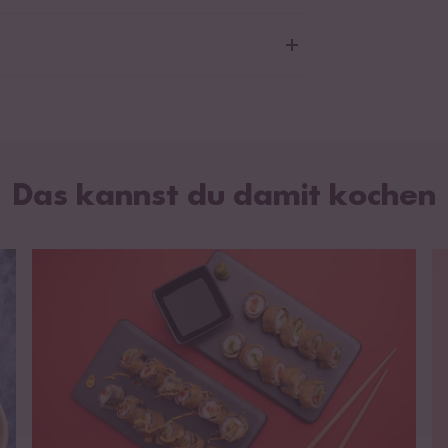
zenmehl
, Reismehl 44,5%, Kartoffelstärke,
salz, Dextrose, Backtriebmittel:
iumhydrogencarbonat, Antioxidationsmittel:
onensäure.
Das kannst du damit kochen