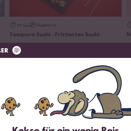
zum Rezept
Vegetarisch
75 min
S
Tempura Sushi - Frittiertes Sushi
Wird oft zusammen gekauft
BESTSELLER
Kekse für ein wenig Reis