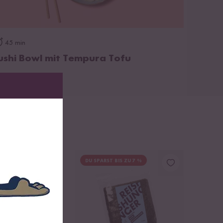
zum Rezept
45 min
ushi Bowl mit Tempura Tofu
DU SPARST BIS ZU 7 %