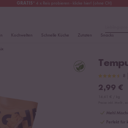
GRATIS
* 4 x Reis probieren - klicke hier! (ohne CH)
erreich
Kostenloser Versand
ab 49 €
Lieblingspro
en
Kochwelten
Schnelle Küche
Zutaten
Snacks
ix
Tempu
8
2,99
€
16,61
€
/
kg
Preise inkl. MwSt., z
Mehl Misch
Perfekt für