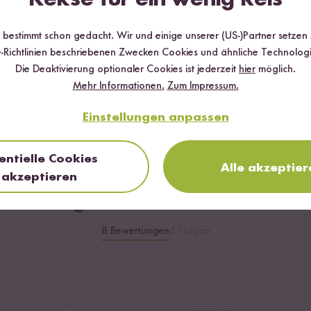
r bestimmt schon gedacht. Wir und einige unserer (US-)Partner setzen
-Richtlinien beschriebenen Zwecken Cookies und ähnliche Technologi
Loading...
Loading...
Die Deaktivierung optionaler Cookies ist jederzeit
hier
möglich.
152
Mehr Informationen.
Zum Impressum.
skocher
Sushi Einsteiger
Flying Go
Rezeptbox
Mayo
Einstellungen anpassen
ab 15,99 €
ab 3,69 €
entielle Cookies
Alle akzeptier
akzeptieren
Das sagen unsere Kund:innen
8 Bewertungen
6 Fragen