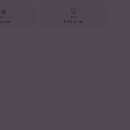
stenlose
100%
etouren
Käuferschutz