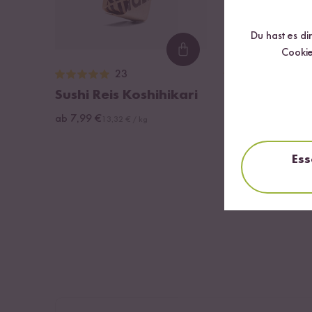
Du hast es di
Cookie
Loading...
23
483
Sushi Reis Koshihikari
Digitaler Rei
ab 7,99 €
ab 154,99 €
13,32 € / kg
Ess