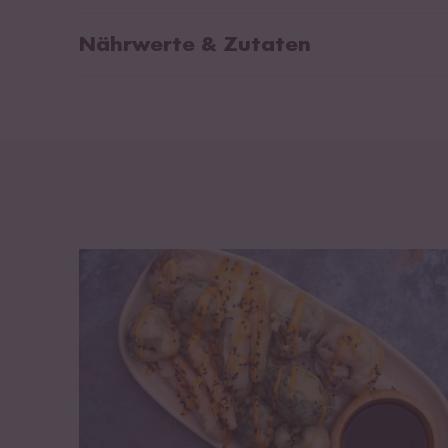
Nährwerte & Zutaten
Wei
Tempura Mix
Koch
Natr
Durchschnittliche Nährwerte pro 100 g:
Citr
Brennwert
1420 kJ / 335 kcal
Fett
0,9 g
davon gesättigte Fettsäuren
0,2 g
Kohlenhydrate
73 g
davon Zucker
1,4 g
Eiweiß
7,7 g
Salz
2,4 g