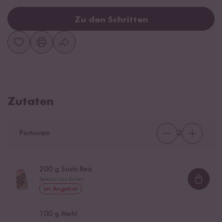
Zu den Schritten
Zutaten
Portionen
2
200
g Sushi Reis
Selenio aus Italien
Loadi
im Angebot
100
g Mehl