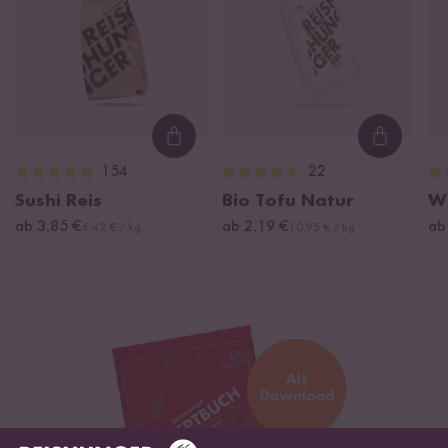
Loading...
Loading
154
22
Sushi Reis
Bio Tofu Natur
W
ab 3,85 €
ab 2,19 €
ab
6,42 € / kg
10,95 € / kg