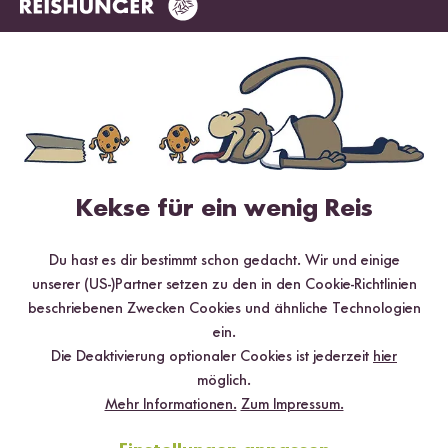
Digitales Rezeptbuch per E-Mail
✔️ 25 leckere Rezepte aus unseren bunten Kochwelten
✔️ Von Sushi über Curry bis hin zu Desserts
Kekse für ein wenig Reis
✔️ Inklusive Tipps & Tricks für die Zubereitung
Du hast es dir bestimmt schon gedacht. Wir und einige
unserer (US-)Partner setzen zu den in den Cookie-Richtlinien
beschriebenen Zwecken Cookies und ähnliche Technologien
ein.
Jetzt sichern
Die Deaktivierung optionaler Cookies ist jederzeit
hier
möglich.
*Das Digitale Rezeptbuch wird dir nach vollständiger Anmeldung zum Newsletter
Mehr Informationen.
Zum Impressum.
per E-Mail zugeschickt.