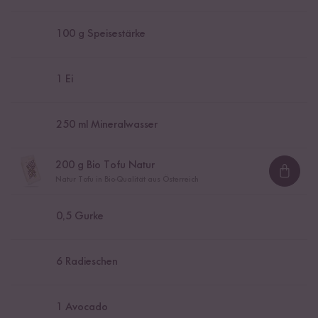
100
g Speisestärke
1
Ei
250
ml Mineralwasser
200
g Bio Tofu Natur
Loadi
Natur Tofu in Bio-Qualität aus Österreich
0,5
Gurke
6
Radieschen
1
Avocado