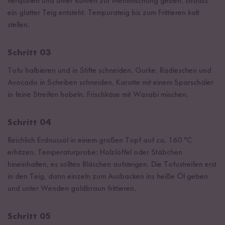
verquirlen und unter Rühren zur Mehlmischung geben, sodass
ein glatter Teig entsteht. Tempurateig bis zum Frittieren kalt
stellen.
Schritt 03
Tofu halbieren und in Stifte schneiden. Gurke, Radieschen und
Avocado in Scheiben schneiden, Karotte mit einem Sparschäler
in feine Streifen hobeln. Frischkäse mit Wasabi mischen.
Schritt 04
Reichlich Erdnussöl in einem großen Topf auf ca. 160 °C
erhitzen. Temperaturprobe: Holzlöffel oder Stäbchen
hineinhalten, es sollten Bläschen aufsteigen. Die Tofustreifen erst
in den Teig, dann einzeln zum Ausbacken ins heiße Öl geben
und unter Wenden goldbraun frittieren.
Schritt 05