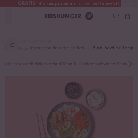
GRATIS
* 4 x Reis probieren - klicke hier! (ohne CH)
Österreich
Kostenloser Versand
ab 49 €
Lieblingsprodukt
Rezepte
Japanische Rezepte mit Reis
Sushi Bowl mit Tempur
finden ...
Alle Produkte
Reis
Reiskocher
Küche & Kochen
Kochwelten
Schnelle K