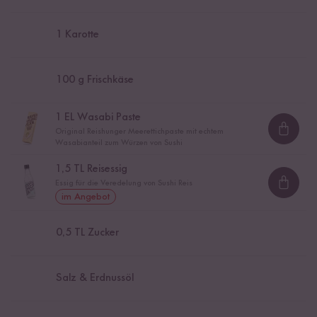
1
Karotte
100
g Frischkäse
1
EL Wasabi Paste
Original Reishunger Meerettichpaste mit echtem
Loadi
Wasabianteil zum Würzen von Sushi
1,5
TL Reisessig
Essig für die Veredelung von Sushi Reis
Loadi
im Angebot
0,5
TL Zucker
Salz & Erdnussöl