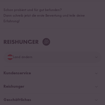
Schon probiert und für gut befunden?
Dann schreib jetzt die erste Bewertung und teile deine
Erfahrung!
Land ändern
Deutschland
Kundenservice
Schweiz
Help Center und FAQ
Reishunger
Österreich
Versandinformationen
Newsletter
Zahlarten
Niederlande
Geschäftliches