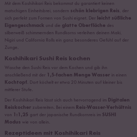
Mit dem Koshihikari Reis bekommst du garantiert keinen
matschigen Einheitsbrei, sondern
schön klebrigen Reis
, der
sich perfekt zum Formen von Sushi eignet. Der
leicht süßliche
Eigengeschmack
und die
glatte Oberfläche
des
silberweiß schimmernden Rundkorns verleihen deinen Maki,
Nigiri und California Rolls ein ganz besonderes Gefühl auf der
Zunge.
Koshihikari Sushi Reis kochen
Wasche den Sushi Reis vor dem Kochen und gib ihn
anschließend mit der
1,5-fachen Menge Wasser
in einen
Kochtopf
. Dort köchelt er etwa 20 Minuten auf kleiner bis
mittlerer Stufe.
Der Koshihikari Reis lässt sich auch hervorragend im
Digitalen
Reiskocher
zubereiten. Bei einem
Reis-Wasser-Verhältnis
von
1:1,25
gart der japanische Rundkornreis im
SUSHI
Modus
wie von allein.
Rezeptideen mit Koshihikari Reis