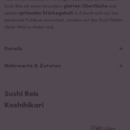
Sushi Reis mit seiner besonders
glatten Oberfläche
und
seinem
optimalen Stärkegehalt
in Zukunft nicht nur das
japanische Publikum verzaubert, sondern auf den Sushi Platten
dieser Welt zu finden sind.
Details
Reisglas Reinigung: Handwäsche empfohlen.
Nährwerte & Zutaten
Durchschnittliche Nährwerte pro 100g:
Brennwert
1463 kJ / 345 kcal
Sushi Reis
Fett
0,9 g
Koshihikari
davon gesättigte Fettsäuren
0,3 g
Kohlenhydrate
78 g
davon Zucker
0,6 g