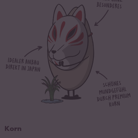
Eiweiß
6,1 g
Salz
0,02 g
Von Natur aus glutenfrei.
Korn