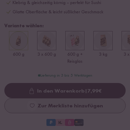
Klebrig & gleichzeitig körnig – perfekt für Sushi
Glatte Oberfläche & leicht süßlicher Geschmack
Variante wählen:
600 g
3 x 600 g
600 g +
3 kg
3 x
Reisglas
Lieferung in 3 bis 5 Werktagen
In den Warenkorb
|
7,99
€
Loading...
Zur Merkliste hinzufügen