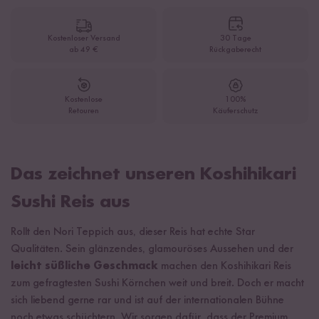
Kostenloser Versand
30 Tage
ab 49 €
Rückgaberecht
Kostenlose
100%
Retouren
Käuferschutz
Das zeichnet unseren Koshihikari
Sushi Reis aus
Rollt den Nori Teppich aus, dieser Reis hat echte Star
Qualitäten. Sein glänzendes, glamouröses Aussehen und der
leicht süßliche Geschmack
machen den Koshihikari Reis
zum gefragtesten Sushi Körnchen weit und breit. Doch er macht
sich liebend gerne rar und ist auf der internationalen Bühne
noch etwas schüchtern. Wir sorgen dafür, dass der Premium