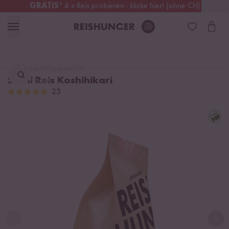
GRATIS
* 4 x Reis probieren - klicke hier! (ohne CH)
Österreich
Kostenloser Versand
ab 49 €
Lieblingsprodukt
Sushi Reis Koshihikari
finden ...
23