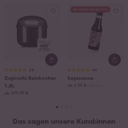
DU SPARST BIS ZU 17 %
Loading...
Loadi
26
44
Zojirushi Reiskocher
Sojasauce
1,8L
ab 2,99 €
11,96 € / L
ab 399,99 €
Das sagen unsere Kund:innen