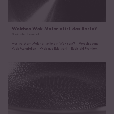
Welches Wok Material ist das Beste?
8 Minuten Lesezeit
Aus welchem Material sollte ein Wok sein?
|
Verschiedene
Wok Materialien
|
Wok aus Edelstahl
|
Edelstahl Premium
Wok mit Antihaft-Beschichtung
|
Wok aus Gusseisen
|
Wok
aus Carbonstahl/Kohlenstoffstahl
|
Wok aus Aluminium
|
Fazit: Welches Wok Material ist nun das beste?
|
Das
Wok: beschichtet vs. unbeschichtet
könnte dich auch interessieren!