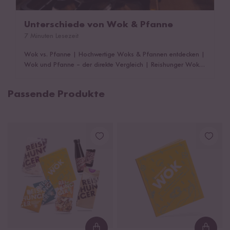
Unterschiede von Wok & Pfanne
7 Minuten Lesezeit
Wok vs. Pfanne
|
Hochwertige Woks & Pfannen entdecken
|
Wok und Pfanne – der direkte Vergleich
|
Reishunger Woks
& Pfannen entdecken
|
Reishunger Woks und Pfannen im
Vergleich
|
Das könnte dich auch interessieren!
Passende Produkte