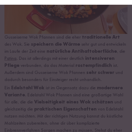
Gusseiserne Wok Pfannen sind die eher
traditionelle Art
des Wok. Sie
speichern die Wärme
sehr gut und entwickeln
im Laufe der Zeit eine
natürliche Antihaftoberfläche
, die
Patina
. Das ist allerdings mit einer deutlich
intensiveren
Pflege
verbunden, da das Material
rostempfindlich
ist.
Außerdem sind Gusseiserne Wok Pfannen
sehr schwer
und
dadurch besonders für Einsteiger recht unhandlich.
Ein
Edelstahl Wok
ist im Gegensatz dazu die
modernere
Variante
. Edelstahl Wok Pfannen sind eine großartige Wahl
für alle, die die
Vielseitigkeit eines Wok schätzen
und
gleichzeitig die
praktischen Eigenschaften
von Edelstahl
nutzen möchten. Mit der richtigen Nutzung kannst du köstliche
Mahlzeiten zubereiten, ohne dir über komplizierte
Einbrennverfahren Sorgen machen zu müssen. Stehst du eher