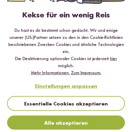
auch Stir-Fry genannt,
ist eine berühmte Kochmethode
für den Wok. Damit stellst du sicher, dass die Zutaten
Kekse für ein wenig Reis
gleichmäßig gegart werden.
Du hast es dir bestimmt schon gedacht. Wir und einige
unserer (US-)Partner setzen zu den in den Cookie-Richtlinien
beschriebenen Zwecken Cookies und ähnliche Technologien
ein.
Die Deaktivierung optionaler Cookies ist jederzeit
hier
Welcher Wok ist besser: Edelstahl oder
möglich.
Gusseisen?
Mehr Informationen.
Zum Impressum.
Einstellungen anpassen
Essentielle Cookies akzeptieren
Alle akzeptieren