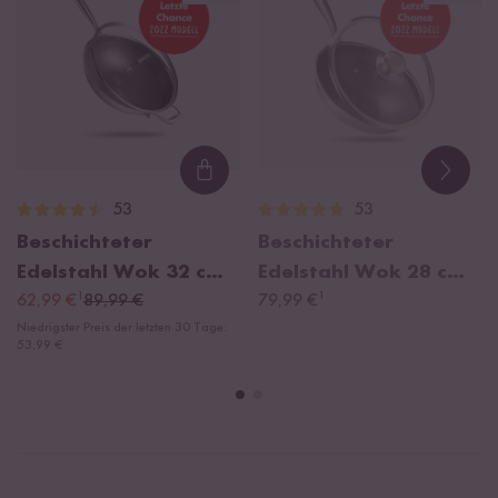
Loading...
53
53
Beschichteter
Beschichteter
Edelstahl Wok 32 cm,
Edelstahl Wok 28 cm,
¹
¹
2022 Modell
62,99 €
89,99 €
2022 Modell
79,99 €
Niedrigster Preis der letzten 30 Tage:
53,99 €