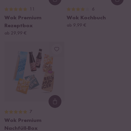
Loading...
Loadi
11
6
Wok Premium
Wok Kochbuch
Rezeptbox
ab 9,99 €
ab 29,99 €
Loading...
7
Wok Premium
Nachfüll-Box