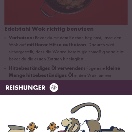
Edelstahl Wok richtig benutzen
Vorheizen:
Bevor du mit dem Kochen beginnst, lasse den
Wok auf
mittlerer Hitze aufheizen
. Dadurch wird
sichergestellt, dass die Wärme bereits gleichmäßig verteilt ist,
bevor du die ersten Zutaten hineingibst.
Hitzebeständiges Öl verwenden:
Füge eine
kleine
Menge hitzebeständiges Öl
in den Wok, um ein
Anhaften der Zutaten zu verhindern.
Zutaten vorbereiten:
Schneide alle Zutaten
vor
dem Kochen vor und lege sie bereit. Wok Gerichte werden für
gewöhnlich sehr schnell zubereitet. Deswegen ist die
Vorbereitung das A und O.
Stetiges Rühren:
Generell ist es sehr wichtig während des
Kochens im Wok stetig zu rühren. Das
Pfannenrühren,