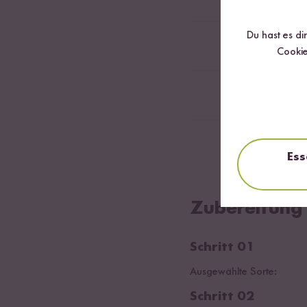
Du hast es di
1
Knoblauchzeh
Cookie
1
Karotte
1
Limette
Ess
Zubereitung
Schritt 01
Ausgewählte Sorte:
Schritt 02