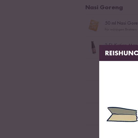
Nasi Goreng
50
ml Nasi Gore
Für würzigen Bratreis
2
EL Ketjap Man
Original süße Sojasa
2
TL Bio Sambal
300
g Hähnchenb
2
Scharlotten
2
rote Paprika