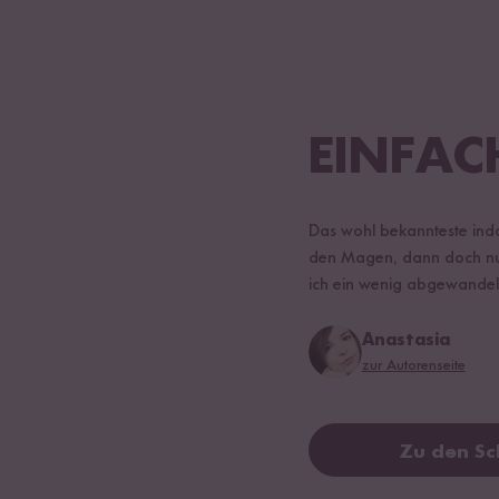
EINFAC
Das wohl bekannteste indo
den Magen, dann doch nur 
ich ein wenig abgewandelt
Anastasia
zur Autorenseite
Zu den Sc