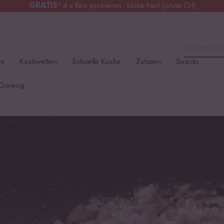
GRATIS
* 4 x Reis probieren - klicke hier! (ohne CH)
erreich
Kostenloser Versand
ab 49 €
Lieblingspro
en
Kochwelten
Schnelle Küche
Zutaten
Snacks
 Goreng