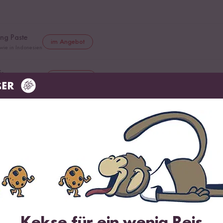
ng Paste
im Angebot
 wie in Indonesien
is
im Angebot
uce aus Indonesien
 Oelek
rustfilet
Kekse für ein wenig Reis