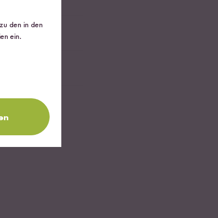
 zu den in den
en ein.
en