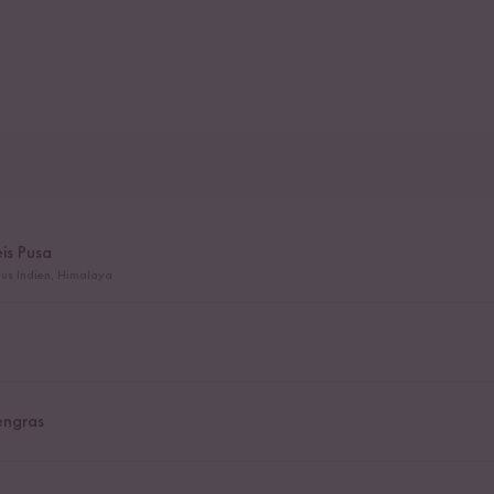
is Pusa
us Indien, Himalaya
engras