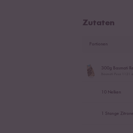
Zutaten
Portionen
300
g Basmati Re
Basmati Pusa 1121 a
10
Nelken
1
Stange Zitron