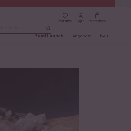
(4.8)
Trusted Shops
Merkliste
Login
Warenkorb
dukt finden ...
Sumi Launch
Angebote
Neu