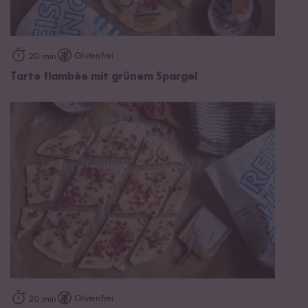
Glutenfrei
20 min
Tarte flambèe mit grünem Spargel
Glutenfrei
20 min