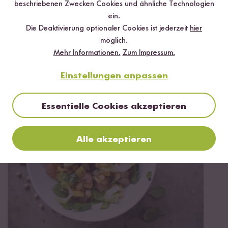
beschriebenen Zwecken Cookies und ähnliche Technologien
ein.
Die Deaktivierung optionaler Cookies ist jederzeit
hier
möglich.
Mehr Informationen.
Zum Impressum.
Vegetarisch
Glutenfrei
30 min
Einstellungen anpassen
Grünes Risotto
Essentielle Cookies akzeptieren
Alle akzeptieren