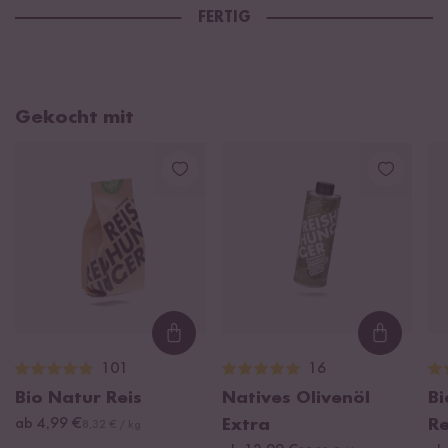
FERTIG
Gekocht mit
Loading...
Loading
101
16
Bio Natur Reis
Natives Olivenöl
B
ab 4,99 €
Extra
R
8,32 € / kg