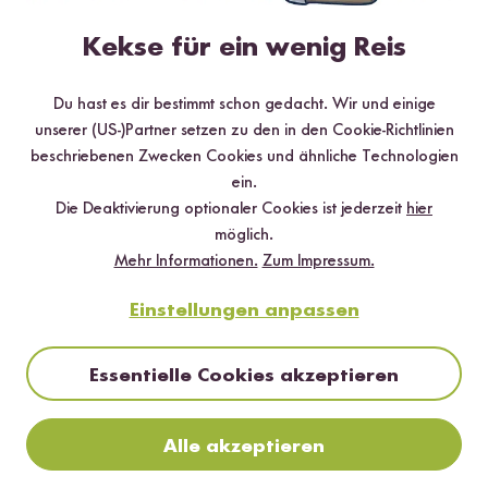
Kekse für ein wenig Reis
Du hast es dir bestimmt schon gedacht. Wir und einige
unserer (US-)Partner setzen zu den in den Cookie-Richtlinien
beschriebenen Zwecken Cookies und ähnliche Technologien
ein.
Die Deaktivierung optionaler Cookies ist jederzeit
hier
möglich.
Mehr Informationen.
Zum Impressum.
Digitales Rezeptbuch per E-Mail
Einstellungen anpassen
✔️ 25 leckere Rezepte aus unseren bunten Kochwelten
✔️ Von Sushi über Curry bis hin zu Desserts
✔️ Inklusive Tipps & Tricks für die Zubereitung
Essentielle Cookies akzeptieren
Alle akzeptieren