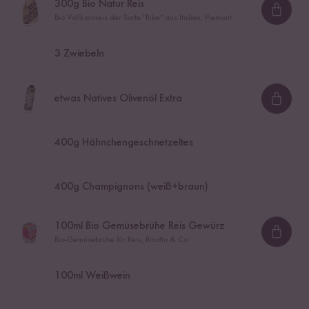
300
g Bio Natur Reis
Loadi
Bio Vollkornreis der Sorte "Ribe" aus Italien, Piemont
3
Zwiebeln
etwas Natives Olivenöl Extra
Loadi
400
g Hähnchengeschnetzeltes
400
g Champignons (weiß+braun)
100
ml Bio Gemüsebrühe Reis Gewürz
Loadi
Bio-Gemüsebrühe für Reis, Risotto & Co.
100
ml Weißwein