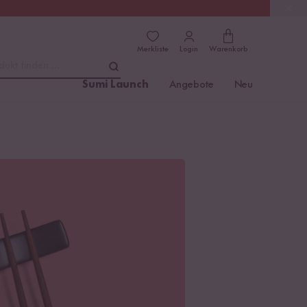
(4.8)
Trusted Shops
Merkliste
Login
Warenkorb
dukt finden ...
Sumi Launch
Angebote
Neu