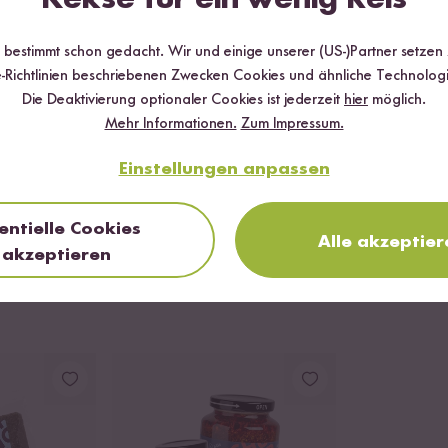
en, Frühlingszwiebel in Ringe schneiden und das Noriblatt in Krümme
r bestimmt schon gedacht. Wir und einige unserer (US-)Partner setzen
-Richtlinien beschriebenen Zwecken Cookies und ähnliche Technologi
Die Deaktivierung optionaler Cookies ist jederzeit
hier
möglich.
Mehr Informationen.
Zum Impressum.
d, das Ei halbieren und auf die Ramen drapieren. Nun mit den Frühli
 Mais toppen. Je nach Belieben mit Knoblauch Chili Crunch verfeine
Einstellungen anpassen
FERTIG
entielle Cookies
Alle akzeptier
akzeptieren