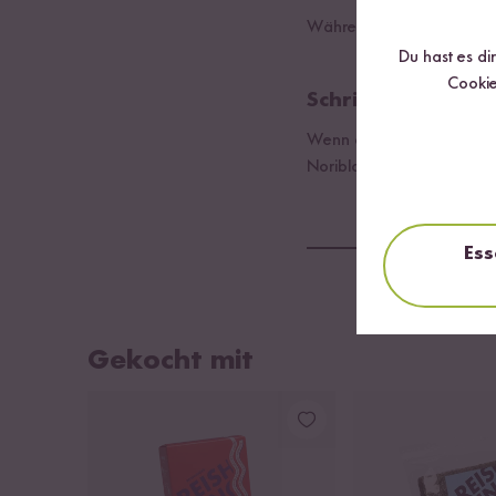
Währenddessen ein Ei koch
Du hast es di
Cookie
Schritt 03
Wenn die Ramen fertig sin
Noriblattkrümmeln und dem
Ess
Gekocht mit