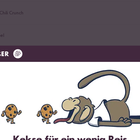
hili Crunch
el
ach Packungsanweisung garen.
Kekse für ein wenig Reis