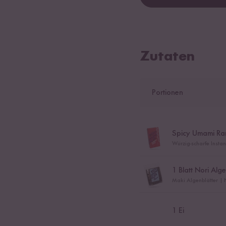
Zutaten
Portionen
Spicy Umami R
Würzig-scharfe Insta
1
Blatt Nori Alge
Maki Algenblätter | N
1
Ei