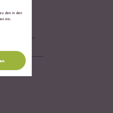
l bröseln.
 zu den in den
en ein.
ngszwiebeln, den
rn. Guten Reishunger!
en