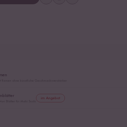
amen
nt Ramen ohne künstliche Geschmacksverstärker
nblätter
im Angebot
ori Blätter für Maki Sushi