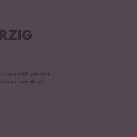
RZIG
en, einem weich gekochten
plosion – schnell und