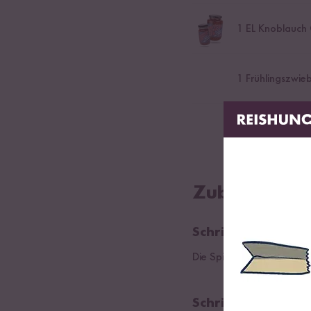
1
EL Knoblauch C
1
Frühlingszwieb
2
EL Mais
Zubereitung
Schritt 01
Die Spicy Umami Ramen n
Schritt 02