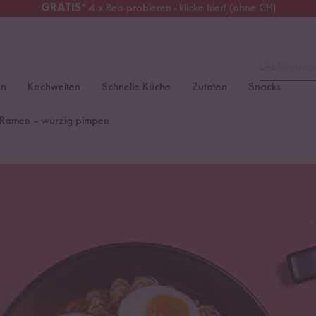
GRATIS
* 4 x Reis probieren - klicke hier! (ohne CH)
erreich
Kostenloser Versand
ab 49 €
Lieblingspro
en
Kochwelten
Schnelle Küche
Zutaten
Snacks
Ramen – würzig pimpen