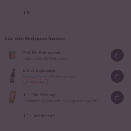
1
Ei
Für die Erdnuss-Sauce
2
EL Bio Erdnussmus
Loadi
extra cremiges Bio-Erdnussmus
0,5
EL Sojasauce
Sojasauce für das Würzen von Sushi
Loadi
im Angebot
1
TL Bio Reissirup
Loadi
Alternatives Süßungsmittel zu Kristallzucker aus Reis
1
TL Limettensaft