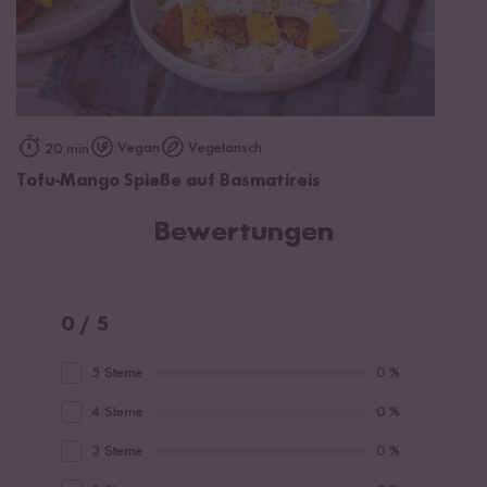
Vegan
Vegetarisch
20 min
Tofu-Mango Spieße auf Basmatireis
Bewertungen
0 / 5
5 Sterne
0 %
4 Sterne
0 %
3 Sterne
0 %