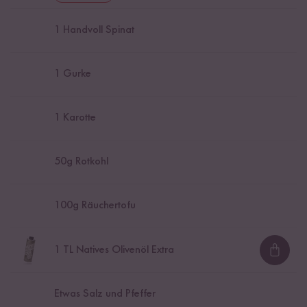
1
Handvoll Spinat
1
Gurke
1
Karotte
50
g Rotkohl
100
g Räuchertofu
1
TL Natives Olivenöl Extra
Loadi
Etwas Salz und Pfeffer