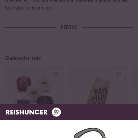
Gemüse, Ei, Tofu und Erdnusssoße obendrauf geben und mit
Sesamkörner bestreuen.
FERTIG
Gekocht mit
Loading...
Loading
404
501