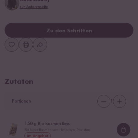
zur Autorenseite
Zu den Schritten
Zutaten
Portionen
1
150
g Bio Basmati Reis
Bio-Super Basmati vom Himalaya, Pakistan
Loadi
im Angebot