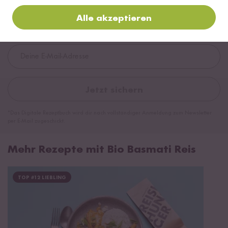
✔️ Von Sushi über Curry bis hin zu Desserts
Alle akzeptieren
✔️ Inklusive Tipps & Tricks für die Zubereitung
Jetzt sichern
*Das Digitale Rezeptbuch wird dir nach vollständiger Anmeldung zum Newsletter
per E-Mail zugeschickt.
Mehr Rezepte mit Bio Basmati Reis
TOP #12 LIEBLING