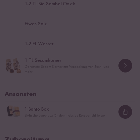
1
-
2
TL Bio Sambal Oelek
Etwas Salz
1
-
2
EL Wasser
1
TL Sesamkörner
Geröstete Sesam Körner zur Veredelung von Sushi und
mehr
Ansonsten
1
Bento Box
Loadi
Stylische Lunchbox für dein liebstes Reisgericht to go
Zubereitung