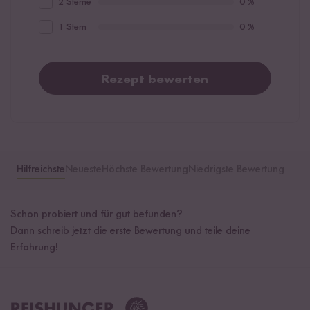
2 Sterne
0 %
1 Stern
0 %
Rezept bewerten
Hilfreichste
Neueste
Höchste Bewertung
Niedrigste Bewertung
Schon probiert und für gut befunden?
Dann schreib jetzt die erste Bewertung und teile deine
Erfahrung!