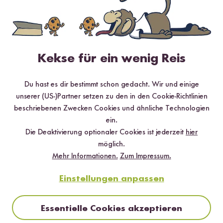
Digitaler Mini
Bio Basmati Reis
Na
Reiskocher
ab 3,99 €
Ex
6,65 € / kg
ab 104,99 €
ab
Kekse für ein wenig Reis
Du hast es dir bestimmt schon gedacht. Wir und einige
unserer (US-)Partner setzen zu den in den Cookie-Richtlinien
beschriebenen Zwecken Cookies und ähnliche Technologien
ein.
Die Deaktivierung optionaler Cookies ist jederzeit
hier
möglich.
Mehr Informationen.
Zum Impressum.
Einstellungen anpassen
Digitales Rezeptbuch per E-Mail
Essentielle Cookies akzeptieren
✔️ 25 leckere Rezepte aus unseren bunten Kochwelten