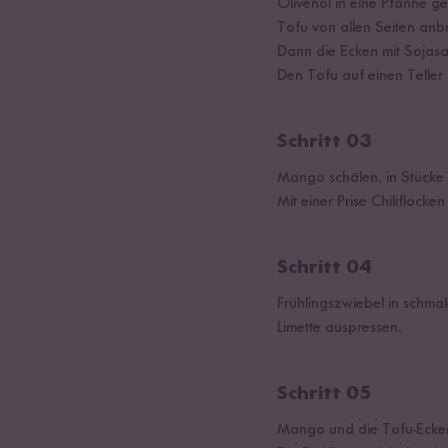
Olivenöl in eine Pfanne g
Tofu von allen Seiten anbr
Dann die Ecken mit Sojas
Den Tofu auf einen Teller
Schritt 03
Mango schälen, in Stücke s
Mit einer Prise Chiliflocke
Schritt 04
Frühlingszwiebel in schma
Limette auspressen.
Schritt 05
Mango und die Tofu-Ecken