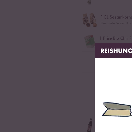
1
EL Sesamkörn
Geröstete Sesam Körn
1
Prise Bio Chili 
Milde Chili Flocken in 
1
frische Mango
1
Limette
1
Frühlingszwieb
1
-
2
EL Sojasauc
Sojasauce für das Wü