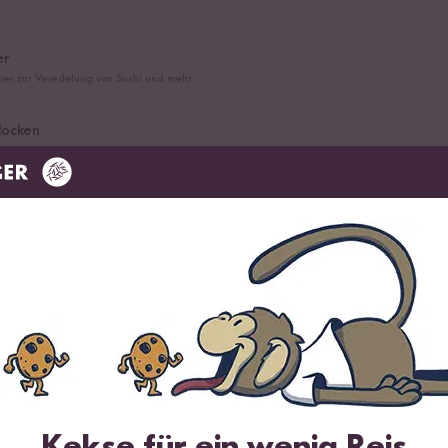
er
er zur Veredelung von Sushi und mehr
Flocken
bester Bio-Qualität
el
e
im Angebot
Kekse für ein wenig Reis
rzen von Sushi