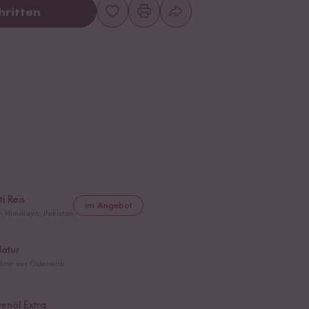
hritten
i Reis
im Angebot
m Himalaya, Pakistan
Natur
lität aus Österreich
venöl Extra