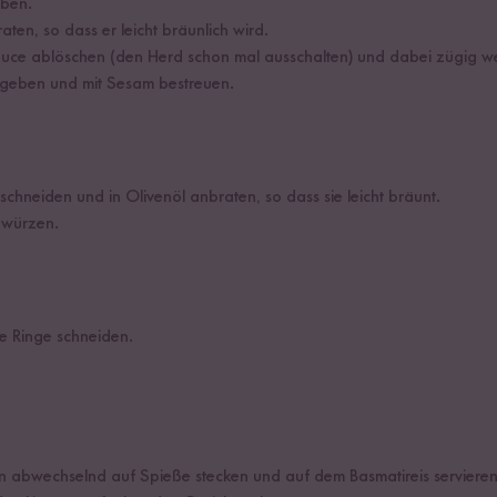
eben.
aten, so dass er leicht bräunlich wird.
auce ablöschen (den Herd schon mal ausschalten) und dabei zügig w
 geben und mit Sesam bestreuen.
chneiden und in Olivenöl anbraten, so dass sie leicht bräunt.
n würzen.
le Ringe schneiden.
 abwechselnd auf Spieße stecken und auf dem Basmatireis servieren