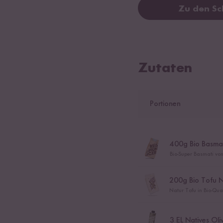
Zu den Sc
Zutaten
Portionen
400
g Bio Basmat
Bio-Super Basmati vo
200
g Bio Tofu 
Natur Tofu in Bio-Qua
3
EL Natives Oli