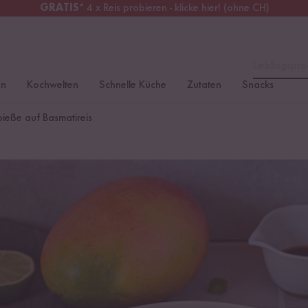
GRATIS
* 4 x Reis probieren - klicke hier! (ohne CH)
erreich
Kostenloser Versand
ab 49 €
Lieblingspro
en
Kochwelten
Schnelle Küche
Zutaten
Snacks
eße auf Basmatireis