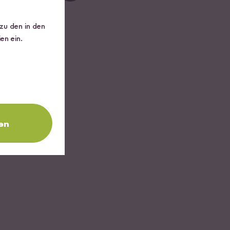
 zu den in den
en ein.
en