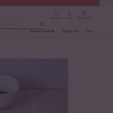
(4.8)
Trusted Shops
Merkliste
Login
Warenkorb
dukt finden ...
Sumi Launch
Angebote
Neu