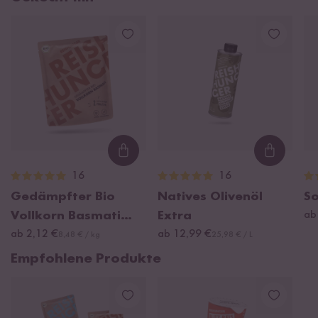
Loading...
Loading
16
16
Gedämpfter Bio
Natives Olivenöl
S
Vollkorn Basmati
Extra
ab
Reis
ab 2,12 €
ab 12,99 €
8,48 € / kg
25,98 € / L
Empfohlene Produkte