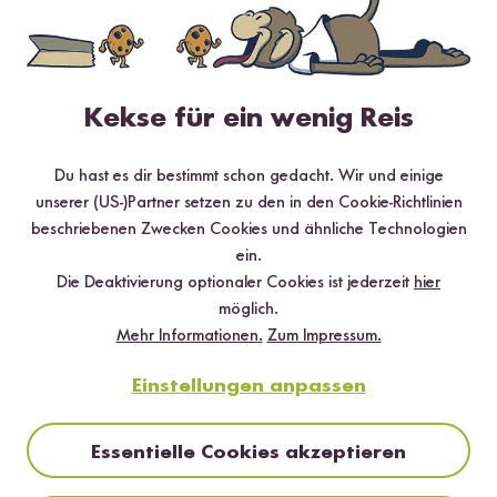
Kekse für ein wenig Reis
Digitales Rezeptbuch per E-Mail
Du hast es dir bestimmt schon gedacht. Wir und einige
✔️ 25 leckere Rezepte aus unseren bunten Kochwelten
unserer (US-)Partner setzen zu den in den Cookie-Richtlinien
✔️ Von Sushi über Curry bis hin zu Desserts
beschriebenen Zwecken Cookies und ähnliche Technologien
✔️ Inklusive Tipps & Tricks für die Zubereitung
ein.
Die Deaktivierung optionaler Cookies ist jederzeit
hier
möglich.
Mehr Informationen.
Zum Impressum.
Einstellungen anpassen
Jetzt sichern
*Das Digitale Rezeptbuch wird dir nach vollständiger Anmeldung zum Newsletter
Essentielle Cookies akzeptieren
per E-Mail zugeschickt.