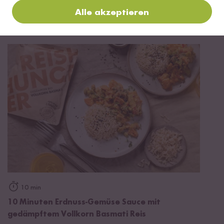
Mehr Rezepte mit Gedämpfter Bio
Alle akzeptieren
Vollkorn Basmati Reis
10 min
10 Minuten Erdnuss-Gemüse Sauce mit
gedämpftem Vollkorn Basmati Reis