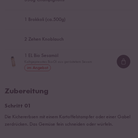
350
g Champignons
1
Brokkoli (ca.500g)
2
Zehen Knoblauch
1
EL Bio Sesamöl
Kaltgepresstes Bio-Öl aus geröstetem Sesam
Loadi
im Angebot
Zubereitung
Schritt 01
Die Kichererbsen mit einem Kartoffelstampfer oder einer Gabel
zerdrücken. Das Gemüse fein schneiden oder würfeln.