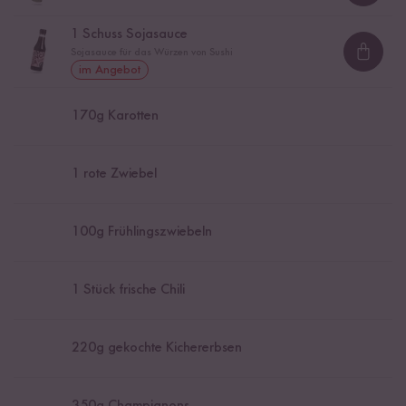
1
Schuss Sojasauce
Sojasauce für das Würzen von Sushi
Loadi
im Angebot
170
g Karotten
1
rote Zwiebel
100
g Frühlingszwiebeln
1
Stück frische Chili
220
g gekochte Kichererbsen