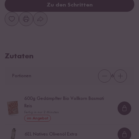
Zu den Schritten
Zutaten
Portionen
6
600
g Gedämpfter Bio Vollkorn Basmati
Reis
Loadi
Fertig in nur 2 Minuten
im Angebot
6
EL Natives Olivenöl Extra
Loadi