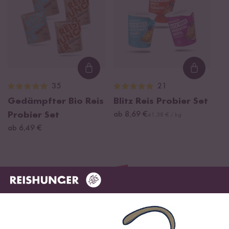
Loading...
Loading
35
21
Gedämpfter Bio Reis
Blitz Reis Probier Set
Probier Set
ab 8,69 €
41,38 € / kg
ab 6,49 €