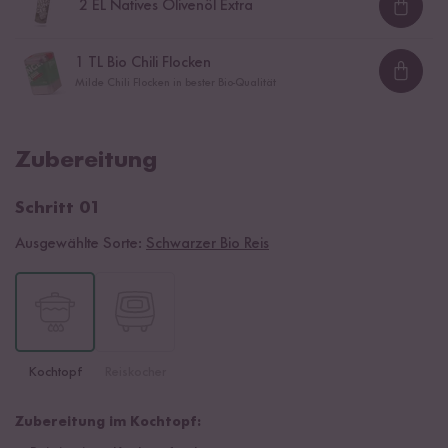
2
EL Natives Olivenöl Extra
Loadi
1
TL Bio Chili Flocken
Loadi
Milde Chili Flocken in bester Bio-Qualität
Zubereitung
Schritt 01
Ausgewählte Sorte:
Schwarzer Bio Reis
Kochtopf
Reiskocher
Zubereitung im Kochtopf: