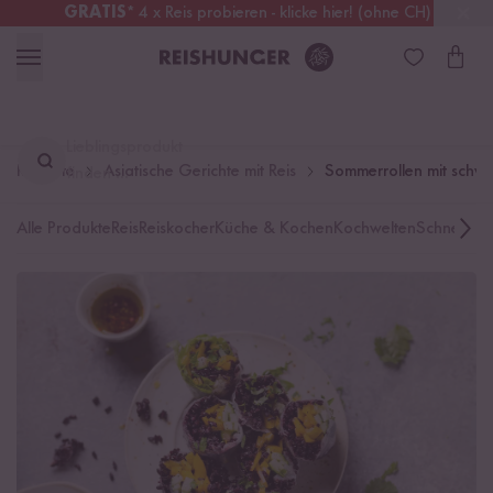
GRATIS
* 4 x Reis probieren - klicke hier! (ohne CH)
Österreich
Kostenloser Versand
ab 49 €
Lieblingsprodukt
Rezepte
Asiatische Gerichte mit Reis
Sommerrollen mit schw
finden ...
Alle Produkte
Reis
Reiskocher
Küche & Kochen
Kochwelten
Schnelle K