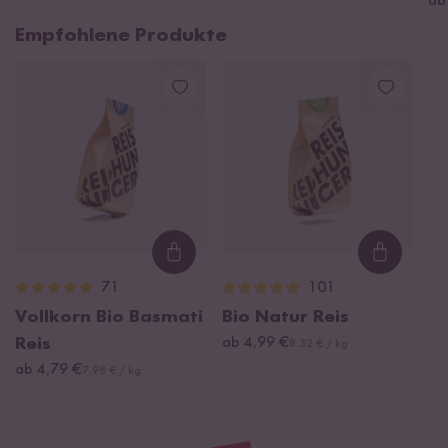
ab
Empfohlene Produkte
Loading...
Loading
71
101
Vollkorn Bio Basmati
Bio Natur Reis
Reis
ab 4,99 €
8,32 € / kg
ab 4,79 €
7,98 € / kg