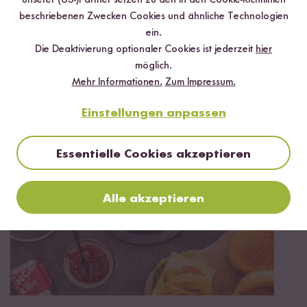
unserer (US-)Partner setzen zu den in den Cookie-Richtlinien
Jetzt sichern
beschriebenen Zwecken Cookies und ähnliche Technologien
ein.
*Das Digitale Rezeptbuch wird dir nach vollständiger Anmeldung zum Newsletter
Die Deaktivierung optionaler Cookies ist jederzeit
hier
per E-Mail zugeschickt.
möglich.
Mehr Informationen.
Zum Impressum.
Mehr Rezepte mit Schwarzer Bio Reis
Einstellungen anpassen
Essentielle Cookies akzeptieren
Alle akzeptieren