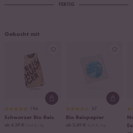
FERTIG
Gekocht mit
Loading...
Loading
194
37
Schwarzer Bio Reis
Bio Reispapier
Na
ab 6,39 €
ab 3,69 €
Ex
10,65 € / kg
18,45 € / kg