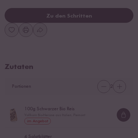
Zu den Schritten
Zutaten
Portionen
2
100
g Schwarzer Bio Reis
Vollkorn Bio-Nerone aus Italien, Piemont
Loadi
im Angebot
4
Salatblätter