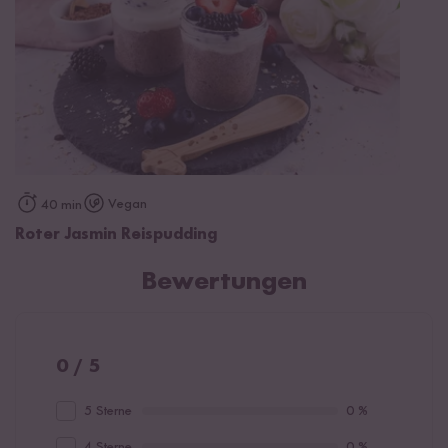
Vegan
40 min
Roter Jasmin Reispudding
Bewertungen
0 / 5
5 Sterne
0 %
4 Sterne
0 %