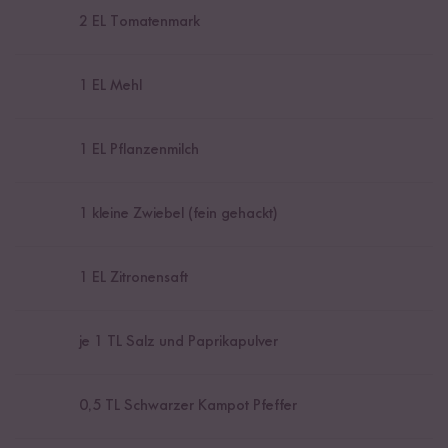
2
EL Tomatenmark
1
EL Mehl
1
EL Pflanzenmilch
1
kleine Zwiebel (fein gehackt)
1
EL Zitronensaft
je
1
TL Salz und Paprikapulver
0,5
TL Schwarzer Kampot Pfeffer