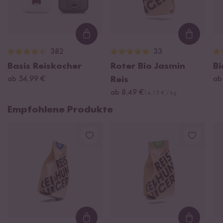
Loading...
Loading
382
33
Basis Reiskocher
Roter Bio Jasmin
Bi
ab 54,99 €
Reis
ab
ab 8,49 €
14,15 € / kg
Empfohlene Produkte