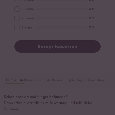
3 Sterne
0 %
2 Sterne
0 %
1 Stern
0 %
Rezept bewerten
Hilfreichste
Neueste
Höchste Bewertung
Niedrigste Bewertung
Schon probiert und für gut befunden?
Dann schreib jetzt die erste Bewertung und teile deine
Erfahrung!