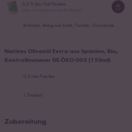
0,5
TL Bio Chili Flocken
Loadi
Milde Chili Flocken in bester Bio-Qualität
Brötchen, Belag wie Salat, Tomate, Guacamole
Natives Olivenöl Extra aus Spanien, Bio,
Kontrollnummer DE-ÖKO-003 (150ml)
0,5
rote Paprika
1
Zwiebel
Zubereitung