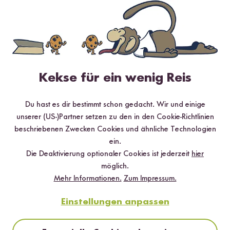
✔️ 25 leckere Rezepte aus unseren bunten Kochwelten
✔️ Von Sushi über Curry bis hin zu Desserts
✔️ Inklusive Tipps & Tricks für die Zubereitung
Kekse für ein wenig Reis
Du hast es dir bestimmt schon gedacht. Wir und einige
Jetzt sichern
unserer (US-)Partner setzen zu den in den Cookie-Richtlinien
beschriebenen Zwecken Cookies und ähnliche Technologien
*Das Digitale Rezeptbuch wird dir nach vollständiger Anmeldung zum Newsletter
per E-Mail zugeschickt.
ein.
Die Deaktivierung optionaler Cookies ist jederzeit
hier
Mehr Rezepte mit Roter Bio Jasmin
möglich.
Mehr Informationen.
Zum Impressum.
Reis
Einstellungen anpassen