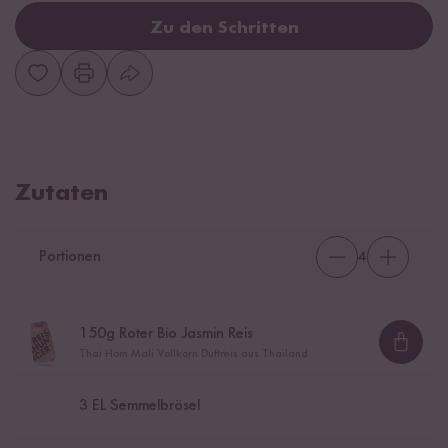
Zu den Schritten
Zutaten
Portionen
4
150
g Roter Bio Jasmin Reis
Loadi
Thai Hom Mali Vollkorn Duftreis aus Thailand
3
EL Semmelbrösel