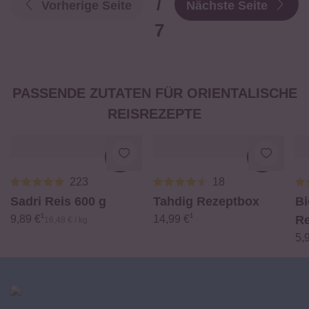
/
Vorherige Seite
Nächste Seite
7
PASSENDE ZUTATEN FÜR ORIENTALISCHE
REISREZEPTE
Loading...
Loading.
223
18
Sadri Reis
600 g
Tahdig Rezeptbox
Bi
¹
¹
9,89 €
14,99 €
R
16,48 € / kg
5,