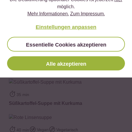
möglich.
Glutenfrei
Vegetarisch
Vegan
60 min
Mehr Informationen.
Zum Impressum.
Orientalische Bowl mit Schwarzem Reis
Einstellungen anpassen
Essentielle Cookies akzeptieren
60 min
Buddha Bowl persische Art | Mungbohnen-
Alle akzeptieren
Safranreis
35 min
Süßkartoffel-Suppe mit Kurkuma
Vegan
Vegetarisch
40 min