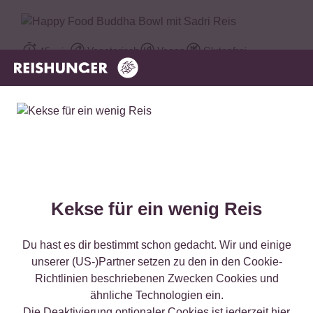
Vegetarisch
Vegan
Glutenfrei
45 min
Happy Food Buddha Bowl mit Sadri Reis
Vegan
Vegetarisch
Glutenfrei
30 min
Veganer Linseneintopf aus dem Reiskocher
Kekse für ein wenig Reis
Vegetarisch
55 min
Du hast es dir bestimmt schon gedacht. Wir und einige
Schwarze Reis-Salatbowl mit Haselnüssen und
unserer (US-)Partner setzen zu den in den Cookie-
Currydressing
Richtlinien beschriebenen Zwecken Cookies und
ähnliche Technologien ein.
Die Deaktivierung optionaler Cookies ist jederzeit
hier