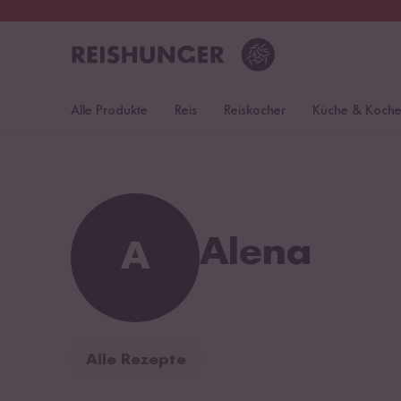
30 Tage
Rückgaberecht
Öst
Alle Produkte
Reis
Reiskocher
Küche & Koch
Alena
A
Alle Rezepte