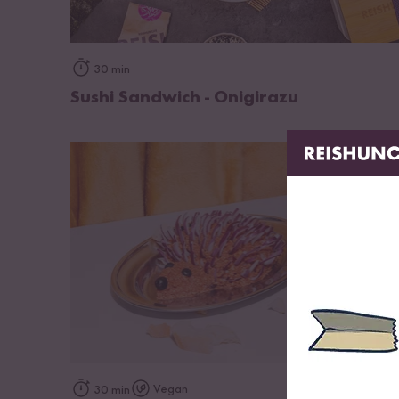
zum Rezept
30 min
Sushi Sandwich - Onigirazu
zum Rezept
Vegan
30 min