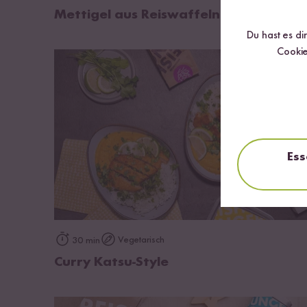
Mettigel aus Reiswaffeln
Du hast es di
Cookie
Ess
zum Rezept
Vegetarisch
30 min
Curry Katsu-Style