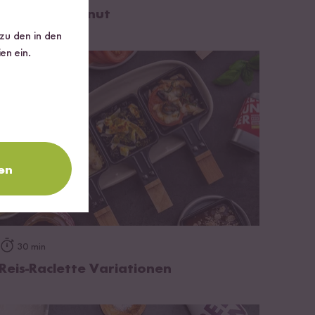
Tom Kha Peanut
 zu den in den
en ein.
en
zum Rezept
30 min
Reis-Raclette Variationen