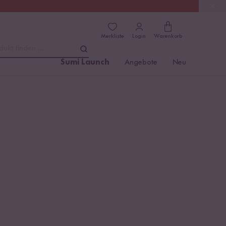
(4.8)
Trusted Shops
Merkliste
Login
Warenkorb
dukt finden ...
Sumi Launch
Angebote
Neu