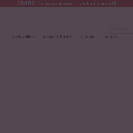
GRATIS
* 4 x Reis probieren - klicke hier! (ohne CH)
erreich
Kostenloser Versand
ab 49 €
Lieblingspro
en
Kochwelten
Schnelle Küche
Zutaten
Snacks