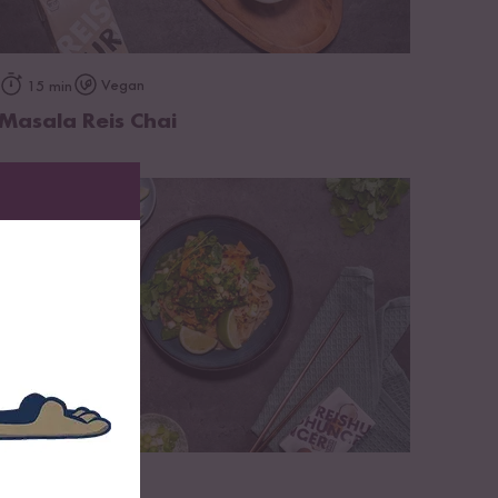
zum Rezept
Vegan
15 min
Masala Reis Chai
zum Rezept
30 min